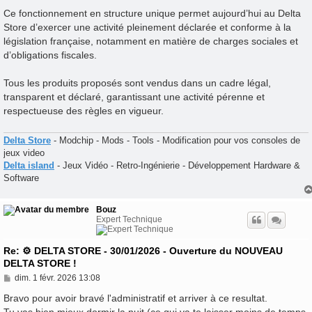
Ce fonctionnement en structure unique permet aujourd’hui au Delta
Store d’exercer une activité pleinement déclarée et conforme à la
législation française, notamment en matière de charges sociales et
d’obligations fiscales.
Tous les produits proposés sont vendus dans un cadre légal,
transparent et déclaré, garantissant une activité pérenne et
respectueuse des règles en vigueur.
Delta Store
- Modchip - Mods - Tools - Modification pour vos consoles de
jeux video
Delta island
- Jeux Vidéo - Retro-Ingénierie - Développement Hardware &
Software
Bouz
Expert Technique
Re: ⚙️ DELTA STORE - 30/01/2026 - Ouverture du NOUVEAU
DELTA STORE !
M
dim. 1 févr. 2026 13:08
e
s
Bravo pour avoir bravé l'administratif et arriver à ce resultat.
s
Tu vas bien mieux dormir la nuit (ce qui va te laisser moins de temps