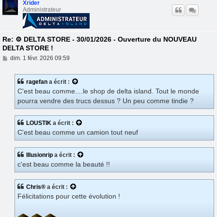
Xrider
Administrateur
Re: ⚙️ DELTA STORE - 30/01/2026 - Ouverture du NOUVEAU
DELTA STORE !
M
dim. 1 févr. 2026 09:59
e
s
s
ragefan
a écrit :
a
C'est beau comme....le shop de delta island. Tout le monde
g
e
pourra vendre des trucs dessus ? Un peu comme tindie ?
LOUSTIK
a écrit :
C'est beau comme un camion tout neuf
Illusionrip
a écrit :
c'est beau comme la beauté !!
Chris®
a écrit :
Félicitations pour cette évolution !