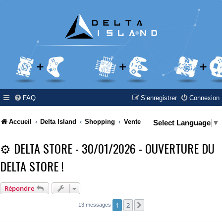
FAQ
S’enregistrer
Connexion
Accueil
Delta Island
Shopping
Vente
Select Language
▼
⚙️ DELTA STORE - 30/01/2026 - OUVERTURE DU
DELTA STORE !
Répondre
1
2
Suivante
13 messages