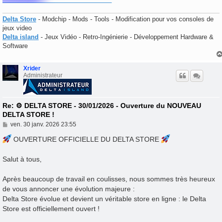
Delta Store
- Modchip - Mods - Tools - Modification pour vos consoles de
jeux video
Delta island
- Jeux Vidéo - Retro-Ingénierie - Développement Hardware &
Software
Xrider
Administrateur
Re: ⚙️ DELTA STORE - 30/01/2026 - Ouverture du NOUVEAU
DELTA STORE !
M
ven. 30 janv. 2026 23:55
e
s
OUVERTURE OFFICIELLE DU DELTA STORE
s
a
Salut à tous,
g
e
Après beaucoup de travail en coulisses, nous sommes très heureux
de vous annoncer une évolution majeure :
Delta Store évolue et devient un véritable store en ligne : le Delta
Store est officiellement ouvert !