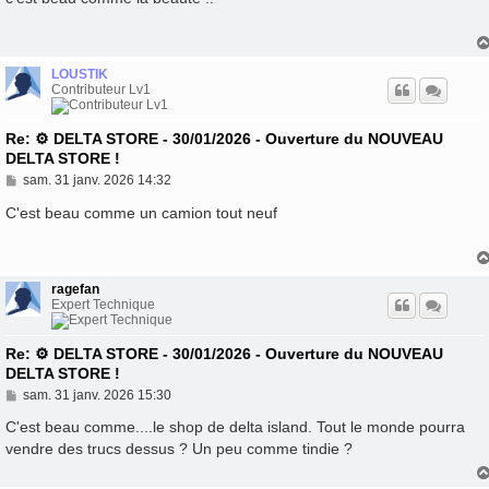
s
a
g
e
LOUSTIK
Contributeur Lv1
Re: ⚙️ DELTA STORE - 30/01/2026 - Ouverture du NOUVEAU
DELTA STORE !
M
sam. 31 janv. 2026 14:32
e
s
C'est beau comme un camion tout neuf
s
a
g
e
ragefan
Expert Technique
Re: ⚙️ DELTA STORE - 30/01/2026 - Ouverture du NOUVEAU
DELTA STORE !
M
sam. 31 janv. 2026 15:30
e
s
C'est beau comme....le shop de delta island. Tout le monde pourra
s
vendre des trucs dessus ? Un peu comme tindie ?
a
g
e