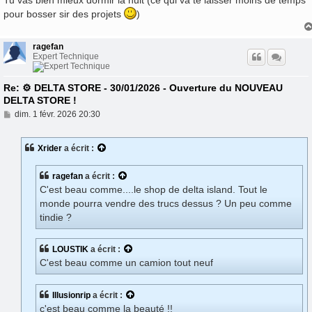
a
pour bosser sir des projets
)
g
e
ragefan
Expert Technique
Re: ⚙️ DELTA STORE - 30/01/2026 - Ouverture du NOUVEAU
DELTA STORE !
M
dim. 1 févr. 2026 20:30
e
s
s
Xrider
a écrit :
a
g
e
ragefan
a écrit :
C'est beau comme....le shop de delta island. Tout le
monde pourra vendre des trucs dessus ? Un peu comme
tindie ?
LOUSTIK
a écrit :
C'est beau comme un camion tout neuf
Illusionrip
a écrit :
c'est beau comme la beauté !!