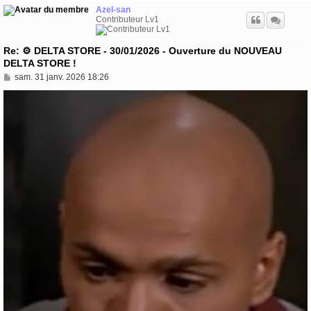
Azel-san
Contributeur Lv1
Re: ⚙️ DELTA STORE - 30/01/2026 - Ouverture du NOUVEAU
DELTA STORE !
M
sam. 31 janv. 2026 18:26
e
s
s
a
g
e