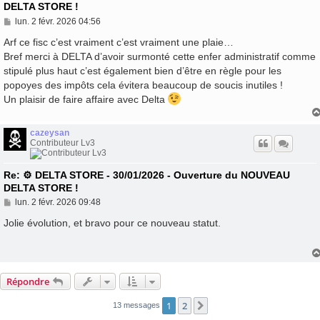
DELTA STORE !
M
lun. 2 févr. 2026 04:56
e
s
Arf ce fisc c’est vraiment c’est vraiment une plaie…
s
Bref merci à DELTA d’avoir surmonté cette enfer administratif comme
a
stipulé plus haut c’est également bien d’être en règle pour les
g
e
popoyes des impôts cela évitera beaucoup de soucis inutiles !
Un plaisir de faire affaire avec Delta
cazeysan
Contributeur Lv3
Re: ⚙️ DELTA STORE - 30/01/2026 - Ouverture du NOUVEAU
DELTA STORE !
M
lun. 2 févr. 2026 09:48
e
s
Jolie évolution, et bravo pour ce nouveau statut.
s
a
g
e
Répondre
1
2
Suivante
13 messages