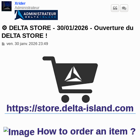
Xrider
Administrateur
⚙️ DELTA STORE - 30/01/2026 - Ouverture du
DELTA STORE !
M
ven. 30 janv. 2026 23:49
e
s
s
a
g
e
https://store.delta-island.com
How to order an item ?