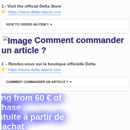
1– Visit the official Delta Store
https://store.delta-island.com
HOW TO ORDER AN ITEM ? ▼
Comment commander
un article ?
1 – Rendez-vous sur la boutique officielle Delta
https://store.delta-island.com
COMMENT COMMANDER UN ARTICLE ? ▼
rom 60 € of
e
 à partir de
at