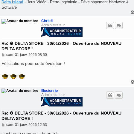
Delta island
- Jeux Vidéo - Retro-Ingénierie - Développement Hardware &
Software
Chris®
Administrateur
Re: ⚙️ DELTA STORE - 30/01/2026 - Ouverture du NOUVEAU
DELTA STORE !
M
sam. 31 janv. 2026 08:50
e
s
Félicitations pour cette évolution !
s
a
g
e
Illusionrip
Administrateur
Re: ⚙️ DELTA STORE - 30/01/2026 - Ouverture du NOUVEAU
DELTA STORE !
M
sam. 31 janv. 2026 12:53
e
s
c'est beau comme la beauté !!