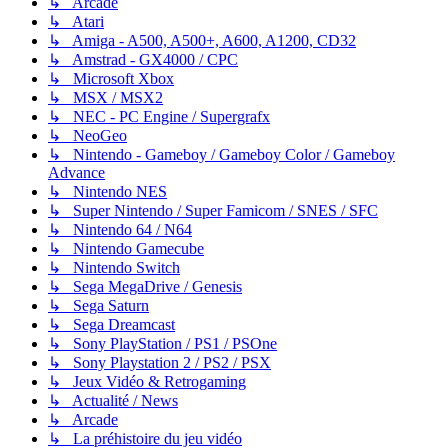
↳ Arcade
↳ Atari
↳ Amiga - A500, A500+, A600, A1200, CD32
↳ Amstrad - GX4000 / CPC
↳ Microsoft Xbox
↳ MSX / MSX2
↳ NEC - PC Engine / Supergrafx
↳ NeoGeo
↳ Nintendo - Gameboy / Gameboy Color / Gameboy
Advance
↳ Nintendo NES
↳ Super Nintendo / Super Famicom / SNES / SFC
↳ Nintendo 64 / N64
↳ Nintendo Gamecube
↳ Nintendo Switch
↳ Sega MegaDrive / Genesis
↳ Sega Saturn
↳ Sega Dreamcast
↳ Sony PlayStation / PS1 / PSOne
↳ Sony Playstation 2 / PS2 / PSX
↳ Jeux Vidéo & Retrogaming
↳ Actualité / News
↳ Arcade
↳ La préhistoire du jeu vidéo