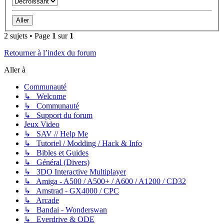
2 sujets • Page
1
sur
1
Retourner à l’index du forum
Aller à
Communauté
↳ Welcome
↳ Communauté
↳ Support du forum
Jeux Video
↳ SAV // Help Me
↳ Tutoriel / Modding / Hack & Info
↳ Bibles et Guides
↳ Général (Divers)
↳ 3DO Interactive Multiplayer
↳ Amiga - A500 / A500+ / A600 / A1200 / CD32
↳ Amstrad - GX4000 / CPC
↳ Arcade
↳ Bandai - Wonderswan
↳ Everdrive & ODE