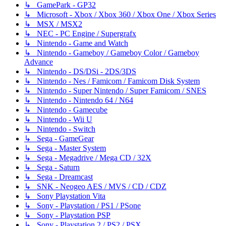
↳ GamePark - GP32
↳ Microsoft - Xbox / Xbox 360 / Xbox One / Xbox Series
↳ MSX / MSX2
↳ NEC - PC Engine / Supergrafx
↳ Nintendo - Game and Watch
↳ Nintendo - Gameboy / Gameboy Color / Gameboy
Advance
↳ Nintendo - DS/DSi - 2DS/3DS
↳ Nintendo - Nes / Famicom / Famicom Disk System
↳ Nintendo - Super Nintendo / Super Famicom / SNES
↳ Nintendo - Nintendo 64 / N64
↳ Nintendo - Gamecube
↳ Nintendo - Wii U
↳ Nintendo - Switch
↳ Sega - GameGear
↳ Sega - Master System
↳ Sega - Megadrive / Mega CD / 32X
↳ Sega - Saturn
↳ Sega - Dreamcast
↳ SNK - Neogeo AES / MVS / CD / CDZ
↳ Sony Playstation Vita
↳ Sony - Playstation / PS1 / PSone
↳ Sony - Playstation PSP
↳ Sony - Playstation 2 / PS2 / PSX