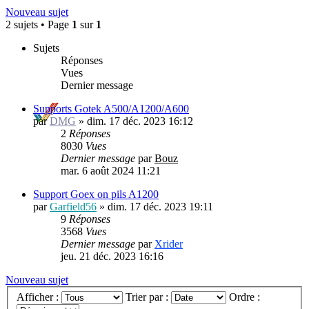
Nouveau sujet
2 sujets • Page
1
sur
1
Sujets
Réponses
Vues
Dernier message
Supports Gotek A500/A1200/A600
par
DMG
»
dim. 17 déc. 2023 16:12
2
Réponses
8030
Vues
Dernier message
par
Bouz
mar. 6 août 2024 11:21
Support Goex on pils A1200
par
Garfield56
»
dim. 17 déc. 2023 19:11
9
Réponses
3568
Vues
Dernier message
par
Xrider
jeu. 21 déc. 2023 16:16
Nouveau sujet
Afficher :
Trier par :
Ordre :