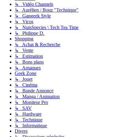
↳ Vidéo Channels
↳ Aurélien / Bouz "Technique"
↳ Gangeek Style
↳ Vicos
↳ NutsSpecies \ Tech Tea Time
↳ Philippe D.
Shopping
↳ Achat & Recherche
↳ Vente
↳ Estimation
↳ Bons plans
↳ Arnaques
Geek Zone
↳ Jouet
↳ Cinéma
↳ Bande Annonce
↳ Manga / Animation
↳ Moniteur Pro
↳ SAV
↳ Hardware
↳ Technique
↳ Informatique
Divers
↳ Discussions générales