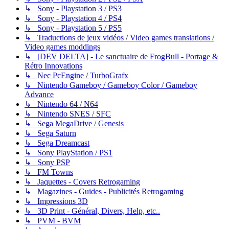
↳ Sony - Playstation 3 / PS3
↳ Sony - Playstation 4 / PS4
↳ Sony - Playstation 5 / PS5
↳ Traductions de jeux vidéos / Video games translations /
Video games moddings
↳ [DEV DELTA] - Le sanctuaire de FrogBull - Portage &
Rétro Innovations
↳ Nec PcEngine / TurboGrafx
↳ Nintendo Gameboy / Gameboy Color / Gameboy
Advance
↳ Nintendo 64 / N64
↳ Nintendo SNES / SFC
↳ Sega MegaDrive / Genesis
↳ Sega Saturn
↳ Sega Dreamcast
↳ Sony PlayStation / PS1
↳ Sony PSP
↳ FM Towns
↳ Jaquettes - Covers Retrogaming
↳ Magazines - Guides - Publicités Retrogaming
↳ Impressions 3D
↳ 3D Print - Général, Divers, Help, etc..
↳ PVM - BVM