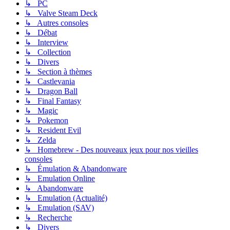
↳ PC
↳ Valve Steam Deck
↳ Autres consoles
↳ Débat
↳ Interview
↳ Collection
↳ Divers
↳ Section à thèmes
↳ Castlevania
↳ Dragon Ball
↳ Final Fantasy
↳ Magic
↳ Pokemon
↳ Resident Evil
↳ Zelda
↳ Homebrew - Des nouveaux jeux pour nos vieilles
consoles
↳ Émulation & Abandonware
↳ Emulation Online
↳ Abandonware
↳ Emulation (Actualité)
↳ Emulation (SAV)
↳ Recherche
↳ Divers