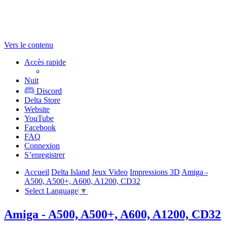
Vers le contenu
Accès rapide
Nuit
Discord
Delta Store
Website
YouTube
Facebook
FAQ
Connexion
S’enregistrer
Accueil
Delta Island
Jeux Video
Impressions 3D
Amiga -
A500, A500+, A600, A1200, CD32
Select Language
▼
Amiga - A500, A500+, A600, A1200, CD32