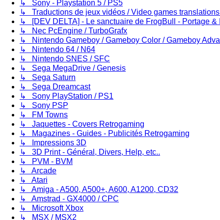
↳ Sony - Playstation 5 / PS5
↳ Traductions de jeux vidéos / Video games translation
↳ [DEV DELTA] - Le sanctuaire de FrogBull - Portage & 
↳ Nec PcEngine / TurboGrafx
↳ Nintendo Gameboy / Gameboy Color / Gameboy Adv
↳ Nintendo 64 / N64
↳ Nintendo SNES / SFC
↳ Sega MegaDrive / Genesis
↳ Sega Saturn
↳ Sega Dreamcast
↳ Sony PlayStation / PS1
↳ Sony PSP
↳ FM Towns
↳ Jaquettes - Covers Retrogaming
↳ Magazines - Guides - Publicités Retrogaming
↳ Impressions 3D
↳ 3D Print - Général, Divers, Help, etc..
↳ PVM - BVM
↳ Arcade
↳ Atari
↳ Amiga - A500, A500+, A600, A1200, CD32
↳ Amstrad - GX4000 / CPC
↳ Microsoft Xbox
↳ MSX / MSX2