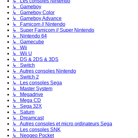
↳ Les consoles Nintendo
↳ Gameboy
↳ Gameboy Color
↳ Gameboy Advance
↳ Famicom // Nintendo
↳ Super Famicom // Super Nintendo
↳ Nintendo 64
↳ Gamecube
↳ Wii
↳ Wii U
↳ DS & 2DS & 3DS
↳ Switch
↳ Autres consoles Nintendo
↳ Switch 2
↳ Les consoles Sega
↳ Master System
↳ Megadrive
↳ Mega CD
↳ Sega 32X
↳ Saturn
↳ Dreamcast
↳ Autres consoles et micro ordinateurs Sega
↳ Les consoles SNK
↳ Neogeo Pocket