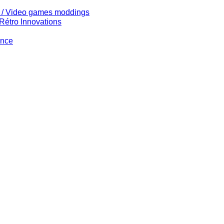
s / Video games moddings
Rétro Innovations
ance