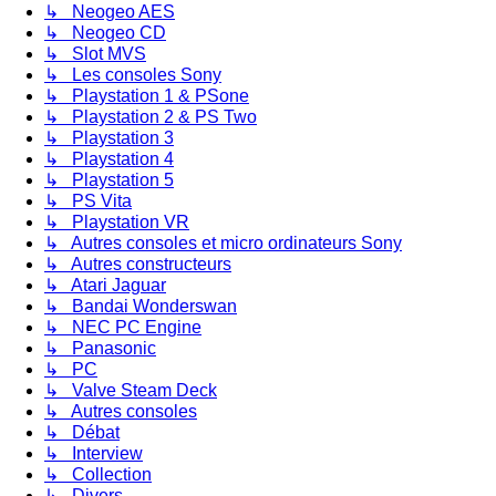
↳ Neogeo AES
↳ Neogeo CD
↳ Slot MVS
↳ Les consoles Sony
↳ Playstation 1 & PSone
↳ Playstation 2 & PS Two
↳ Playstation 3
↳ Playstation 4
↳ Playstation 5
↳ PS Vita
↳ Playstation VR
↳ Autres consoles et micro ordinateurs Sony
↳ Autres constructeurs
↳ Atari Jaguar
↳ Bandai Wonderswan
↳ NEC PC Engine
↳ Panasonic
↳ PC
↳ Valve Steam Deck
↳ Autres consoles
↳ Débat
↳ Interview
↳ Collection
↳ Divers