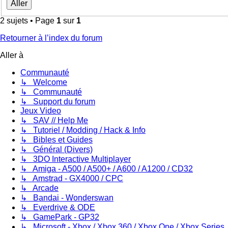
2 sujets • Page
1
sur
1
Retourner à l’index du forum
Aller à
Communauté
↳ Welcome
↳ Communauté
↳ Support du forum
Jeux Video
↳ SAV // Help Me
↳ Tutoriel / Modding / Hack & Info
↳ Bibles et Guides
↳ Général (Divers)
↳ 3DO Interactive Multiplayer
↳ Amiga - A500 / A500+ / A600 / A1200 / CD32
↳ Amstrad - GX4000 / CPC
↳ Arcade
↳ Bandai - Wonderswan
↳ Everdrive & ODE
↳ GamePark - GP32
↳ Microsoft - Xbox / Xbox 360 / Xbox One / Xbox Series