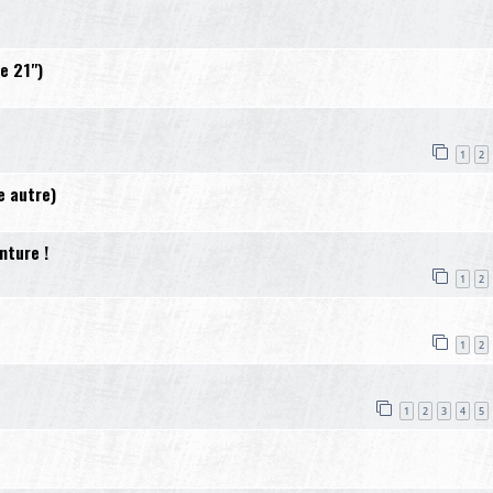
e 21")
1
2
e autre)
nture !
1
2
1
2
1
2
3
4
5