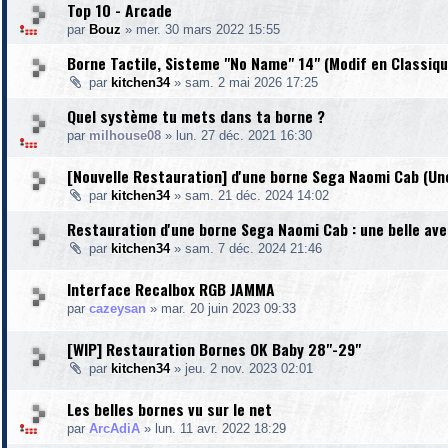
Top 10 - Arcade
par
Bouz
»
mer. 30 mars 2022 15:55
Borne Tactile, Sisteme "No Name" 14" (Modif en Classiqu
par
kitchen34
»
sam. 2 mai 2026 17:25
Quel système tu mets dans ta borne ?
par
milhouse08
»
lun. 27 déc. 2021 16:30
[Nouvelle Restauration] d'une borne Sega Naomi Cab (Un
par
kitchen34
»
sam. 21 déc. 2024 14:02
Restauration d'une borne Sega Naomi Cab : une belle ave
par
kitchen34
»
sam. 7 déc. 2024 21:46
Interface Recalbox RGB JAMMA
par
cazeysan
»
mar. 20 juin 2023 09:33
[WIP] Restauration Bornes OK Baby 28"-29"
par
kitchen34
»
jeu. 2 nov. 2023 02:01
Les belles bornes vu sur le net
par
ArcAdiA
»
lun. 11 avr. 2022 18:29