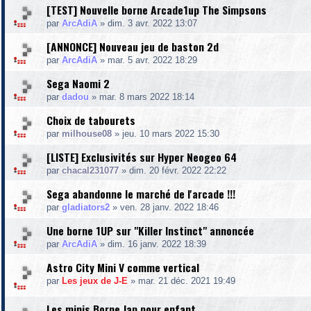
[TEST] Nouvelle borne Arcade1up The Simpsons
par
ArcAdiA
»
dim. 3 avr. 2022 13:07
[ANNONCE] Nouveau jeu de baston 2d
par
ArcAdiA
»
mar. 5 avr. 2022 18:29
Sega Naomi 2
par
dadou
»
mar. 8 mars 2022 18:14
Choix de tabourets
par
milhouse08
»
jeu. 10 mars 2022 15:30
[LISTE] Exclusivités sur Hyper Neogeo 64
par
chacal231077
»
dim. 20 févr. 2022 22:22
Sega abandonne le marché de l'arcade !!!
par
gladiators2
»
ven. 28 janv. 2022 18:46
Une borne 1UP sur "Killer Instinct" annoncée
par
ArcAdiA
»
dim. 16 janv. 2022 18:39
Astro City Mini V comme vertical
par
Les jeux de J-E
»
mar. 21 déc. 2021 19:49
Les minis Borne Jap pour enfant