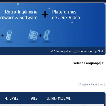
S’enregistrer
Connexion
Nuit
Select Language
▼
17 sujets • Page
1
sur
1
RÉPONSES
VUES
DERNIER MESSAGE