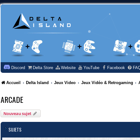
Discord
Delta Store
Website
YouTube
Facebook
FA
Accueil
Delta Island
Jeux Video
Jeux Vidéo & Retrogaming
ARCADE
Nouveau sujet
SUJETS