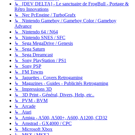
↳ [DEV DELTA] - Le sanctuaire de FrogBull - Portage &
Rétro Innovations
↳ Nec PcEngine / TurboGrafx
↳ Nintendo Gameboy / Gameboy Color / Gameboy
Advance
↳ Nintendo 64 / N64
↳ Nintendo SNES / SFC
↳ Sega MegaDrive / Genesis
↳ Sega Saturn
↳ Sega Dreamcast
↳ Sony PlayStation / PS1
↳ Sony PSP
↳ FM Towns
↳ Jaquettes - Covers Retrogaming
↳ Magazines - Guides - Publicités Retrogaming
↳ Impressions 3D
↳ 3D Print - Général, Divers, Help, etc..
↳ PVM - BVM
↳ Arcade
↳ Atari
↳ Amiga - A500, A500+, A600, A1200, CD32
↳ Amstrad - GX4000 / CPC
↳ Microsoft Xbox
↳ MSX / MSX2