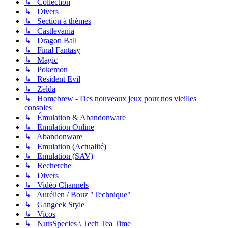
↳ Collection
↳ Divers
↳ Section à thèmes
↳ Castlevania
↳ Dragon Ball
↳ Final Fantasy
↳ Magic
↳ Pokemon
↳ Resident Evil
↳ Zelda
↳ Homebrew - Des nouveaux jeux pour nos vieilles
consoles
↳ Émulation & Abandonware
↳ Emulation Online
↳ Abandonware
↳ Emulation (Actualité)
↳ Emulation (SAV)
↳ Recherche
↳ Divers
↳ Vidéo Channels
↳ Aurélien / Bouz "Technique"
↳ Gangeek Style
↳ Vicos
↳ NutsSpecies \ Tech Tea Time