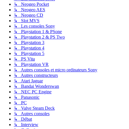
↳ Neogeo Pocket
↳ Neogeo AES
↳ Neogeo CD
↳ Slot MVS
↳ Les consoles Sony
↳ Playstation 1 & PSone
↳ Playstation 2 & PS Two
↳ Playstation 3
↳ Playstation 4
↳ Playstation 5
↳ PS Vita
↳ Playstation VR
↳ Autres consoles et micro ordinateurs Sony
↳ Autres constructeurs
↳ Atari Jaguar
↳ Bandai Wonderswan
↳ NEC PC Engine
↳ Panasonic
↳ PC
↳ Valve Steam Deck
↳ Autres consoles
↳ Débat
↳ Interview