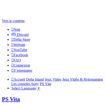
Vers le contenu
Nuit
Discord
Delta Store
Website
YouTube
Facebook
FAQ
Connexion
S’enregistrer
Accueil
Delta Island
Jeux Video
Jeux Vidéo & Retrogaming
Les consoles Sony
PS Vita
Select Language
▼
PS Vita