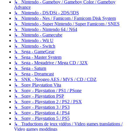
↳ Nintendo - Gameboy / Gameboy Color / Gameboy
Advance
↳ Nintendo - DS/DSi - 2DS/3DS
↳ Nintendo - Nes / Famicom / Famicom Disk System
↳ Nintendo - Super Nintendo / Super Famicom / SNES
↳ Nintendo - Nintendo 64 / N64
↳ Nintendo - Gamecube
↳ Nintendo - Wii U
↳ Nintendo - Switch
↳ Sega - GameGear
↳ Sega - Master System
↳ Sega - Megadrive / Mega CD / 32X
↳ Sega - Saturn
↳ Sega - Dreamcast
↳ SNK - Neogeo AES / MVS / CD / CDZ
↳ Sony Playstation Vita
↳ Sony - Playstation / PS1 / PSone
↳ Sony - Playstation PSP
↳ Sony - Playstation 2 / PS2 / PSX
↳ Sony - Playstation 3 / PS3
↳ Sony - Playstation 4 / PS4
↳ Sony - Playstation 5 / PS5
↳ Traductions de jeux vidéos / Video games translations /
Video games moddings