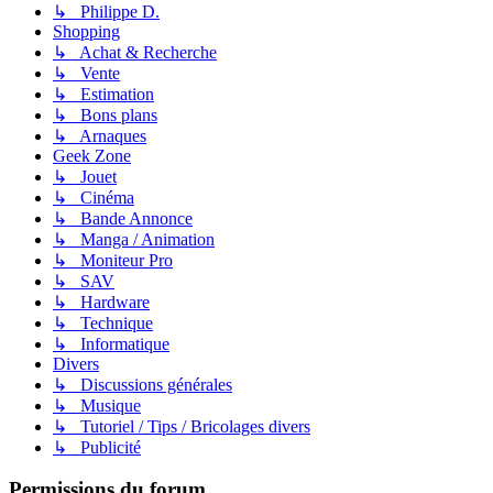
↳ Philippe D.
Shopping
↳ Achat & Recherche
↳ Vente
↳ Estimation
↳ Bons plans
↳ Arnaques
Geek Zone
↳ Jouet
↳ Cinéma
↳ Bande Annonce
↳ Manga / Animation
↳ Moniteur Pro
↳ SAV
↳ Hardware
↳ Technique
↳ Informatique
Divers
↳ Discussions générales
↳ Musique
↳ Tutoriel / Tips / Bricolages divers
↳ Publicité
Permissions du forum