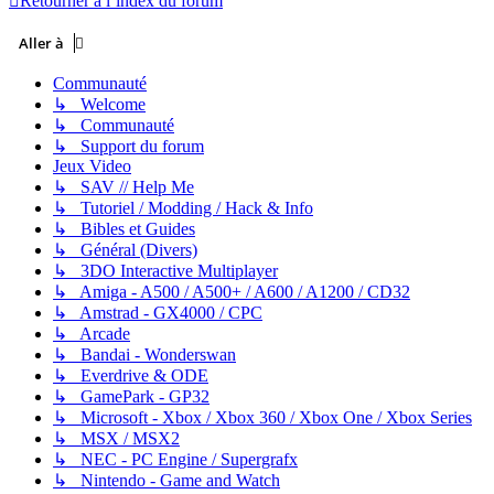
Retourner à l’index du forum
Aller à
Communauté
↳ Welcome
↳ Communauté
↳ Support du forum
Jeux Video
↳ SAV // Help Me
↳ Tutoriel / Modding / Hack & Info
↳ Bibles et Guides
↳ Général (Divers)
↳ 3DO Interactive Multiplayer
↳ Amiga - A500 / A500+ / A600 / A1200 / CD32
↳ Amstrad - GX4000 / CPC
↳ Arcade
↳ Bandai - Wonderswan
↳ Everdrive & ODE
↳ GamePark - GP32
↳ Microsoft - Xbox / Xbox 360 / Xbox One / Xbox Series
↳ MSX / MSX2
↳ NEC - PC Engine / Supergrafx
↳ Nintendo - Game and Watch