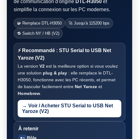
de communication d'origine
DTL-H3050
et
simplifie la connexion sur les PC modernes.
🧩 Remplace DTL-H3050
🚀 Jusqu’à 115200 bps
🔁 Switch NY / HB (V2)
⚡ Recommandé : STU Serial to USB Net
Yaroze (V2)
La version
V2
est la meilleure option si vous voulez
une solution
plug & play
: elle remplace le DTL-
H3050, fonctionne avec les PC récents, et permet
de basculer facilement entre
Net Yaroze
et
Homebrew
.
→ Voir / Acheter STU Serial to USB Net
Yaroze (V2)
À retenir
Rôle
🔌