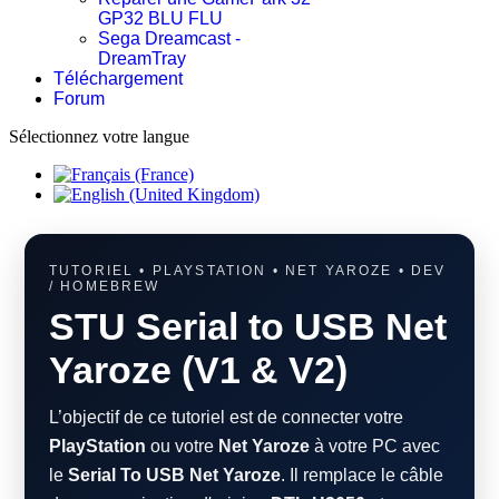
GP32 BLU FLU
Sega Dreamcast -
DreamTray
Téléchargement
Forum
Sélectionnez votre langue
TUTORIEL • PLAYSTATION • NET YAROZE • DEV
/ HOMEBREW
STU Serial to USB Net
Yaroze (V1 & V2)
L’objectif de ce tutoriel est de connecter votre
PlayStation
ou votre
Net Yaroze
à votre PC avec
le
Serial To USB Net Yaroze
. Il remplace le câble