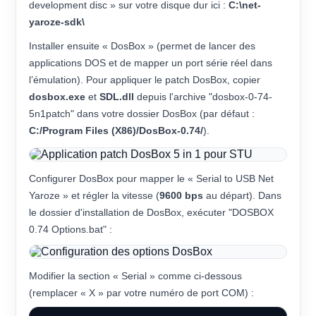
development disc » sur votre disque dur ici :
C:\net-
yaroze-sdk\
Installer ensuite « DosBox » (permet de lancer des
applications DOS et de mapper un port série réel dans
l’émulation). Pour appliquer le patch DosBox, copier
dosbox.exe
et
SDL.dll
depuis l'archive "dosbox-0-74-
5n1patch" dans votre dossier DosBox (par défaut :
C:/Program Files (X86)/DosBox-0.74/
).
Configurer DosBox pour mapper le « Serial to USB Net
Yaroze » et régler la vitesse (
9600 bps
au départ). Dans
le dossier d'installation de DosBox, exécuter "DOSBOX
0.74 Options.bat" :
Modifier la section « Serial » comme ci-dessous
(remplacer « X » par votre numéro de port COM) :