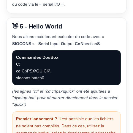
du code via le « serial I/O ».
👋 5 - Hello World
Nous allons maintenant exécuter du code avec «
SIOCONS
» :
S
erial
I
nput
O
utput
Co
N
nection
S
.
Commandes DosBox
C:
cd C:\PSX\QUICK\
siocons batch0
(les lignes "c:" et "cd c:\psx\quick" ont été ajoutées à
"djsetup.bat" pour démarrer directement dans le dossier
"quick")
Premier lancement ?
Il est possible que les fichiers
ne soient pas compilés. Dans ce cas, utilisez la