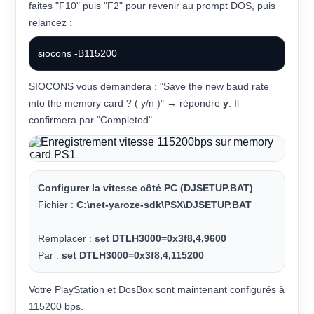
faites "F10" puis "F2" pour revenir au prompt DOS, puis
relancez :
siocons -B115200
SIOCONS vous demandera : "Save the new baud rate
into the memory card ? ( y/n )" → répondre
y
. Il
confirmera par "Completed".
Configurer la vitesse côté PC (DJSETUP.BAT)
Fichier :
C:\net-yaroze-sdk\PSX\DJSETUP.BAT
Remplacer :
set DTLH3000=0x3f8,4,9600
Par :
set DTLH3000=0x3f8,4,115200
Votre PlayStation et DosBox sont maintenant configurés à
115200 bps.