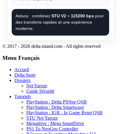
Astuce : combinez
STU V2
+
115200 bps
pour
des transferts rapides et une expérience
moderne.
© 2017 - 2026 delta-island.com - All rights reserved
Menu Français
Accueil
Delta Store
Dossiers
Net Yaroze
Guide Sécurité
Tutoriels
PlayStation : Delta PSNee QSB
PlayStation : Delta Smartwave
PlayStation : IGR - In Game Reset QSB
STU Net Yaroze
Megadrive : Mega SmartDrive
PS1 To NeoGeo Controller