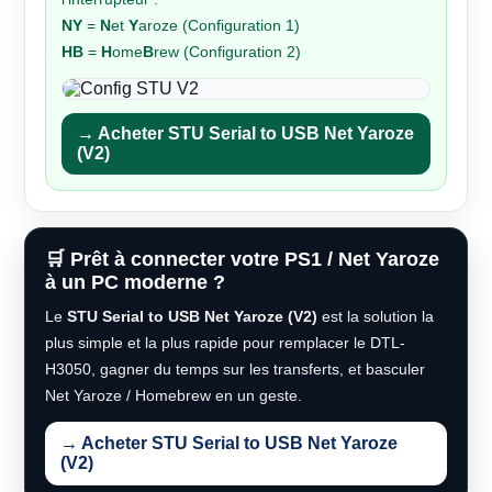
NY
=
N
et
Y
aroze (Configuration 1)
HB
=
H
ome
B
rew (Configuration 2)
→ Acheter STU Serial to USB Net Yaroze
(V2)
🛒 Prêt à connecter votre PS1 / Net Yaroze
à un PC moderne ?
Le
STU Serial to USB Net Yaroze (V2)
est la solution la
plus simple et la plus rapide pour remplacer le DTL-
H3050, gagner du temps sur les transferts, et basculer
Net Yaroze / Homebrew en un geste.
→ Acheter STU Serial to USB Net Yaroze
(V2)