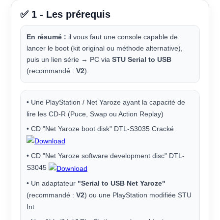
✅ 1 - Les prérequis
En résumé :
il vous faut une console capable de
lancer le boot (kit original ou méthode alternative),
puis un lien série → PC via
STU Serial to USB
(recommandé :
V2
).
• Une PlayStation / Net Yaroze ayant la capacité de
lire les CD-R (Puce, Swap ou Action Replay)
• CD "Net Yaroze boot disk" DTL-S3035 Cracké
• CD "Net Yaroze software development disc" DTL-
S3045
• Un adaptateur
"Serial to USB Net Yaroze"
(recommandé :
V2
) ou une PlayStation modifiée STU
Int