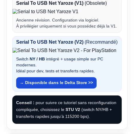
Serial To USB Net Yaroze (V1)
(Obsolete)
Ancienne révision. Configuration via logiciel.
À privilégier uniquement si vous possédez déjà la V1.
Serial To USB Net Yaroze (V2)
(Recommandé)
Switch
NY / HB
intégré + usage simple sur PC
modernes.
Idéal pour dev, tests et transferts rapides.
→ Disponible dans le Delta Store >>
Conseil :
pour suivre ce tutoriel sans reconfiguration
compliquée, choisissez le
STU V2
(switch NY/HB +
transferts rapides jusqu’à 115200 bps).