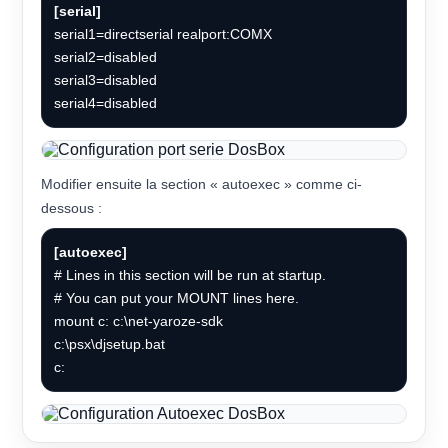
[serial]
serial1=directserial realport:COMX
serial2=disabled
serial3=disabled
serial4=disabled
Modifier ensuite la section « autoexec » comme ci-
dessous :
[autoexec]
# Lines in this section will be run at startup.
# You can put your MOUNT lines here.
mount c: c:\net-yaroze-sdk
c:\psx\djsetup.bat
c: