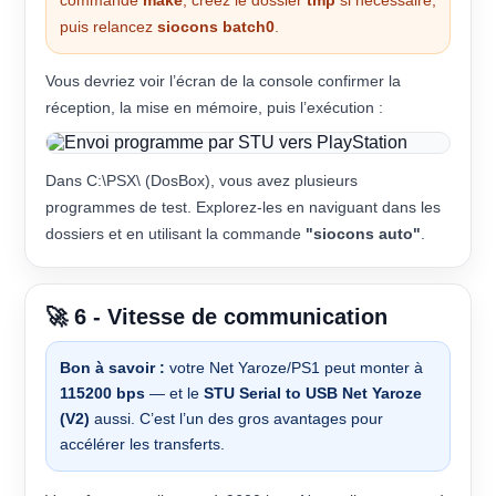
commande
make
, créez le dossier
tmp
si nécessaire,
puis relancez
siocons batch0
.
Vous devriez voir l’écran de la console confirmer la
réception, la mise en mémoire, puis l’exécution :
Dans C:\PSX\ (DosBox), vous avez plusieurs
programmes de test. Explorez-les en naviguant dans les
dossiers et en utilisant la commande
"siocons auto"
.
🚀 6 - Vitesse de communication
Bon à savoir :
votre Net Yaroze/PS1 peut monter à
115200 bps
— et le
STU Serial to USB Net Yaroze
(V2)
aussi. C’est l’un des gros avantages pour
accélérer les transferts.