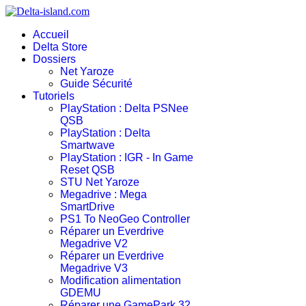
Accueil
Delta Store
Dossiers
Net Yaroze
Guide Sécurité
Tutoriels
PlayStation : Delta PSNee
QSB
PlayStation : Delta
Smartwave
PlayStation : IGR - In Game
Reset QSB
STU Net Yaroze
Megadrive : Mega
SmartDrive
PS1 To NeoGeo Controller
Réparer un Everdrive
Megadrive V2
Réparer un Everdrive
Megadrive V3
Modification alimentation
GDEMU
Réparer une GamePark 32