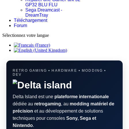
GP32 BLU FLU
Sega Dreamcast -
DreamTray
Téléchargement
Forum
Sélectionnez votre langue
RETRO GAMING • HARDWARE • MODDING •
DEV
Delta Island est une
plateforme internationale
dédiée au
retrogaming
, au
modding matériel de
précision
et au développement de solutions
techniques pour consoles
Sony, Sega et
Nintendo
.