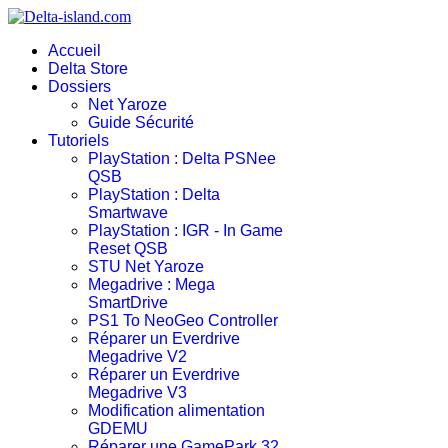
Accueil
Delta Store
Dossiers
Net Yaroze
Guide Sécurité
Tutoriels
PlayStation : Delta PSNee
QSB
PlayStation : Delta
Smartwave
PlayStation : IGR - In Game
Reset QSB
STU Net Yaroze
Megadrive : Mega
SmartDrive
PS1 To NeoGeo Controller
Réparer un Everdrive
Megadrive V2
Réparer un Everdrive
Megadrive V3
Modification alimentation
GDEMU
Réparer une GamePark 32