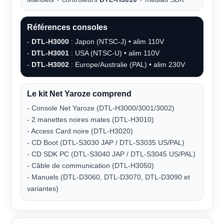
Références consoles
-
DTL-H3000
: Japon (NTSC-J) • alim 110V
-
DTL-H3001
: USA (NTSC-U) • alim 110V
-
DTL-H3002
: Europe/Australie (PAL) • alim 230V
Le kit Net Yaroze comprend
- Console Net Yaroze (DTL-H3000/3001/3002)
- 2 manettes noires mates (DTL-H3010)
- Access Card noire (DTL-H3020)
- CD Boot (DTL-S3030 JAP / DTL-S3035 US/PAL)
- CD SDK PC (DTL-S3040 JAP / DTL-S3045 US/PAL)
- Câble de communication (DTL-H3050)
- Manuels (DTL-D3060, DTL-D3070, DTL-D3090 et
variantes)