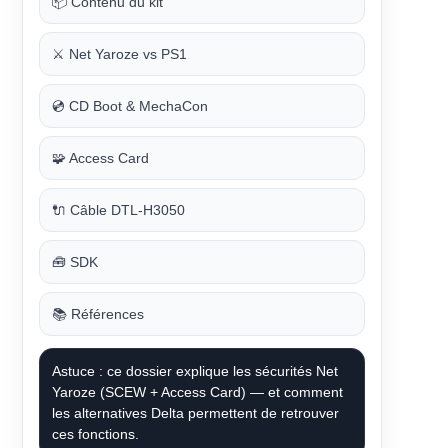
📦 Contenu du kit
⚔️ Net Yaroze vs PS1
💿 CD Boot & MechaCon
🧩 Access Card
🔌 Câble DTL-H3050
🧰 SDK
📚 Références
Astuce : ce dossier explique les sécurités Net
Yaroze (SCEW + Access Card) — et comment
les alternatives Delta permettent de retrouver
ces fonctions.