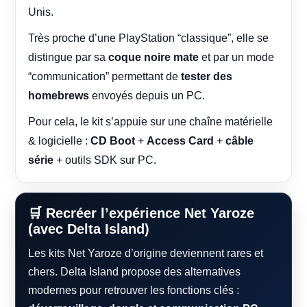
Unis.
Très proche d’une PlayStation “classique”, elle se
distingue par sa
coque noire mate
et par un mode
“communication” permettant de
tester des
homebrews
envoyés depuis un PC.
Pour cela, le kit s’appuie sur une chaîne matérielle
& logicielle :
CD Boot
+
Access Card
+
câble
série
+ outils SDK sur PC.
🛒 Recréer l’expérience Net Yaroze
(avec Delta Island)
Les kits Net Yaroze d’origine deviennent rares et
chers. Delta Island propose des alternatives
modernes pour retrouver les fonctions clés :