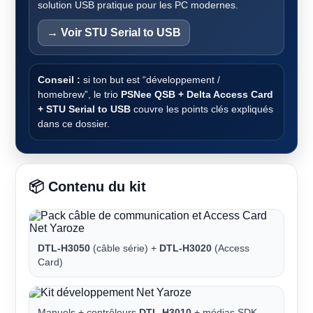
solution USB pratique pour les PC modernes.
→ Voir STU Serial to USB
Conseil :
si ton but est “développement /
homebrew”, le trio
PSNee QSB + Delta Access Card
+ STU Serial to USB
couvre les points clés expliqués
dans ce dossier.
📦 Contenu du kit
DTL-H3050
(câble série) +
DTL-H3020
(Access
Card)
Manuels + contrôleurs
DTL-H3010
+ médias SDK