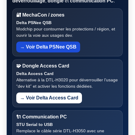
déverrouillage
,
dongle
et
communication PC
.
🔐 MechaCon / zones
Delta PSNee QSB
Modchip pour contourner les protections / région, et
ouvrir la voie aux usages dev.
→ Voir Delta PSNee QSB
🧩 Dongle Access Card
Delta Access Card
Alternative à la DTL-H3020 pour déverrouiller l’usage
“dev kit” et activer les fonctions dédiées.
→ Voir Delta Access Card
🔌 Communication PC
STU Serial to USB
Remplace le câble série DTL-H3050 avec une