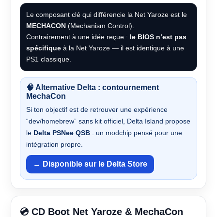
Le composant clé qui différencie la Net Yaroze est le
MECHACON
(Mechanism Control).
Contrairement à une idée reçue :
le BIOS n’est pas
spécifique
à la Net Yaroze — il est identique à une
PS1 classique.
🧠 Alternative Delta : contournement
MechaCon
Si ton objectif est de retrouver une expérience
“dev/homebrew” sans kit officiel, Delta Island propose
le
Delta PSNee QSB
: un modchip pensé pour une
intégration propre.
→ Disponible sur le Delta Store
💿 CD Boot Net Yaroze & MechaCon