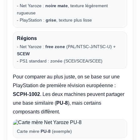
- Net Yaroze :
noire mate
, texture légèrement
rugueuse
- PlayStation :
grise
, texture plus lisse
Régions
- Net Yaroze :
free zone
(PAL/NTSC-J/NTSC-U) +
SCEW
- PS1 standard : zonée (SCEI/SCEA/SCEE)
Pour comparer au plus juste, on se base sur une
PlayStation de première révision européenne :
SCPH-1002
. Les deux machines peuvent partager
une base similaire (
PU-8
), mais certains
composants diffèrent.
Carte mère
PU-8
(exemple)