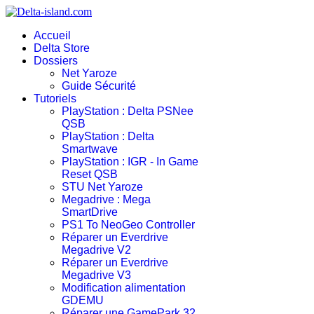
Accueil
Delta Store
Dossiers
Net Yaroze
Guide Sécurité
Tutoriels
PlayStation : Delta PSNee
QSB
PlayStation : Delta
Smartwave
PlayStation : IGR - In Game
Reset QSB
STU Net Yaroze
Megadrive : Mega
SmartDrive
PS1 To NeoGeo Controller
Réparer un Everdrive
Megadrive V2
Réparer un Everdrive
Megadrive V3
Modification alimentation
GDEMU
Réparer une GamePark 32