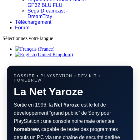
GP32 BLU FLU
Sega Dreamcast -
DreamTray
Téléchargement
Forum
Sélectionnez votre langue
DOSSIER • PLAYSTATION • DEV KIT •
HOMEBREW
La Net Yaroze
Sortie en 1996, la
Net Yaroze
est le kit de
développement “grand public” de Sony pour
PlayStation : une console noire mate orientée
homebrew
, capable de tester des programmes
depuis un PC via une chaîne de sécurité dédiée