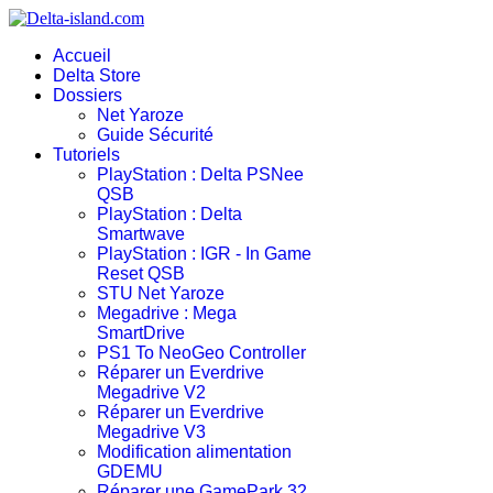
Accueil
Delta Store
Dossiers
Net Yaroze
Guide Sécurité
Tutoriels
PlayStation : Delta PSNee
QSB
PlayStation : Delta
Smartwave
PlayStation : IGR - In Game
Reset QSB
STU Net Yaroze
Megadrive : Mega
SmartDrive
PS1 To NeoGeo Controller
Réparer un Everdrive
Megadrive V2
Réparer un Everdrive
Megadrive V3
Modification alimentation
GDEMU
Réparer une GamePark 32