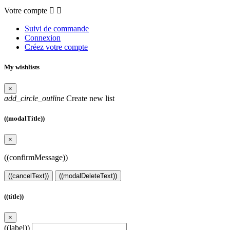
Votre compte


Suivi de commande
Connexion
Créez votre compte
My wishlists
×
add_circle_outline
Create new list
((modalTitle))
×
((confirmMessage))
((cancelText))
((modalDeleteText))
((title))
×
((label))