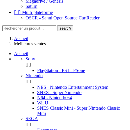
Megadrive / Genesis
Saturn


Multi-plateforme
OSCR - Sanni Open Source CartReader
search
Accueil
Meilleures ventes
Accueil
Sony


PlayStation - PS1 - PSone
Nintendo


NES - Nintendo Entertainment System
SNES - Super Nintendo
N64 - Nintendo 64
Wii U
SNES Classic Mini - Super Nintendo Classic
Mini
SEGA

