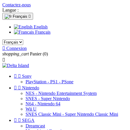
Contactez-nous
Langue :
Français

English
Français

Connexion
shopping_cart
Panier
(0)



Sony
PlayStation - PS1 - PSone


Nintendo
NES - Nintendo Entertainment System
SNES - Super Nintendo
N64 - Nintendo 64
Wii U
SNES Classic Mini - Super Nintendo Classic Mini


SEGA
Dreamcast