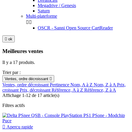
Dreamcast
Megadrive / Genesis
Saturn
Multi-plateforme


OSCR - Sanni Open Source CartReader

ok
Meilleures ventes
Il y a 17 produits.
Trier par :
Ventes, ordre décroissant

Ventes, ordre décroissant
Pertinence
Nom, A à Z
Nom, Z à A
Prix,
croissant
Prix, décroissant
Référence, A à Z
Référence, Z à A
Affichage 1-12 de 17 article(s)
Filtres actifs

Aperçu rapide