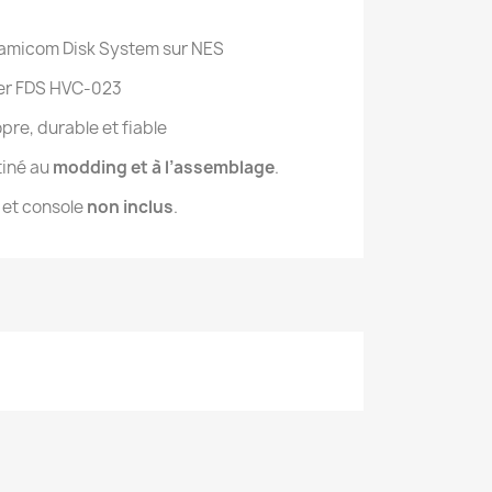
 Famicom Disk System sur NES
ter FDS HVC-023
opre, durable et fiable
tiné au
modding et à l’assemblage
.
 et console
non inclus
.