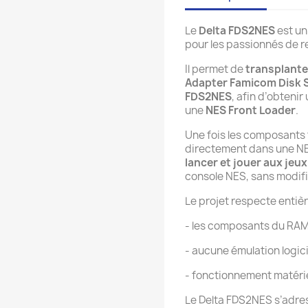
Le
Delta FDS2NES
est un
pour les passionnés de 
Il permet de
transplante
Adapter Famicom Disk 
FDS2NES
, afin d’obteni
une
NES Front Loader
.
Une fois les composants 
directement dans une NE
lancer et jouer aux je
console NES, sans modifi
Le projet respecte entièr
- les composants du RAM 
- aucune émulation logici
- fonctionnement matéri
Le Delta FDS2NES s’adres