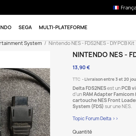
França
ENDO
SEGA
MULTI-PLATEFORME
ertainment System
Nintendo NES - FDS2NES - DIY PCB Kit
NINTENDO NES - FD
13,90 €
TTC
Livraison entre 3 et 20 jo
Delta FDS2NES
est un
PCB v
d’un
RAM Adapter Famicom 
cartouche NES Front Loade
System (FDS)
sur une NES.
Topic Forum Delta >>
Quantité