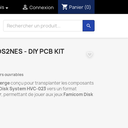
shopping_cart

Panier
(0)
is
Connexion

search
S2NES - DIY PCB KIT
favorite_border
urs ouvrables
ierge
conçu pour transplanter les composants
Disk System HVC-023
vers un format
r
, permettant de jouer aux jeux
Famicom Disk