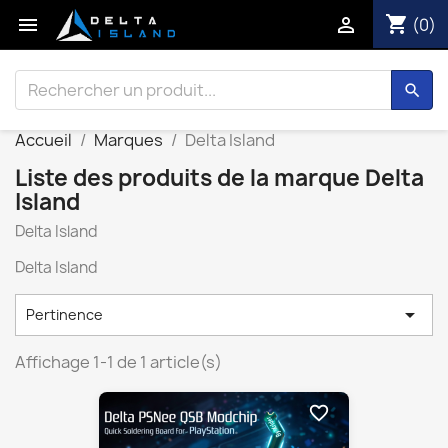
shopping_cart


(0)
search
Accueil
Marques
Delta Island
Liste des produits de la marque Delta
Island
Delta Island
Delta Island

Pertinence
Affichage 1-1 de 1 article(s)
favorite_border