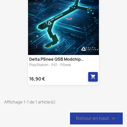
Delta PSnee QSB Modchip...
PlayStation - PS1 - PSone
shopping_cart
16,90 €
Affichage 1-1 de 1 article(s)
Retour en haut
