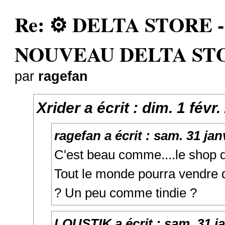
Re: ⚙️ DELTA STORE - 3
NOUVEAU DELTA STO
par
ragefan
Xrider
a écrit :
dim. 1 févr
ragefan
a écrit :
sam. 31 jan
C'est beau comme....le shop d
Tout le monde pourra vendre 
? Un peu comme tindie ?
LOUSTIK
a écrit :
sam. 31 j