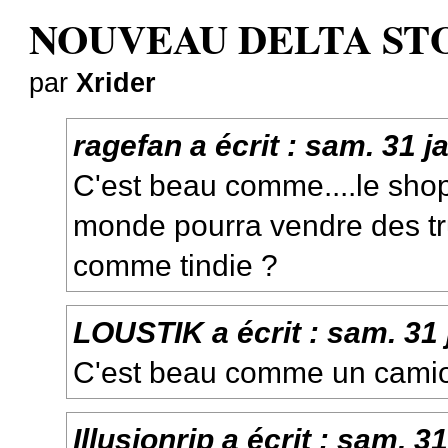
NOUVEAU DELTA STO
par
Xrider
ragefan
a écrit :
sam. 31 j
C'est beau comme....le shop 
monde pourra vendre des t
comme tindie ?
LOUSTIK
a écrit :
sam. 31 
C'est beau comme un camio
Illusionrip
a écrit :
sam. 31