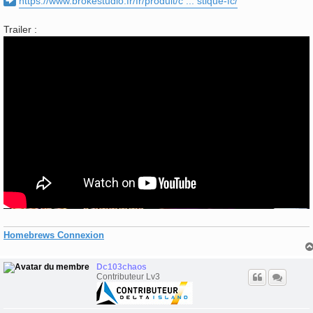
https://www.brokestudio.fr/fr/produit/c ... stique-fc/
Trailer :
Homebrews Connexion
Dc103chaos
Contributeur Lv3