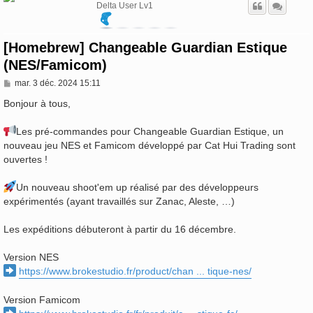
Delta User Lv1
[Homebrew] Changeable Guardian Estique
(NES/Famicom)
M
mar. 3 déc. 2024 15:11
e
s
Bonjour à tous,
s
a
Les pré-commandes pour Changeable Guardian Estique, un
g
e
nouveau jeu NES et Famicom développé par Cat Hui Trading sont
ouvertes !
Un nouveau shoot'em up réalisé par des développeurs
expérimentés (ayant travaillés sur Zanac, Aleste, …)
Les expéditions débuteront à partir du 16 décembre.
Version NES
https://www.brokestudio.fr/product/chan ... tique-nes/
Version Famicom