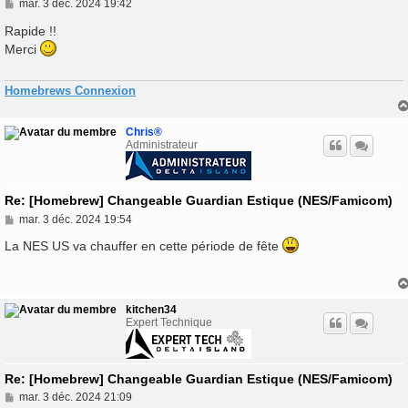
M
mar. 3 déc. 2024 19:42
e
s
Rapide !!
s
Merci
a
g
e
Homebrews Connexion
Chris®
Administrateur
Re: [Homebrew] Changeable Guardian Estique (NES/Famicom)
M
mar. 3 déc. 2024 19:54
e
s
La NES US va chauffer en cette période de fête
s
a
g
e
kitchen34
Expert Technique
Re: [Homebrew] Changeable Guardian Estique (NES/Famicom)
M
mar. 3 déc. 2024 21:09