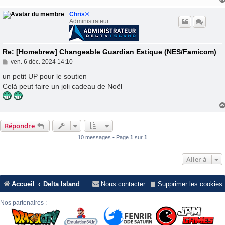
Chris®
Administrateur
Re: [Homebrew] Changeable Guardian Estique (NES/Famicom)
M
ven. 6 déc. 2024 14:10
e
s
un petit UP pour le soutien
s
Celà peut faire un joli cadeau de Noël
a
g
e
Répondre
10 messages • Page
1
sur
1
Aller à
Accueil
Delta Island
Nous contacter
Supprimer les cookies
Nos partenaires :