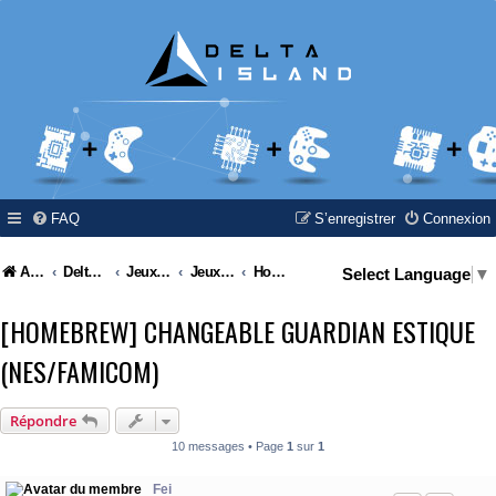
FAQ
S’enregistrer
Connexion
Accueil
Delta Island
Jeux Video
Jeux Vidéo & Retrogaming
Homebrew - Des nouveaux jeux pour nos vieilles consoles
Select Language
▼
[HOMEBREW] CHANGEABLE GUARDIAN ESTIQUE
(NES/FAMICOM)
Répondre
10 messages • Page
1
sur
1
Fei