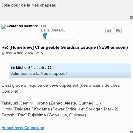
e
s
Jolie pour de la Nes chapeau!
s
a
g
e
Fei
Delta User Lv1
Re: [Homebrew] Changeable Guardian Estique (NES/Famicom)
M
mer. 4 déc. 2024 12:15
e
s
s
kitchen34
a écrit :
a
Jolie pour de la Nes chapeau!
g
e
C'est grâce à l'équipe de développement (des anciens de chez
Compile) !
Takayuki "Jemini" Hirono (Zanac, Aleste, Gunhed, ...)
Hiroki "Daigattai" Kodama (Power Strike II et Spriggan Mark 2)
Satoshi "Pac" Fujishima (Golvellius, Gulkave)
Homebrews Connexion