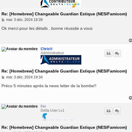
Re: [Homebrew] Changeable Guardian Estique (NES/Famicom)
M
mar. 3 déc. 2024 18:39
e
s
Ok merci pour les détails , bonne réussite a vous
s
a
g
e
Chris®
Administrateur
Re: [Homebrew] Changeable Guardian Estique (NES/Famicom)
M
mar. 3 déc. 2024 19:34
e
s
Préco 5 minutes après la news letter de la bombe!!
s
a
g
e
Fei
Delta User Lv1
Re: [Homebrew] Changeable Guardian Estique (NES/Famicom)