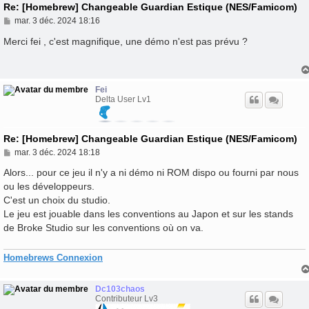
Re: [Homebrew] Changeable Guardian Estique (NES/Famicom)
M
mar. 3 déc. 2024 18:16
e
s
Merci fei , c'est magnifique, une démo n'est pas prévu ?
s
a
g
e
Fei
Delta User Lv1
Re: [Homebrew] Changeable Guardian Estique (NES/Famicom)
M
mar. 3 déc. 2024 18:18
e
s
Alors... pour ce jeu il n'y a ni démo ni ROM dispo ou fourni par nous
s
ou les développeurs.
a
C'est un choix du studio.
g
e
Le jeu est jouable dans les conventions au Japon et sur les stands
de Broke Studio sur les conventions où on va.
Homebrews Connexion
Dc103chaos
Contributeur Lv3