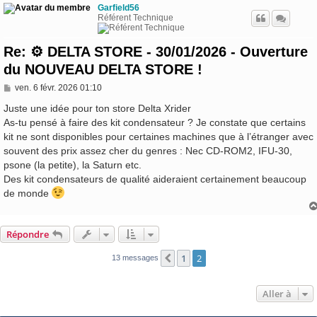
Garfield56
Référent Technique
Re: ⚙️ DELTA STORE - 30/01/2026 - Ouverture
du NOUVEAU DELTA STORE !
M
ven. 6 févr. 2026 01:10
e
s
Juste une idée pour ton store Delta Xrider
s
As-tu pensé à faire des kit condensateur ? Je constate que certains
a
kit ne sont disponibles pour certaines machines que à l’étranger avec
g
e
souvent des prix assez cher du genres : Nec CD-ROM2, IFU-30,
psone (la petite), la Saturn etc.
Des kit condensateurs de qualité aideraient certainement beaucoup
de monde
Répondre
1
2
Précédente
13 messages
Aller à