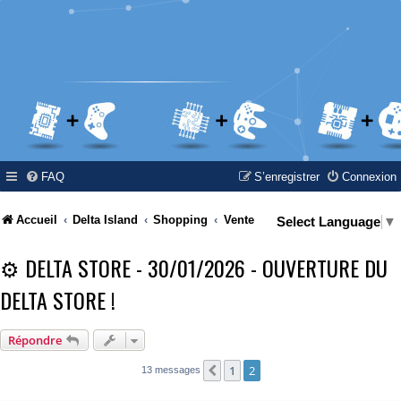
FAQ
S’enregistrer
Connexion
Accueil
Delta Island
Shopping
Vente
Select Language
▼
⚙️ DELTA STORE - 30/01/2026 - OUVERTURE DU
DELTA STORE !
Répondre
1
2
Précédente
13 messages