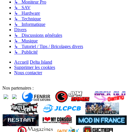
↳ Moniteur Pro
↳ SAV
↳ Hardware
↳ Technique
↳ Informatique
Divers
↳ Discussions générales
↳ Musique
↳ Tutoriel / Tips / Bricolages divers
↳ Publicité
Accueil
Delta Island
Supprimer les cookies
Nous contacter
Nos partenaires :