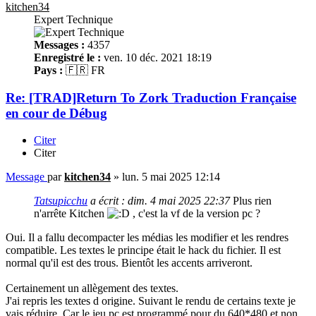
kitchen34
Expert Technique
Messages :
4357
Enregistré le :
ven. 10 déc. 2021 18:19
Pays :
🇫🇷 FR
Re: [TRAD]Return To Zork Traduction Française
en cour de Débug
Citer
Citer
Message
par
kitchen34
»
lun. 5 mai 2025 12:14
Tatsupicchu
a écrit :
dim. 4 mai 2025 22:37
Plus rien
n'arrête Kitchen
, c'est la vf de la version pc ?
Oui. Il a fallu decompacter les médias les modifier et les rendres
compatible. Les textes le principe était le hack du fichier. Il est
normal qu'il est des trous. Bientôt les accents arriveront.
Certainement un allègement des textes.
J'ai repris les textes d origine. Suivant le rendu de certains texte je
vais réduire. Car le jeu pc est programmé pour du 640*480 et non