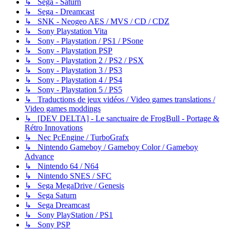
↳ Sega - Saturn
↳ Sega - Dreamcast
↳ SNK - Neogeo AES / MVS / CD / CDZ
↳ Sony Playstation Vita
↳ Sony - Playstation / PS1 / PSone
↳ Sony - Playstation PSP
↳ Sony - Playstation 2 / PS2 / PSX
↳ Sony - Playstation 3 / PS3
↳ Sony - Playstation 4 / PS4
↳ Sony - Playstation 5 / PS5
↳ Traductions de jeux vidéos / Video games translations /
Video games moddings
↳ [DEV DELTA] - Le sanctuaire de FrogBull - Portage &
Rétro Innovations
↳ Nec PcEngine / TurboGrafx
↳ Nintendo Gameboy / Gameboy Color / Gameboy
Advance
↳ Nintendo 64 / N64
↳ Nintendo SNES / SFC
↳ Sega MegaDrive / Genesis
↳ Sega Saturn
↳ Sega Dreamcast
↳ Sony PlayStation / PS1
↳ Sony PSP