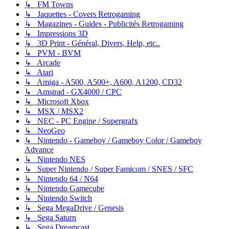
↳ FM Towns
↳ Jaquettes - Covers Retrogaming
↳ Magazines - Guides - Publicités Retrogaming
↳ Impressions 3D
↳ 3D Print - Général, Divers, Help, etc..
↳ PVM - BVM
↳ Arcade
↳ Atari
↳ Amiga - A500, A500+, A600, A1200, CD32
↳ Amstrad - GX4000 / CPC
↳ Microsoft Xbox
↳ MSX / MSX2
↳ NEC - PC Engine / Supergrafx
↳ NeoGeo
↳ Nintendo - Gameboy / Gameboy Color / Gameboy
Advance
↳ Nintendo NES
↳ Super Nintendo / Super Famicom / SNES / SFC
↳ Nintendo 64 / N64
↳ Nintendo Gamecube
↳ Nintendo Switch
↳ Sega MegaDrive / Genesis
↳ Sega Saturn
↳ Sega Dreamcast