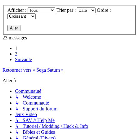
Afficher :
Trier par :
Ordre :
23 messages
1
2
Suivante
Retourner vers « Sega Saturn »
Aller à
Communauté
↳ Welcome
↳ Communauté
↳ Support du forum
Jeux Video
↳ SAV // Help Me
↳ Tutoriel / Modding / Hack & Info
↳ Bibles et Guides
↳ Général (Divers)