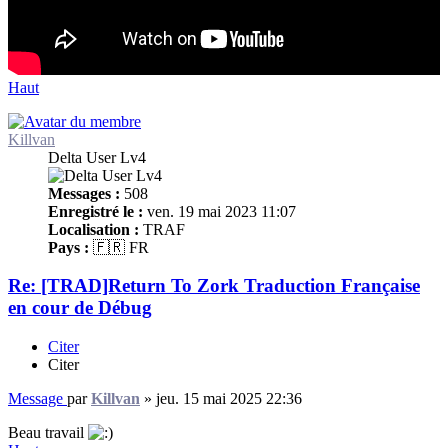
Haut
Killvan
Delta User Lv4
Messages :
508
Enregistré le :
ven. 19 mai 2023 11:07
Localisation :
TRAF
Pays :
🇫🇷 FR
Re: [TRAD]Return To Zork Traduction Française
en cour de Débug
Citer
Citer
Message
par
Killvan
»
jeu. 15 mai 2025 22:36
Beau travail