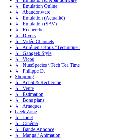
↳ Émulation & Abandonware
↳ Emulation Online
↳ Abandonware
↳ Emulation (Actualité)
↳ Emulation (SAV)
↳ Recherche
↳ Divers
↳ Vidéo Channels
↳ Aurélien / Bouz "Technique"
↳ Gangeek Style
↳ Vicos
↳ NutsSpecies \ Tech Tea Time
↳ Philippe D.
Shopping
↳ Achat & Recherche
↳ Vente
↳ Estimation
↳ Bons plans
↳ Arnaques
Geek Zone
↳ Jouet
↳ Cinéma
↳ Bande Annonce
↳ Manga / Animation