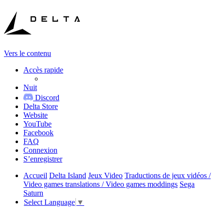
Vers le contenu
Accès rapide
Nuit
Discord
Delta Store
Website
YouTube
Facebook
FAQ
Connexion
S’enregistrer
Accueil
Delta Island
Jeux Video
Traductions de jeux vidéos /
Video games translations / Video games moddings
Sega
Saturn
Select Language
▼