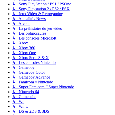
↳ Sony PlayStation / PS1 / PSOne
↳ Sony Playstation 2 / PS2 / PSX
↳ Jeux Vidéo & Retrogaming
↳ Actualité / News
↳ Arcade
↳ La préhistoire du jeu vidéo
↳ Les ordinosaures
↳ Les consoles Microsoft
↳ Xbox
↳ Xbox 360
↳ Xbox One
↳ Xbox Serie S & X
↳ Les consoles Nintendo
↳ Gameboy
↳ Gameboy Color
↳ Gameboy Advance
↳ Famicom // Nintendo
↳ Super Famicom // Super Nintendo
↳ Nintendo 64
↳ Gamecube
↳ Wii
↳ Wii U
↳ DS & 2DS & 3DS