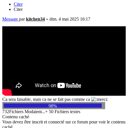
Citer
Citer
Message
par
kitchen34
»
dim. 4 mai 2025 16:17
Ca sera faisable, mais ca ne se fait pas comme ca
98%
732Fichiers Modaient...+ 50 Fichiers textes
Contenu caché
Vous devez être inscrit et connecté sur ce forum pour voir le contenu
caché.