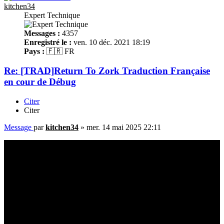
kitchen34
Expert Technique
Messages :
4357
Enregistré le :
ven. 10 déc. 2021 18:19
Pays :
🇫🇷 FR
Re: [TRAD]Return To Zork Traduction Française
en cour de Débug
Citer
Citer
Message
par
kitchen34
»
mer. 14 mai 2025 22:11