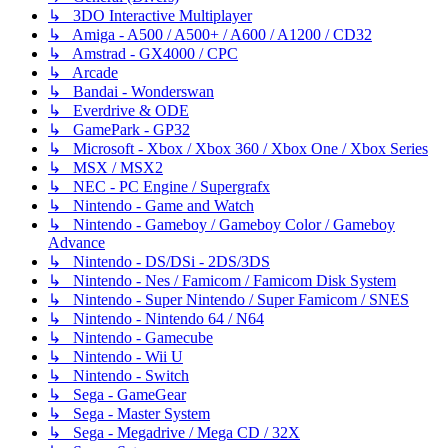
↳ 3DO Interactive Multiplayer
↳ Amiga - A500 / A500+ / A600 / A1200 / CD32
↳ Amstrad - GX4000 / CPC
↳ Arcade
↳ Bandai - Wonderswan
↳ Everdrive & ODE
↳ GamePark - GP32
↳ Microsoft - Xbox / Xbox 360 / Xbox One / Xbox Series
↳ MSX / MSX2
↳ NEC - PC Engine / Supergrafx
↳ Nintendo - Game and Watch
↳ Nintendo - Gameboy / Gameboy Color / Gameboy
Advance
↳ Nintendo - DS/DSi - 2DS/3DS
↳ Nintendo - Nes / Famicom / Famicom Disk System
↳ Nintendo - Super Nintendo / Super Famicom / SNES
↳ Nintendo - Nintendo 64 / N64
↳ Nintendo - Gamecube
↳ Nintendo - Wii U
↳ Nintendo - Switch
↳ Sega - GameGear
↳ Sega - Master System
↳ Sega - Megadrive / Mega CD / 32X