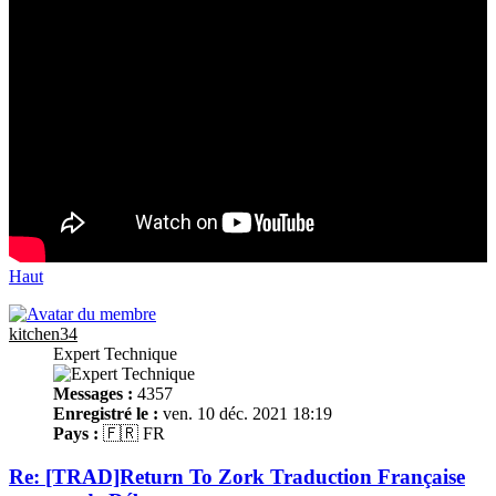
Haut
kitchen34
Expert Technique
Messages :
4357
Enregistré le :
ven. 10 déc. 2021 18:19
Pays :
🇫🇷 FR
Re: [TRAD]Return To Zork Traduction Française