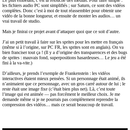
Le plus embêtant, c’est la retouche des médias. Pour faire simple :
les fichiers audio PC sont simplifiés ; sur Saturn, ce sont des vidéos
complètes. Donc c’est à moi de tout réassembler pour obtenir une
vidéo de la bonne longueur, et ensuite de monter les audios… un
vrai travail de studio.
Mais je finirai ce projet avant d’attaquer quoi que ce soit d’autre.
J’ai un petit travail à faire sur les sprites pour les mettre en français
(même si à l’origine, sur PC FR, les sprites sont en anglais). On va
bien franciser tout ça ! (Il y a d’origine des transparences et des bugs
de sprites : mauvais fond, superpositions hasardeuses… Le jeu a été
fini à la va-vite.)
D’ailleurs, je prends l’exemple de Frankenstein : les vidéos
interactives étaient mieux pensées. Si un personnage était animé, ils
n’animaient que ce personnage, avec un gros carré autour de lui ; le
reste était une image fixe (c’était bien plus net). Là, c’est toute
l’image qui est animée — pas forcément le meilleur choix. Je me
demande même si je ne pourrais pas complètement reprendre la
compression des vidéos… mais ce serait beaucoup de travail.