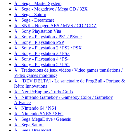
↳ Sega - Master System
↳ Sega - Megadrive / Mega CD / 32X
↳ Sega - Saturn
↳ Sega - Dreamcast
↳ SNK - Neogeo AES / MVS / CD / CDZ
↳ Sony Playstation Vita
↳ Sony - Playstation / PS1 / PSone
↳ Sony - Playstation PSP
↳ Sony - Playstation 2 / PS2 / PSX
↳ Sony - Playstation 3 / PS3
↳ Sony - Playstation 4 / PS4
↳ Sony - Playstation 5 / PS5
↳ Traductions de jeux vidéos / Video games translations /
Video games moddings
↳ [DEV DELTA] - Le sanctuaire de FrogBull - Portage &
Rétro Innovations
↳ Nec PcEngine / TurboGrafx
↳ Nintendo Gameboy / Gameboy Color / Gameboy
Advance
↳ Nintendo 64 / N64
↳ Nintendo SNES / SFC
↳ Sega MegaDrive / Genesis
↳ Sega Saturn
↳ Sega Dreamcast