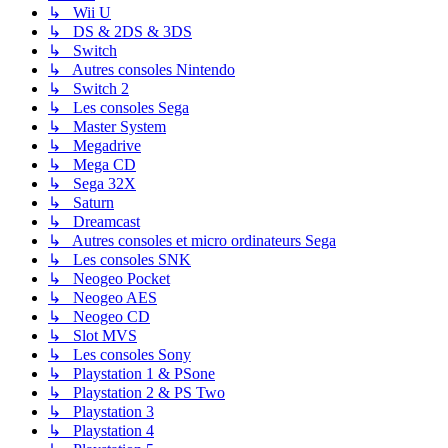
↳ Wii U
↳ DS & 2DS & 3DS
↳ Switch
↳ Autres consoles Nintendo
↳ Switch 2
↳ Les consoles Sega
↳ Master System
↳ Megadrive
↳ Mega CD
↳ Sega 32X
↳ Saturn
↳ Dreamcast
↳ Autres consoles et micro ordinateurs Sega
↳ Les consoles SNK
↳ Neogeo Pocket
↳ Neogeo AES
↳ Neogeo CD
↳ Slot MVS
↳ Les consoles Sony
↳ Playstation 1 & PSone
↳ Playstation 2 & PS Two
↳ Playstation 3
↳ Playstation 4