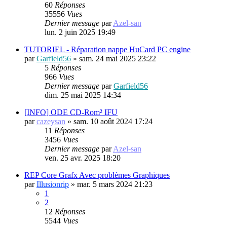
60
Réponses
35556
Vues
Dernier message
par
Azel-san
lun. 2 juin 2025 19:49
TUTORIEL - Réparation nappe HuCard PC engine
par
Garfield56
»
sam. 24 mai 2025 23:22
5
Réponses
966
Vues
Dernier message
par
Garfield56
dim. 25 mai 2025 14:34
[INFO] ODE CD-Rom² IFU
par
cazeysan
»
sam. 10 août 2024 17:24
11
Réponses
3456
Vues
Dernier message
par
Azel-san
ven. 25 avr. 2025 18:20
REP Core Grafx Avec problèmes Graphiques
par
Illusionrip
»
mar. 5 mars 2024 21:23
1
2
12
Réponses
5544
Vues