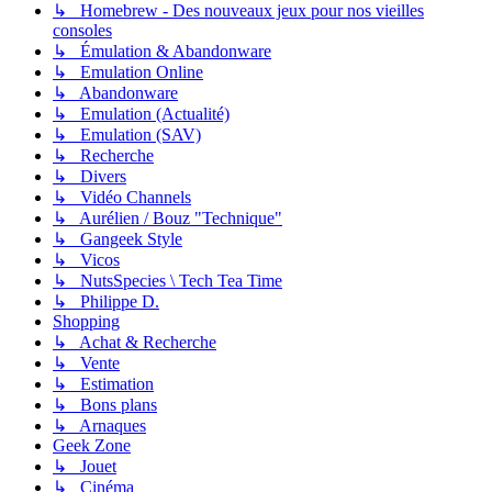
↳ Homebrew - Des nouveaux jeux pour nos vieilles
consoles
↳ Émulation & Abandonware
↳ Emulation Online
↳ Abandonware
↳ Emulation (Actualité)
↳ Emulation (SAV)
↳ Recherche
↳ Divers
↳ Vidéo Channels
↳ Aurélien / Bouz "Technique"
↳ Gangeek Style
↳ Vicos
↳ NutsSpecies \ Tech Tea Time
↳ Philippe D.
Shopping
↳ Achat & Recherche
↳ Vente
↳ Estimation
↳ Bons plans
↳ Arnaques
Geek Zone
↳ Jouet
↳ Cinéma