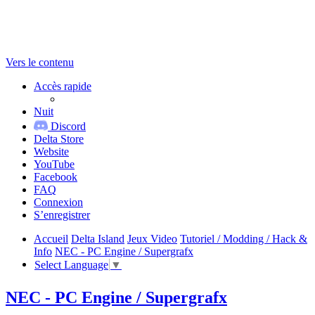
Vers le contenu
Accès rapide
Nuit
Discord
Delta Store
Website
YouTube
Facebook
FAQ
Connexion
S’enregistrer
Accueil
Delta Island
Jeux Video
Tutoriel / Modding / Hack &
Info
NEC - PC Engine / Supergrafx
Select Language
▼
NEC - PC Engine / Supergrafx