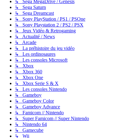
↳ Sega MegaDrive / Genesis
↳ Sega Saturn
↳ Sega Dreamcast
↳ Sony PlayStation / PS1 / PSOne
↳ Sony Playstation 2 / PS2 / PSX
↳ Jeux Vidéo & Retrogaming
↳ Actualité / News
↳ Arcade
↳ La préhistoire du jeu vidéo
↳ Les ordinosaures
↳ Les consoles Microsoft
↳ Xbox
↳ Xbox 360
↳ Xbox One
↳ Xbox Serie S & X
↳ Les consoles Nintendo
↳ Gameboy
↳ Gameboy Color
↳ Gameboy Advance
↳ Famicom // Nintendo
↳ Super Famicom // Super Nintendo
↳ Nintendo 64
↳ Gamecube
↳ Wii