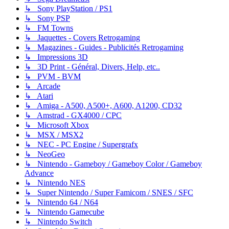
↳ Sony PlayStation / PS1
↳ Sony PSP
↳ FM Towns
↳ Jaquettes - Covers Retrogaming
↳ Magazines - Guides - Publicités Retrogaming
↳ Impressions 3D
↳ 3D Print - Général, Divers, Help, etc..
↳ PVM - BVM
↳ Arcade
↳ Atari
↳ Amiga - A500, A500+, A600, A1200, CD32
↳ Amstrad - GX4000 / CPC
↳ Microsoft Xbox
↳ MSX / MSX2
↳ NEC - PC Engine / Supergrafx
↳ NeoGeo
↳ Nintendo - Gameboy / Gameboy Color / Gameboy
Advance
↳ Nintendo NES
↳ Super Nintendo / Super Famicom / SNES / SFC
↳ Nintendo 64 / N64
↳ Nintendo Gamecube
↳ Nintendo Switch