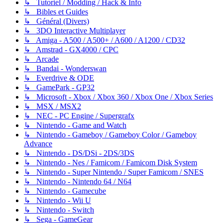
↳ Tutoriel / Modding / Hack & Info
↳ Bibles et Guides
↳ Général (Divers)
↳ 3DO Interactive Multiplayer
↳ Amiga - A500 / A500+ / A600 / A1200 / CD32
↳ Amstrad - GX4000 / CPC
↳ Arcade
↳ Bandai - Wonderswan
↳ Everdrive & ODE
↳ GamePark - GP32
↳ Microsoft - Xbox / Xbox 360 / Xbox One / Xbox Series
↳ MSX / MSX2
↳ NEC - PC Engine / Supergrafx
↳ Nintendo - Game and Watch
↳ Nintendo - Gameboy / Gameboy Color / Gameboy
Advance
↳ Nintendo - DS/DSi - 2DS/3DS
↳ Nintendo - Nes / Famicom / Famicom Disk System
↳ Nintendo - Super Nintendo / Super Famicom / SNES
↳ Nintendo - Nintendo 64 / N64
↳ Nintendo - Gamecube
↳ Nintendo - Wii U
↳ Nintendo - Switch
↳ Sega - GameGear