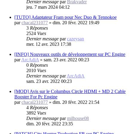
Dernier message
par
Brakvader
jeu. 7 mars 2024 04:12
[TUTO] Adaptateur Fram pour Nec Duo & Tennokoe
par
chacal231077
»
dim. 20 févr. 2022 19:49
3
Réponses
2524
Vues
Dernier message
par
cazeysan
mer. 12 avr. 2023 17:38
[INFO] Nouveaux outils de développement sur PC Engine
par
ArcAdiA
»
sam. 23 avr. 2022 00:23
0
Réponses
2010
Vues
Dernier message
par
ArcAdiA
sam. 23 avr. 2022 00:23
[MOD] Avis sur le Columbus Circle HDMI + MD 2 Cable
Booster For Pc Engine
par
chacal231077
»
dim. 20 févr. 2022 21:54
4
Réponses
3892
Vues
Dernier message
par
milhouse08
dim. 20 févr. 2022 23:35
[PATCH] City Hunter Traduction FR sur PC Engine