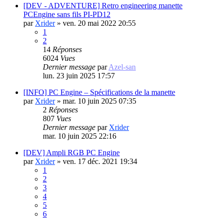
[DEV - ADVENTURE] Retro engineering manette
PCEngine sans fils PI-PD12
par
Xrider
»
ven. 20 mai 2022 20:55
1
2
14
Réponses
6024
Vues
Dernier message
par
Azel-san
lun. 23 juin 2025 17:57
[INFO] PC Engine – Spécifications de la manette
par
Xrider
»
mar. 10 juin 2025 07:35
2
Réponses
807
Vues
Dernier message
par
Xrider
mar. 10 juin 2025 22:16
[DEV] Ampli RGB PC Engine
par
Xrider
»
ven. 17 déc. 2021 19:34
1
2
3
4
5
6