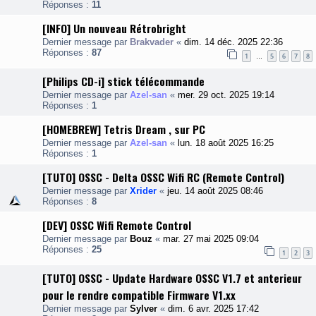
Réponses :
11
[INFO] Un nouveau Rétrobright
Dernier message par
Brakvader
«
dim. 14 déc. 2025 22:36
Réponses :
87
1
5
6
7
8
…
[Philips CD-i] stick télécommande
Dernier message par
Azel-san
«
mer. 29 oct. 2025 19:14
Réponses :
1
[HOMEBREW] Tetris Dream , sur PC
Dernier message par
Azel-san
«
lun. 18 août 2025 16:25
Réponses :
1
[TUTO] OSSC - Delta OSSC Wifi RC (Remote Control)
Dernier message par
Xrider
«
jeu. 14 août 2025 08:46
Réponses :
8
[DEV] OSSC Wifi Remote Control
Dernier message par
Bouz
«
mar. 27 mai 2025 09:04
Réponses :
25
1
2
3
[TUTO] OSSC - Update Hardware OSSC V1.7 et anterieur
pour le rendre compatible Firmware V1.xx
Dernier message par
Sylver
«
dim. 6 avr. 2025 17:42