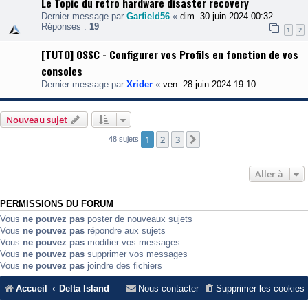
Le Topic du retro hardware disaster recovery
Dernier message par
Garfield56
«
dim. 30 juin 2024 00:32
Réponses :
19
1
2
[TUTO] OSSC - Configurer vos Profils en fonction de vos
consoles
Dernier message par
Xrider
«
ven. 28 juin 2024 19:10
Nouveau sujet
1
2
3
Suivante
48 sujets
Aller à
PERMISSIONS DU FORUM
Vous
ne pouvez pas
poster de nouveaux sujets
Vous
ne pouvez pas
répondre aux sujets
Vous
ne pouvez pas
modifier vos messages
Vous
ne pouvez pas
supprimer vos messages
Vous
ne pouvez pas
joindre des fichiers
Accueil
Delta Island
Nous contacter
Supprimer les cookies