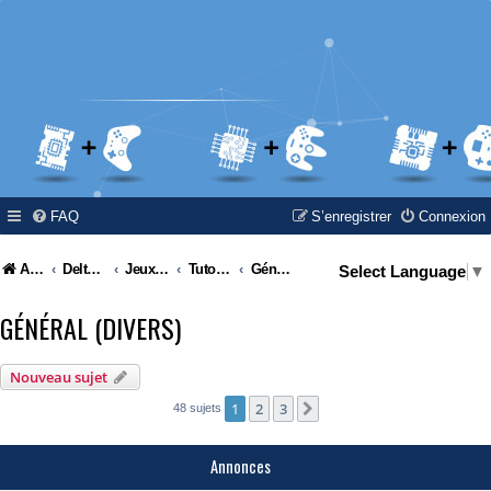
FAQ
S’enregistrer
Connexion
Accueil
Delta Island
Jeux Video
Tutoriel / Modding / Hack & Info
Général (Divers)
Select Language
▼
GÉNÉRAL (DIVERS)
Nouveau sujet
1
2
3
Suivante
48 sujets
Annonces