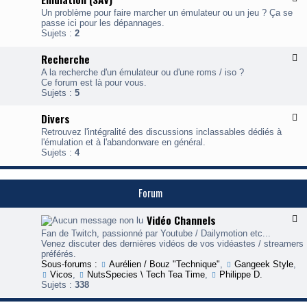
w
i
l
u
a
Un problème pour faire marcher un émulateur ou un jeu ? Ça se
n
u
l
r
passe ici pour les dépannages.
e
x
a
e
Sujets :
2
-
t
E
i
Recherche
F
o
l
u
n
A la recherche d'un émulateur ou d'une roms / iso ?
u
l
(
Ce forum est là pour vous.
x
a
A
Sujets :
5
-
t
c
R
i
t
Divers
F
e
o
u
l
c
n
Retrouvez l'intégralité des discussions inclassables dédiés à
a
u
h
(
l'émulation et à l'abandonware en général.
l
x
e
S
Sujets :
4
i
-
r
A
t
D
c
V
é
i
h
)
)
v
Forum
e
e
r
Vidéo Channels
F
s
l
Fan de Twitch, passionné par Youtube / Dailymotion etc...
u
Venez discuter des dernières vidéos de vos vidéastes / streamers
x
préférés.
-
Sous-forums :
Aurélien / Bouz "Technique"
,
Gangeek Style
,
V
Vicos
,
NutsSpecies \ Tech Tea Time
,
Philippe D.
i
Sujets :
338
d
é