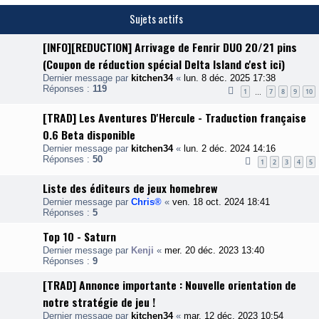
o
C
Sujets actifs
h
a
[INFO][REDUCTION] Arrivage de Fenrir DUO 20/21 pins
n
n
(Coupon de réduction spécial Delta Island c'est ici)
e
Dernier message par
kitchen34
«
lun. 8 déc. 2025 17:38
l
Réponses :
119
s
1
7
8
9
10
…
[TRAD] Les Aventures D'Hercule - Traduction française
0.6 Beta disponible
Dernier message par
kitchen34
«
lun. 2 déc. 2024 14:16
Réponses :
50
1
2
3
4
5
Liste des éditeurs de jeux homebrew
Dernier message par
Chris®
«
ven. 18 oct. 2024 18:41
Réponses :
5
Top 10 - Saturn
Dernier message par
Kenji
«
mer. 20 déc. 2023 13:40
Réponses :
9
[TRAD] Annonce importante : Nouvelle orientation de
notre stratégie de jeu !
Dernier message par
kitchen34
«
mar. 12 déc. 2023 10:54