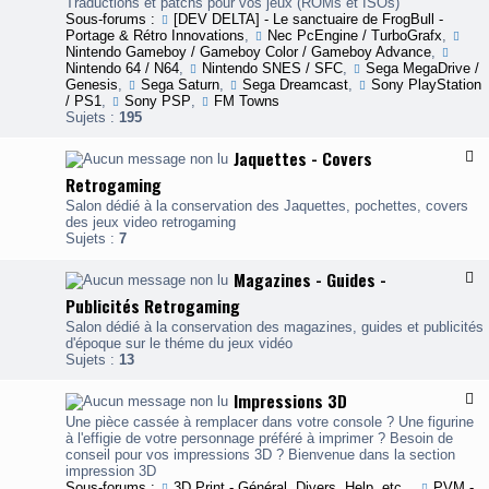
x
Traductions et patchs pour vos jeux (ROMs et ISOs)
I
-
Sous-forums :
[DEV DELTA] - Le sanctuaire de FrogBull -
n
T
Portage & Rétro Innovations
,
Nec PcEngine / TurboGrafx
,
f
r
Nintendo Gameboy / Gameboy Color / Gameboy Advance
,
o
a
Nintendo 64 / N64
,
Nintendo SNES / SFC
,
Sega MegaDrive /
d
Genesis
,
Sega Saturn
,
Sega Dreamcast
,
Sony PlayStation
u
/ PS1
,
Sony PSP
,
FM Towns
c
Sujets :
195
t
i
Jaquettes - Covers
F
o
l
Retrogaming
n
u
s
x
Salon dédié à la conservation des Jaquettes, pochettes, covers
d
-
des jeux video retrogaming
e
J
Sujets :
7
j
a
e
q
Magazines - Guides -
F
u
u
l
x
Publicités Retrogaming
e
u
v
t
x
Salon dédié à la conservation des magazines, guides et publicités
i
t
-
d'époque sur le théme du jeux vidéo
d
e
Sujets :
13
é
s
a
o
-
g
s
Impressions 3D
F
C
a
/
l
o
Une pièce cassée à remplacer dans votre console ? Une figurine
z
V
u
v
à l'effigie de votre personnage préféré à imprimer ? Besoin de
i
i
x
e
conseil pour vos impressions 3D ? Bienvenue dans la section
n
d
-
r
impression 3D
e
e
I
s
Sous-forums :
3D Print - Général, Divers, Help, etc..
,
PVM -