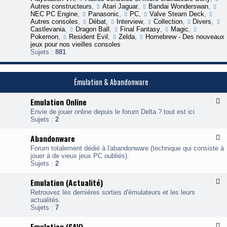
o
r
Autres constructeurs
,
Atari Jaguar
,
Bandai Wonderswan
,
d
o
NEC PC Engine
,
Panasonic
,
PC
,
Valve Steam Deck
,
d
g
Autres consoles
,
Débat
,
Interview
,
Collection
,
Divers
,
i
a
Castlevania
,
Dragon Ball
,
Final Fantasy
,
Magic
,
n
Pokemon
,
Resident Evil
,
Zelda
,
Homebrew - Des nouveaux
g
i
jeux pour nos vieilles consoles
s
n
Sujets :
881
g
Émulation & Abandonware
Emulation Online
F
l
Envie de jouer online depuis le forum Delta ? tout est ici
u
Sujets :
2
x
-
Abandonware
F
E
l
Forum totalement dédié à l'abandonware (technique qui consiste à
u
u
jouer à de vieux jeux PC oubliés).
x
l
Sujets :
2
-
a
A
t
Emulation (Actualité)
F
b
i
l
a
o
Retrouvez les dernières sorties d'émulateurs et les leurs
u
n
n
actualités.
x
d
Sujets :
7
-
o
n
E
n
l
Emulation (SAV)
F