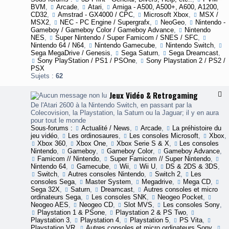
s
o
R
BVM
,
Arcade
,
Atari
,
Amiga - A500, A500+, A600, A1200,
-
g
p
e
CD32
,
Amstrad - GX4000 / CPC
,
Microsoft Xbox
,
MSX /
a
r
t
MSX2
,
NEC - PC Engine / Supergrafx
,
NeoGeo
,
Nintendo -
u
e
r
Gameboy / Gameboy Color / Gameboy Advance
,
Nintendo
i
e
s
o
NES
,
Super Nintendo / Super Famicom / SNES / SFC
,
d
s
s
g
Nintendo 64 / N64
,
Nintendo Gamecube
,
Nintendo Switch
,
e
t
i
a
Sega MegaDrive / Genesis
,
Sega Saturn
,
Sega Dreamcast
,
s
r
o
Sony PlayStation / PS1 / PSOne
,
Sony Playstation 2 / PS2 /
-
a
n
i
PSX
P
n
s
n
Sujets :
62
u
s
3
g
b
l
D
l
Jeux Vidéo & Retrogaming
a
F
i
t
l
De l'Atari 2600 à la Nintendo Switch, en passant par la
c
i
u
Colecovision, la Playstation, la Saturn ou la Jaguar; il y en aura
i
o
x
pour tout le monde
t
n
-
Sous-forums :
Actualité / News
,
Arcade
,
La préhistoire du
é
s
J
jeu vidéo
,
Les ordinosaures
,
Les consoles Microsoft
,
Xbox
,
s
/
e
Xbox 360
,
Xbox One
,
Xbox Serie S & X
,
Les consoles
R
V
u
Nintendo
,
Gameboy
,
Gameboy Color
,
Gameboy Advance
,
e
i
x
Famicom // Nintendo
,
Super Famicom // Super Nintendo
,
t
d
V
Nintendo 64
,
Gamecube
,
Wii
,
Wii U
,
DS & 2DS & 3DS
,
r
e
i
Switch
,
Autres consoles Nintendo
,
Switch 2
,
Les
o
o
d
consoles Sega
,
Master System
,
Megadrive
,
Mega CD
,
g
g
é
Sega 32X
,
Saturn
,
Dreamcast
,
Autres consoles et micro
a
a
o
ordinateurs Sega
,
Les consoles SNK
,
Neogeo Pocket
,
&
Neogeo AES
,
Neogeo CD
,
Slot MVS
,
Les consoles Sony
,
i
e
R
Playstation 1 & PSone
,
Playstation 2 & PS Two
,
n
s
e
Playstation 3
,
Playstation 4
,
Playstation 5
,
PS Vita
,
g
t
Playstation VR
,
Autres consoles et micro ordinateurs Sony
,