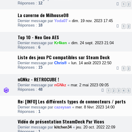
Réponses :
12
1
2
La caverne de Milhouse08
Dernier message par
Yoda07
«
dim. 19 nov. 2023 17:45
Réponses :
18
1
2
Top 10 - Neo Geo AES
Dernier message par
Kr4ken
«
dim. 24 sept. 2023 21:04
Réponses :
6
Liste des jeux PC compatibles sur Steam Deck
Dernier message par
Chris®
«
lun. 14 août 2023 22:50
Réponses :
15
1
2
nGNkz - RETROCUBE !
Dernier message par
nGNkz
«
mar. 2 mai 2023 09:05
Réponses :
48
1
2
3
4
5
Re: [INFO] Les différents types de connecteurs / ports
Dernier message par
cazeysan
«
mer. 8 févr. 2023 14:00
Réponses :
1
Vidéo de présentation SteamDeck Par Vicos
Dernier message par
kitchen34
«
jeu. 20 oct. 2022 22:09
Réponses :
1