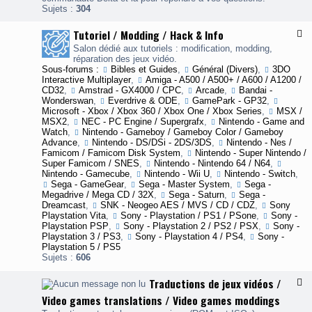
x
Sujets :
304
-
S
Tutoriel / Modding / Hack & Info
F
A
l
V
Salon dédié aux tutoriels : modification, modding,
u
/
réparation des jeux vidéo.
x
/
Sous-forums :
Bibles et Guides
,
Général (Divers)
,
3DO
-
H
Interactive Multiplayer
,
Amiga - A500 / A500+ / A600 / A1200 /
T
e
CD32
,
Amstrad - GX4000 / CPC
,
Arcade
,
Bandai -
u
l
Wonderswan
,
Everdrive & ODE
,
GamePark - GP32
,
t
p
Microsoft - Xbox / Xbox 360 / Xbox One / Xbox Series
,
MSX /
o
MSX2
,
NEC - PC Engine / Supergrafx
,
Nintendo - Game and
r
e
Watch
,
Nintendo - Gameboy / Gameboy Color / Gameboy
i
Advance
,
Nintendo - DS/DSi - 2DS/3DS
,
Nintendo - Nes /
e
Famicom / Famicom Disk System
,
Nintendo - Super Nintendo /
l
Super Famicom / SNES
,
Nintendo - Nintendo 64 / N64
,
/
Nintendo - Gamecube
,
Nintendo - Wii U
,
Nintendo - Switch
,
Sega - GameGear
,
Sega - Master System
,
Sega -
o
Megadrive / Mega CD / 32X
,
Sega - Saturn
,
Sega -
d
Dreamcast
,
SNK - Neogeo AES / MVS / CD / CDZ
,
Sony
d
Playstation Vita
,
Sony - Playstation / PS1 / PSone
,
Sony -
i
Playstation PSP
,
Sony - Playstation 2 / PS2 / PSX
,
Sony -
n
Playstation 3 / PS3
,
Sony - Playstation 4 / PS4
,
Sony -
g
Playstation 5 / PS5
/
Sujets :
606
H
a
Traductions de jeux vidéos /
F
c
l
k
Video games translations / Video games moddings
u
&