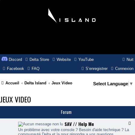
Discord
Delta Store
Website
YouTube
Nuit
Facebook
FAQ
S’enregistrer
Connexion
Accueil
Delta Island
Jeux Video
Select Language
▼
JEUX VIDEO
Forum
SAV // Help Me
F
l
Un problème avec votre console ? Besoin d'aide technique ? La
u
communauté Delta et la pour répondre a vos questions.