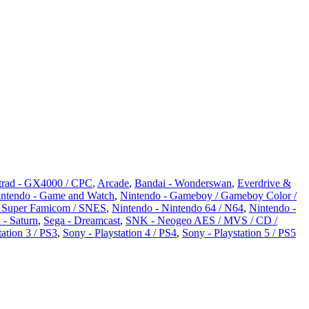
rad - GX4000 / CPC
,
Arcade
,
Bandai - Wonderswan
,
Everdrive &
ntendo - Game and Watch
,
Nintendo - Gameboy / Gameboy Color /
/ Super Famicom / SNES
,
Nintendo - Nintendo 64 / N64
,
Nintendo -
 - Saturn
,
Sega - Dreamcast
,
SNK - Neogeo AES / MVS / CD /
tation 3 / PS3
,
Sony - Playstation 4 / PS4
,
Sony - Playstation 5 / PS5