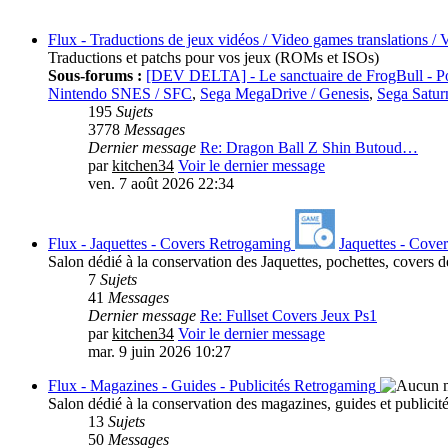
Flux - Traductions de jeux vidéos / Video games translations 
Traductions et patchs pour vos jeux (ROMs et ISOs)
Sous-forums :
[DEV DELTA] - Le sanctuaire de FrogBull - Po
Nintendo SNES / SFC
,
Sega MegaDrive / Genesis
,
Sega Satur
195
Sujets
3778
Messages
Dernier message
Re: Dragon Ball Z Shin Butoud…
par
kitchen34
Voir le dernier message
ven. 7 août 2026 22:34
Flux - Jaquettes - Covers Retrogaming
Jaquettes - Cove
Salon dédié à la conservation des Jaquettes, pochettes, covers 
7
Sujets
41
Messages
Dernier message
Re: Fullset Covers Jeux Ps1
par
kitchen34
Voir le dernier message
mar. 9 juin 2026 10:27
Flux - Magazines - Guides - Publicités Retrogaming
Salon dédié à la conservation des magazines, guides et publicit
13
Sujets
50
Messages