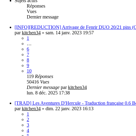
Sujets actifs
Réponses
Vues
Dernier message
[INFO][REDUCTION] Arrivage de Fenrir DUO 20/21 pins (Coupo
par
kitchen34
»
sam. 14 janv. 2023 19:57
1
…
6
7
8
9
10
119
Réponses
50416
Vues
Dernier message
par
kitchen34
lun. 8 déc. 2025 17:38
[TRAD] Les Aventures D'Hercule - Traduction française 0.6 Be
par
kitchen34
»
dim. 22 janv. 2023 16:13
1
2
3
4
5