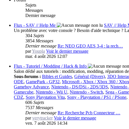
Sujets
Messages
Dernier message
Flux - SAV // Help Me
SAV // Help
Un problème avec votre console ? Besoin d'aide technique ? La
304
Sujets
3854
Messages
Dernier message
Re: NEO GEO AES 3-4 : la rech…
par
Youpla
Voir le dernier message
mar. 4 août 2026 12:07
Flux - Tutoriel / Modding / Hack & Info
Salon dédié aux tutoriels : modification, modding, réparation de
Sous-forums :
Bibles et Guides
,
Général (Divers)
,
3DO Interac
ODE
,
GamePark - GP32
,
Microsoft - Xbox / Xbox 360 / Xbox
Gameboy Advance
,
Nintendo - DS/DSi - 2DS/3DS
,
Nintendo 
Gamecube
,
Nintendo - Wii U
,
Nintendo - Switch
,
Sega - Gam
CDZ
,
Sony Playstation Vita
,
Sony - Playstation / PS1 / PSone
,
606
Sujets
7537
Messages
Dernier message
Re: Recherche Pcb Connecteur …
par
verytracker
Voir le dernier message
ven. 7 août 2026 14:34