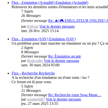
Flux - Emulation (Actualité)
Emulation (Actualité)
Retrouvez les dernières sorties d'émulateurs et les leurs actualité
7
Sujets
26
Messages
Dernier message
Re: 🔥[🎮 EMULATEUR ONLINE] 
par
Killvan
Voir le dernier message
mer. 26 févr. 2025 15:14
Flux - Emulation (SAV)
Emulation (SAV)
Un problème pour faire marcher un émulateur ou un jeu ? Ça se
2
Sujets
8
Messages
Dernier message
Re: Émulation arcade
par
Brakvader
Voir le dernier message
sam. 30 mars 2024 05:00
Flux - Recherche
Recherche
A la recherche d'un émulateur ou d'une roms / iso ?
Ce forum est là pour vous.
5
Sujets
21
Messages
Dernier message
Re: Recherche roms Sega Maste…
par
wismerhill7
Voir le dernier message
jeu. 27 mars 2025 13:55