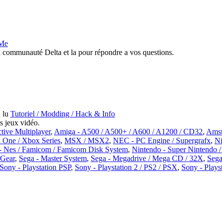
 Me
 communauté Delta et la pour répondre a vos questions.
Tutoriel / Modding / Hack & Info
s jeux vidéo.
tive Multiplayer
,
Amiga - A500 / A500+ / A600 / A1200 / CD32
,
Amst
 One / Xbox Series
,
MSX / MSX2
,
NEC - PC Engine / Supergrafx
,
Ni
- Nes / Famicom / Famicom Disk System
,
Nintendo - Super Nintendo 
eGear
,
Sega - Master System
,
Sega - Megadrive / Mega CD / 32X
,
Sega
Sony - Playstation PSP
,
Sony - Playstation 2 / PS2 / PSX
,
Sony - Plays