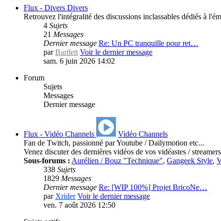
Flux - Divers
Divers
Retrouvez l'intégralité des discussions inclassables dédiés à l'é
4
Sujets
21
Messages
Dernier message
Re: Un PC tranquille pour ret…
par
Bartlett
Voir le dernier message
sam. 6 juin 2026 14:02
Forum
Sujets
Messages
Dernier message
Flux - Vidéo Channels
Vidéo Channels
Fan de Twitch, passionné par Youtube / Dailymotion etc...
Venez discuter des dernières vidéos de vos vidéastes / streamers
Sous-forums :
Aurélien / Bouz "Technique"
,
Gangeek Style
,
V
338
Sujets
1829
Messages
Dernier message
Re: [WIP 100%] Projet BricoNe…
par
Xrider
Voir le dernier message
ven. 7 août 2026 12:50