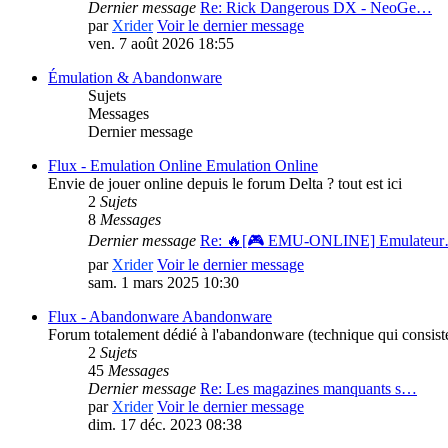
Dernier message
Re: Rick Dangerous DX - NeoGe…
par
Xrider
Voir le dernier message
ven. 7 août 2026 18:55
Émulation & Abandonware
Sujets
Messages
Dernier message
Flux - Emulation Online
Emulation Online
Envie de jouer online depuis le forum Delta ? tout est ici
2
Sujets
8
Messages
Dernier message
Re: 🔥[🎮 EMU-ONLINE] Emulateu
par
Xrider
Voir le dernier message
sam. 1 mars 2025 10:30
Flux - Abandonware
Abandonware
Forum totalement dédié à l'abandonware (technique qui consiste
2
Sujets
45
Messages
Dernier message
Re: Les magazines manquants s…
par
Xrider
Voir le dernier message
dim. 17 déc. 2023 08:38