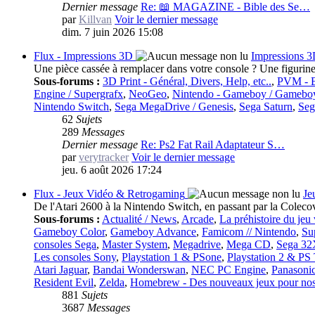
Dernier message
Re: 📖 MAGAZINE - Bible des Se…
par
Killvan
Voir le dernier message
dim. 7 juin 2026 15:08
Flux - Impressions 3D
Impressions 
Une pièce cassée à remplacer dans votre console ? Une figurine
Sous-forums :
3D Print - Général, Divers, Help, etc..
,
PVM -
Engine / Supergrafx
,
NeoGeo
,
Nintendo - Gameboy / Gamebo
Nintendo Switch
,
Sega MegaDrive / Genesis
,
Sega Saturn
,
Seg
62
Sujets
289
Messages
Dernier message
Re: Ps2 Fat Rail Adaptateur S…
par
verytracker
Voir le dernier message
jeu. 6 août 2026 17:24
Flux - Jeux Vidéo & Retrogaming
Je
De l'Atari 2600 à la Nintendo Switch, en passant par la Colecovi
Sous-forums :
Actualité / News
,
Arcade
,
La préhistoire du jeu
Gameboy Color
,
Gameboy Advance
,
Famicom // Nintendo
,
Su
consoles Sega
,
Master System
,
Megadrive
,
Mega CD
,
Sega 3
Les consoles Sony
,
Playstation 1 & PSone
,
Playstation 2 & PS
Atari Jaguar
,
Bandai Wonderswan
,
NEC PC Engine
,
Panasoni
Resident Evil
,
Zelda
,
Homebrew - Des nouveaux jeux pour nos 
881
Sujets
3687
Messages