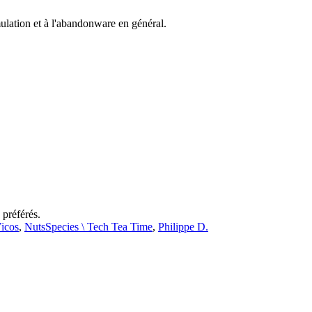
mulation et à l'abandonware en général.
 préférés.
icos
,
NutsSpecies \ Tech Tea Time
,
Philippe D.