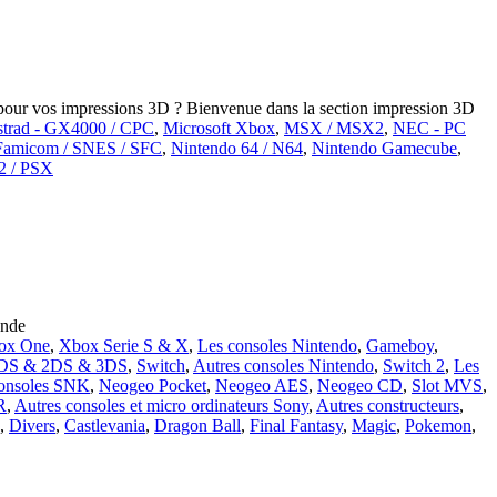
l pour vos impressions 3D ? Bienvenue dans la section impression 3D
trad - GX4000 / CPC
,
Microsoft Xbox
,
MSX / MSX2
,
NEC - PC
 Famicom / SNES / SFC
,
Nintendo 64 / N64
,
Nintendo Gamecube
,
S2 / PSX
onde
ox One
,
Xbox Serie S & X
,
Les consoles Nintendo
,
Gameboy
,
DS & 2DS & 3DS
,
Switch
,
Autres consoles Nintendo
,
Switch 2
,
Les
onsoles SNK
,
Neogeo Pocket
,
Neogeo AES
,
Neogeo CD
,
Slot MVS
,
R
,
Autres consoles et micro ordinateurs Sony
,
Autres constructeurs
,
,
Divers
,
Castlevania
,
Dragon Ball
,
Final Fantasy
,
Magic
,
Pokemon
,