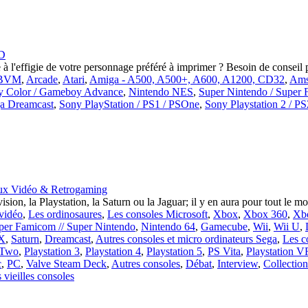
3D
 à l'effigie de votre personnage préféré à imprimer ? Besoin de consei
 BVM
,
Arcade
,
Atari
,
Amiga - A500, A500+, A600, A1200, CD32
,
Ams
y Color / Gameboy Advance
,
Nintendo NES
,
Super Nintendo / Super
a Dreamcast
,
Sony PlayStation / PS1 / PSOne
,
Sony Playstation 2 / P
ux Vidéo & Retrogaming
sion, la Playstation, la Saturn ou la Jaguar; il y en aura pour tout le m
 vidéo
,
Les ordinosaures
,
Les consoles Microsoft
,
Xbox
,
Xbox 360
,
Xb
per Famicom // Super Nintendo
,
Nintendo 64
,
Gamecube
,
Wii
,
Wii U
,
2X
,
Saturn
,
Dreamcast
,
Autres consoles et micro ordinateurs Sega
,
Les c
 Two
,
Playstation 3
,
Playstation 4
,
Playstation 5
,
PS Vita
,
Playstation V
c
,
PC
,
Valve Steam Deck
,
Autres consoles
,
Débat
,
Interview
,
Collection
vieilles consoles