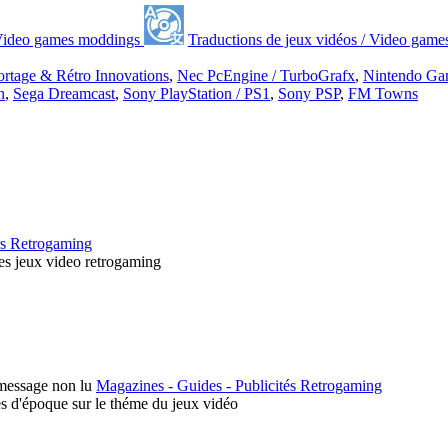
/ Video games moddings
Traductions de jeux vidéos / Video game
rtage & Rétro Innovations
,
Nec PcEngine / TurboGrafx
,
Nintendo Ga
n
,
Sega Dreamcast
,
Sony PlayStation / PS1
,
Sony PSP
,
FM Towns
rs Retrogaming
des jeux video retrogaming
Magazines - Guides - Publicités Retrogaming
és d'époque sur le théme du jeux vidéo