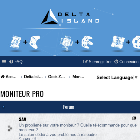
FAQ
S’enregistrer
Connexion
Accueil
Delta Island
Geek Zone
Moniteur Pro
Select Language
▼
MONITEUR PRO
Forum
SAV
F
l
Un problème sur votre moniteur ? Quelle télécommande pour quel
u
moniteur ?
x
Le salon dédié à vos problèmes à résoudre.
-
Sujets :
2