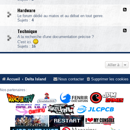
S
A
Hardware
F
V
l
Le forum dédié au matos et au débat en tout genre.
u
Sujets :
4
x
-
Technique
F
H
l
a
A la recherche d'une documentation précise ?
u
r
C'est ici.
x
d
Sujets :
16
-
w
T
a
e
r
c
e
Aller à
h
n
i
q
Accueil
Delta Island
Nous contacter
Supprimer les cookies
u
e
Nos partenaires :