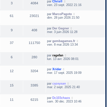
D
par
Chris®
R
V
3
4084
e
ven. 23 sept. 2022 21:16
r
é
u
n
D
par
MarcoPagoto
R
V
i
61
23021
e
p
e
dim. 28 juin 2026 21:50
e
r
r
é
u
n
o
s
m
i
D
par
Der Gegner
e
R
V
9
408
p
e
e
e
mer. 3 juin 2026 11:28
n
s
r
r
s
é
u
o
s
m
n
s
a
D
par
gembagames.fr
e
R
V
i
37
111750
g
e
p
e
ven. 8 mai 2026 13:34
n
s
e
e
e
r
s
r
é
u
n
o
s
s
a
m
s
i
D
par
ragefan
g
e
R
V
6
280
p
e
e
e
lun. 13 avr. 2026 08:01
n
e
e
s
r
r
s
é
u
o
s
m
n
s
s
a
D
par
Xrider
e
i
R
V
12
3204
g
p
e
n
e
mer. 17 sept. 2025 19:09
s
e
e
e
r
s
r
é
u
o
s
s
n
a
m
s
i
D
par
cazeysan
g
e
R
V
15
3385
p
e
n
e
e
e
mar. 2 sept. 2025 21:40
e
s
r
r
s
é
u
o
s
s
m
n
s
a
e
i
D
par
Dc103chaos
g
R
V
11
6215
p
e
n
e
s
e
e
sam. 30 déc. 2023 10:46
e
s
r
r
é
u