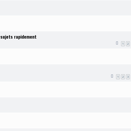
 sujets rapidement
1
2
1
2
3