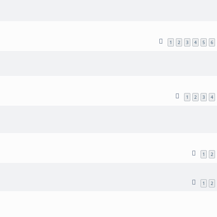
1
2
3
4
5
6
1
2
3
4
1
2
1
2