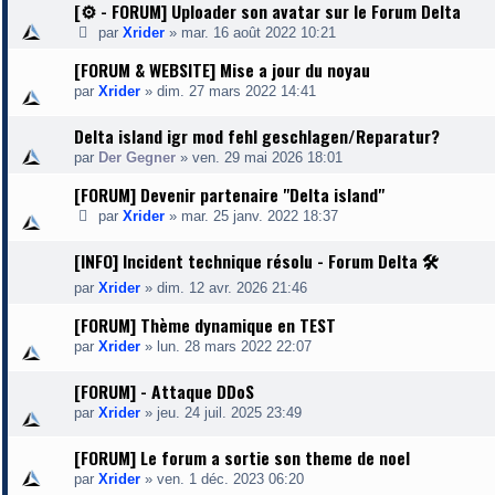
[⚙️ - FORUM] Uploader son avatar sur le Forum Delta
par
Xrider
»
mar. 16 août 2022 10:21
[FORUM & WEBSITE] Mise a jour du noyau
par
Xrider
»
dim. 27 mars 2022 14:41
Delta island igr mod fehl geschlagen/Reparatur?
par
Der Gegner
»
ven. 29 mai 2026 18:01
[FORUM] Devenir partenaire "Delta island"
par
Xrider
»
mar. 25 janv. 2022 18:37
[INFO] Incident technique résolu - Forum Delta 🛠️
par
Xrider
»
dim. 12 avr. 2026 21:46
[FORUM] Thème dynamique en TEST
par
Xrider
»
lun. 28 mars 2022 22:07
[FORUM] - Attaque DDoS
par
Xrider
»
jeu. 24 juil. 2025 23:49
[FORUM] Le forum a sortie son theme de noel
par
Xrider
»
ven. 1 déc. 2023 06:20