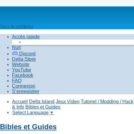
Vers le contenu
Accès rapide
Nuit
Discord
Delta Store
Website
YouTube
Facebook
FAQ
Connexion
S’enregistrer
Accueil
Delta Island
Jeux Video
Tutoriel / Modding / Hack
& Info
Bibles et Guides
Select Language
▼
Bibles et Guides