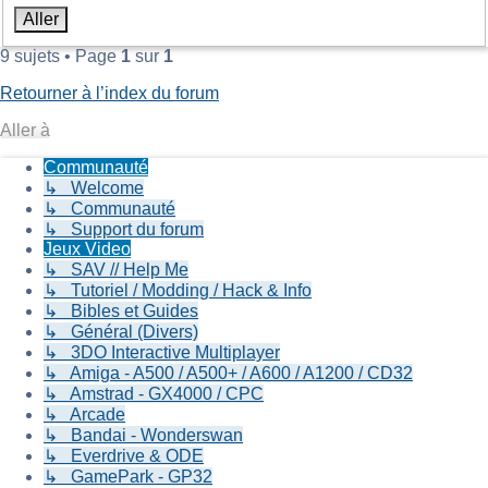
9 sujets • Page
1
sur
1
Retourner à l’index du forum
Aller à
Communauté
↳ Welcome
↳ Communauté
↳ Support du forum
Jeux Video
↳ SAV // Help Me
↳ Tutoriel / Modding / Hack & Info
↳ Bibles et Guides
↳ Général (Divers)
↳ 3DO Interactive Multiplayer
↳ Amiga - A500 / A500+ / A600 / A1200 / CD32
↳ Amstrad - GX4000 / CPC
↳ Arcade
↳ Bandai - Wonderswan
↳ Everdrive & ODE
↳ GamePark - GP32