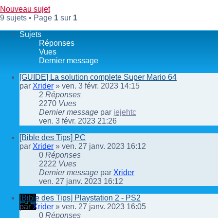
Nouveau sujet
9 sujets • Page
1
sur
1
Sujets
Réponses
Vues
Dernier message
[GUIDE] La solution complete Super Mario 64
par
Xrider
»
ven. 3 févr. 2023 14:15
2
Réponses
2270
Vues
Dernier message
par
jejehtc
ven. 3 févr. 2023 21:26
[Bible des Tips] PC
par
Xrider
»
ven. 27 janv. 2023 16:12
0
Réponses
2222
Vues
Dernier message
par
Xrider
ven. 27 janv. 2023 16:12
[Bible des Tips] Playstation 2 - PS2
par
Xrider
»
ven. 27 janv. 2023 16:05
0
Réponses