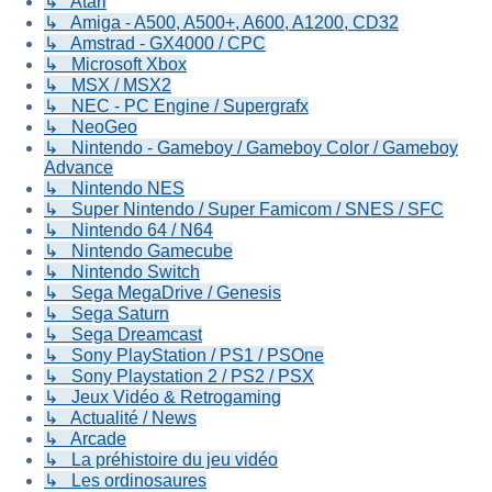
↳ Atari
↳ Amiga - A500, A500+, A600, A1200, CD32
↳ Amstrad - GX4000 / CPC
↳ Microsoft Xbox
↳ MSX / MSX2
↳ NEC - PC Engine / Supergrafx
↳ NeoGeo
↳ Nintendo - Gameboy / Gameboy Color / Gameboy
Advance
↳ Nintendo NES
↳ Super Nintendo / Super Famicom / SNES / SFC
↳ Nintendo 64 / N64
↳ Nintendo Gamecube
↳ Nintendo Switch
↳ Sega MegaDrive / Genesis
↳ Sega Saturn
↳ Sega Dreamcast
↳ Sony PlayStation / PS1 / PSOne
↳ Sony Playstation 2 / PS2 / PSX
↳ Jeux Vidéo & Retrogaming
↳ Actualité / News
↳ Arcade
↳ La préhistoire du jeu vidéo
↳ Les ordinosaures