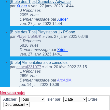
[Bible des Tips] Gameboy Advance
par
Xrider
»
ven. 27 janv. 2023 14:44
0
Réponses
2095
Vues
Dernier message
par
Xrider
ven. 27 janv. 2023 14:44
[Bible des Tips] Playstation 1 / PSone
par
PlayerUpGUK
»
ven. 27 janv. 2023 08:48
1
Réponses
5816
Vues
Dernier message
par
Xrider
ven. 27 janv. 2023 14:41
[Bible] Alimentations de consoles
par
chacal231077
»
dim. 20 févr. 2022 23:15
1
Réponses
2696
Vues
Dernier message
par
ArcAdiA
jeu. 14 juil. 2022 10:09
Nouveau sujet
Afficher :
Trier par :
Ordre :