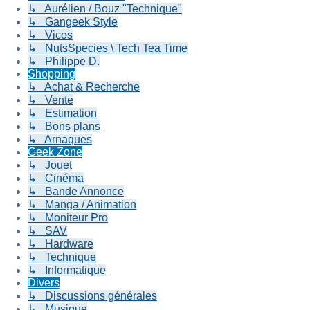
↳ Aurélien / Bouz "Technique"
↳ Gangeek Style
↳ Vicos
↳ NutsSpecies \ Tech Tea Time
↳ Philippe D.
Shopping
↳ Achat & Recherche
↳ Vente
↳ Estimation
↳ Bons plans
↳ Arnaques
Geek Zone
↳ Jouet
↳ Cinéma
↳ Bande Annonce
↳ Manga / Animation
↳ Moniteur Pro
↳ SAV
↳ Hardware
↳ Technique
↳ Informatique
Divers
↳ Discussions générales
↳ Musique