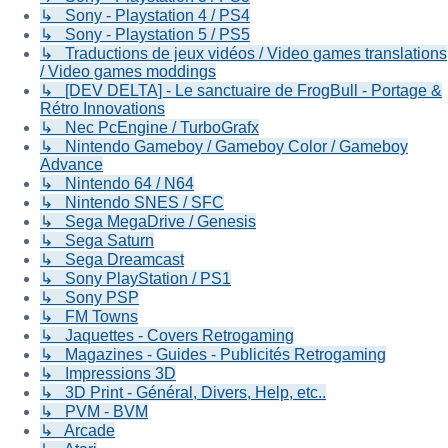
↳ Sony - Playstation 4 / PS4
↳ Sony - Playstation 5 / PS5
↳ Traductions de jeux vidéos / Video games translations
/ Video games moddings
↳ [DEV DELTA] - Le sanctuaire de FrogBull - Portage &
Rétro Innovations
↳ Nec PcEngine / TurboGrafx
↳ Nintendo Gameboy / Gameboy Color / Gameboy
Advance
↳ Nintendo 64 / N64
↳ Nintendo SNES / SFC
↳ Sega MegaDrive / Genesis
↳ Sega Saturn
↳ Sega Dreamcast
↳ Sony PlayStation / PS1
↳ Sony PSP
↳ FM Towns
↳ Jaquettes - Covers Retrogaming
↳ Magazines - Guides - Publicités Retrogaming
↳ Impressions 3D
↳ 3D Print - Général, Divers, Help, etc..
↳ PVM - BVM
↳ Arcade