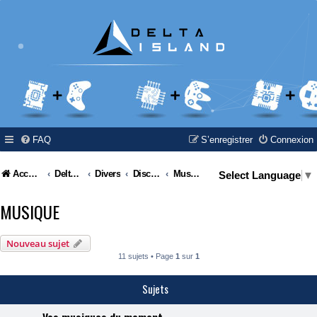
FAQ
S’enregistrer
Connexion
Accueil
Delta Island
Divers
Discussions générales
Musique
Select Language
▼
MUSIQUE
Nouveau sujet
11 sujets • Page
1
sur
1
Sujets