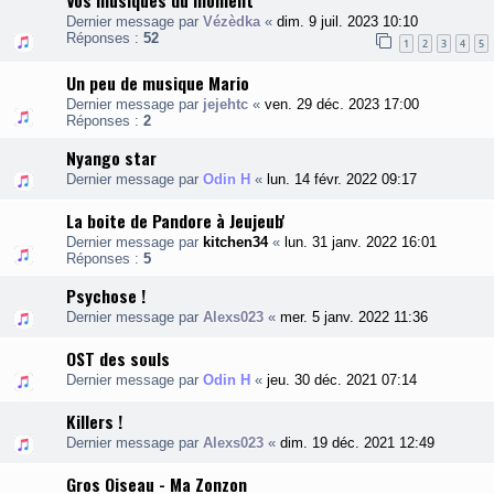
Vos musiques du moment
Dernier message par
Vézèdka
«
dim. 9 juil. 2023 10:10
Réponses :
52
1
2
3
4
5
Un peu de musique Mario
Dernier message par
jejehtc
«
ven. 29 déc. 2023 17:00
Réponses :
2
Nyango star
Dernier message par
Odin H
«
lun. 14 févr. 2022 09:17
La boite de Pandore à Jeujeub'
Dernier message par
kitchen34
«
lun. 31 janv. 2022 16:01
Réponses :
5
Psychose !
Dernier message par
Alexs023
«
mer. 5 janv. 2022 11:36
OST des souls
Dernier message par
Odin H
«
jeu. 30 déc. 2021 07:14
Killers !
Dernier message par
Alexs023
«
dim. 19 déc. 2021 12:49
Gros Oiseau - Ma Zonzon