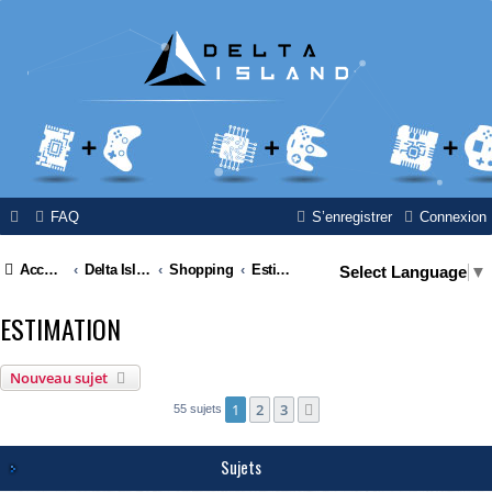
FAQ
S’enregistrer
Connexion
Accueil
Delta Island
Shopping
Estimation
Select Language
▼
ESTIMATION
Nouveau sujet
1
2
3
Suivante
55 sujets
Sujets