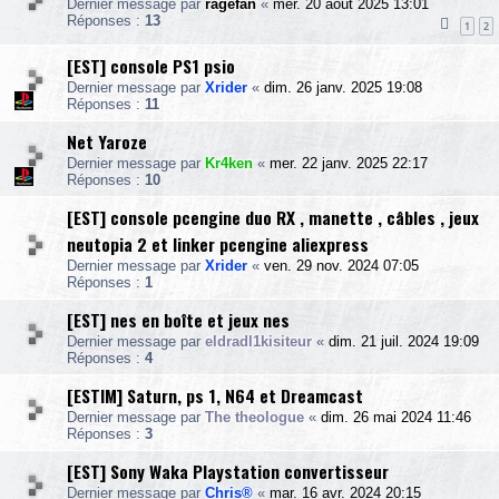
Dernier message par
ragefan
«
mer. 20 août 2025 13:01
Réponses :
13
1
2
[EST] console PS1 psio
Dernier message par
Xrider
«
dim. 26 janv. 2025 19:08
Réponses :
11
Net Yaroze
Dernier message par
Kr4ken
«
mer. 22 janv. 2025 22:17
Réponses :
10
[EST] console pcengine duo RX , manette , câbles , jeux
neutopia 2 et linker pcengine aliexpress
Dernier message par
Xrider
«
ven. 29 nov. 2024 07:05
Réponses :
1
[EST] nes en boîte et jeux nes
Dernier message par
eldradl1kisiteur
«
dim. 21 juil. 2024 19:09
Réponses :
4
[ESTIM] Saturn, ps 1, N64 et Dreamcast
Dernier message par
The theologue
«
dim. 26 mai 2024 11:46
Réponses :
3
[EST] Sony Waka Playstation convertisseur
Dernier message par
Chris®
«
mar. 16 avr. 2024 20:15