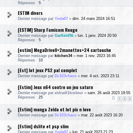
Réponses :
5
ESTIM divers
Dernier message par
Yoda07
«
dim. 24 mars 2024 16:51
[ESTIM] Sharp Famicom Rouge
Dernier message par
Garfield56
«
lun. 1 janv. 2024 20:50
Réponses :
5
[estim] MegaDriveII+2manettes+24 cartouche
Dernier message par
kitchen34
«
mer. 1 nov. 2023 16:45
Réponses :
10
[Est] lot jeux PS2 pal complet
Dernier message par
Dc103chaos
«
mer. 4 oct. 2023 23:11
[Estim] Jeux n64 contre un jeu saturn
Dernier message par
eldradl1kisiteur
«
sam. 26 août 2023 19:55
Réponses :
25
1
2
3
[Estim] manga Zelda et lot pix n love
Dernier message par
Dc103chaos
«
mar. 22 août 2023 16:20
[Estim] dslite et psp slim
Dernier message par
Yoda07
«
lun. 21 août 2023 21:23