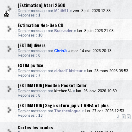
[Estimation] Atari 2600
Dernier message par
M4tth91
«
ven. 3 juil. 2026 12:33
Réponses :
1
Estimation Neo-Geo CD
Dernier message par
Brakvader
«
lun. 8 juin 2026 21:03
Réponses :
10
[ESTIM] divers
Dernier message par
Chris®
«
mar. 14 avr. 2026 20:13
Réponses :
8
ESTIM pc fixe
Dernier message par
eldradl1kisiteur
«
lun. 23 mars 2026 08:53
Réponses :
7
[ESTIMATION] NeoGeo Pocket Color
Dernier message par
kitchen34
«
lun. 26 janv. 2026 10:59
Réponses :
8
[ESTIMATION] Sega saturn jap v.1 RHEA et plus
Dernier message par
The theologue
«
lun. 27 oct. 2025 12:53
Réponses :
13
1
2
Cartes les crados