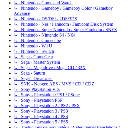
↳ Nintendo - Game and Watch
↳ Nintendo - Gameboy / Gameboy Color / Gameboy
Advance
↳ Nintendo - DS/DSi - 2DS/3DS
↳ Nintendo - Nes / Famicom / Famicom Disk System
↳ Nintendo - Super Nintendo / Super Famicom / SNES
↳ Nintendo - Nintendo 64 / N64
↳ Nintendo - Gamecube
↳ Nintendo - Wii U
↳ Nintendo - Switch
↳ Sega - GameGear
↳ Sega - Master System
↳ Sega - Megadrive / Mega CD / 32X
↳ Sega - Saturn
↳ Sega - Dreamcast
↳ SNK - Neogeo AES / MVS / CD / CDZ
↳ Sony Playstation Vita
↳ Sony - Playstation / PS1 / PSone
↳ Sony - Playstation PSP
↳ Sony - Playstation 2 / PS2 / PSX
↳ Sony - Playstation 3 / PS3
↳ Sony - Playstation 4 / PS4
↳ Sony - Playstation 5 / PS5
↳ Traductions de jeux vidéos / Video games translations /