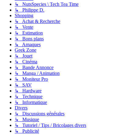
↳ NutsSpecies \ Tech Tea Time
↳ Philippe D.
Shopping
↳ Achat & Recherche
↳ Vente
↳ Estimation
↳ Bons plans
↳ Arnaques
Geek Zone
↳ Jouet
↳ Cinéma
↳ Bande Annonce
↳ Manga / Animation
↳ Moniteur Pro
↳ SAV
↳ Hardware
↳ Technique
↳ Informatique
Divers
↳ Discussions générales
↳ Musique
↳ Tutoriel / Tips / Bricolages divers
↳ Publicité