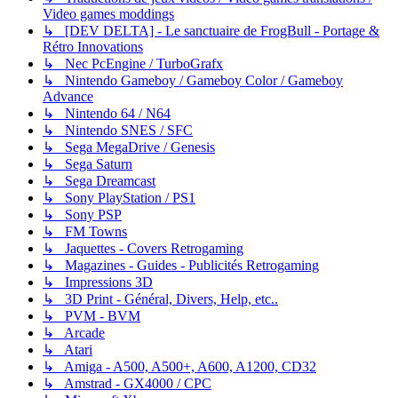
Video games moddings
↳ [DEV DELTA] - Le sanctuaire de FrogBull - Portage &
Rétro Innovations
↳ Nec PcEngine / TurboGrafx
↳ Nintendo Gameboy / Gameboy Color / Gameboy
Advance
↳ Nintendo 64 / N64
↳ Nintendo SNES / SFC
↳ Sega MegaDrive / Genesis
↳ Sega Saturn
↳ Sega Dreamcast
↳ Sony PlayStation / PS1
↳ Sony PSP
↳ FM Towns
↳ Jaquettes - Covers Retrogaming
↳ Magazines - Guides - Publicités Retrogaming
↳ Impressions 3D
↳ 3D Print - Général, Divers, Help, etc..
↳ PVM - BVM
↳ Arcade
↳ Atari
↳ Amiga - A500, A500+, A600, A1200, CD32
↳ Amstrad - GX4000 / CPC