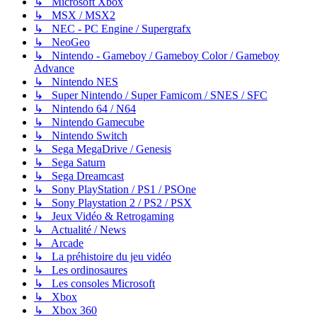
↳ Microsoft Xbox
↳ MSX / MSX2
↳ NEC - PC Engine / Supergrafx
↳ NeoGeo
↳ Nintendo - Gameboy / Gameboy Color / Gameboy
Advance
↳ Nintendo NES
↳ Super Nintendo / Super Famicom / SNES / SFC
↳ Nintendo 64 / N64
↳ Nintendo Gamecube
↳ Nintendo Switch
↳ Sega MegaDrive / Genesis
↳ Sega Saturn
↳ Sega Dreamcast
↳ Sony PlayStation / PS1 / PSOne
↳ Sony Playstation 2 / PS2 / PSX
↳ Jeux Vidéo & Retrogaming
↳ Actualité / News
↳ Arcade
↳ La préhistoire du jeu vidéo
↳ Les ordinosaures
↳ Les consoles Microsoft
↳ Xbox
↳ Xbox 360