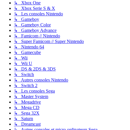
↳ Xbox One
↳ Xbox Serie S & X
↳ Les consoles Nintendo
↳ Gameboy
↳ Gameboy Color
↳ Gameboy Advance
↳ Famicom // Nintendo
↳ Super Famicom // Super Nintendo
↳ Nintendo 64
↳ Gamecube
↳ Wii
↳ Wii U
↳ DS & 2DS & 3DS
↳ Switch
↳ Autres consoles Nintendo
↳ Switch 2
↳ Les consoles Sega
↳ Master System
↳ Megadrive
↳ Mega CD
↳ Sega 32X
↳ Saturn
↳ Dreamcast
↳ Autres consoles et micro ordinateurs Sega