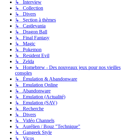
↳ Interview
↳ Collection
↳ Divers
↳ Section à thèmes
↳ Castlevania
↳ Dragon Ball
↳ Final Fantasy
↳ Magic
↳ Pokemon
↳ Resident Evil
↳ Zelda
↳ Homebrew - Des nouveaux jeux pour nos vieilles
consoles
↳ Émulation & Abandonware
↳ Emulation Online
↳ Abandonware
↳ Emulation (Actualité)
↳ Emulation (SAV)
↳ Recherche
↳ Divers
↳ Vidéo Channels
↳ Aurélien / Bouz "Technique"
↳ Gangeek Style
↳ Vicos