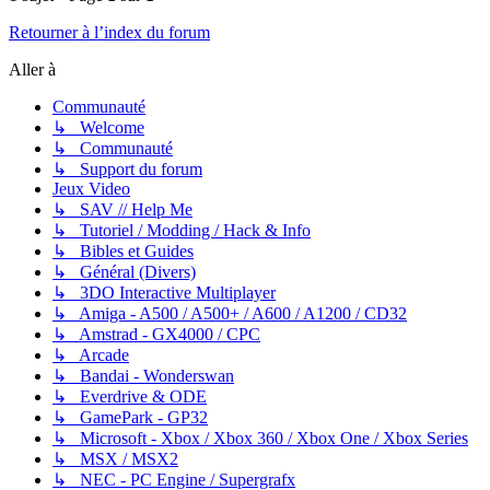
Retourner à l’index du forum
Aller à
Communauté
↳ Welcome
↳ Communauté
↳ Support du forum
Jeux Video
↳ SAV // Help Me
↳ Tutoriel / Modding / Hack & Info
↳ Bibles et Guides
↳ Général (Divers)
↳ 3DO Interactive Multiplayer
↳ Amiga - A500 / A500+ / A600 / A1200 / CD32
↳ Amstrad - GX4000 / CPC
↳ Arcade
↳ Bandai - Wonderswan
↳ Everdrive & ODE
↳ GamePark - GP32
↳ Microsoft - Xbox / Xbox 360 / Xbox One / Xbox Series
↳ MSX / MSX2
↳ NEC - PC Engine / Supergrafx