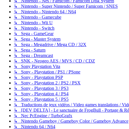
↳ Nintendo - Nes / Famicom / Famicom Disk System
↳ Nintendo - Super Nintendo / Super Famicom / SNES
↳ Nintendo - Nintendo 64 / N64
↳ Nintendo - Gamecube
↳ Nintendo - Wii U
↳ Nintendo - Switch
↳ Sega - GameGear
↳ Sega - Master System
↳ Sega - Megadrive / Mega CD / 32X
↳ Sega - Saturn
↳ Sega - Dreamcast
↳ SNK - Neogeo AES / MVS / CD / CDZ
↳ Sony Playstation Vita
↳ Sony - Playstation / PS1 / PSone
↳ Sony - Playstation PSP
↳ Sony - Playstation 2 / PS2 / PSX
↳ Sony - Playstation 3 / PS3
↳ Sony - Playstation 4 / PS4
↳ Sony - Playstation 5 / PS5
↳ Traductions de jeux vidéos / Video games translations / V
↳ [DEV DELTA] - Le sanctuaire de FrogBull - Portage & Rét
↳ Nec PcEngine / TurboGrafx
↳ Nintendo Gameboy / Gameboy Color / Gameboy Advance
↳ Nintendo 64 / N64