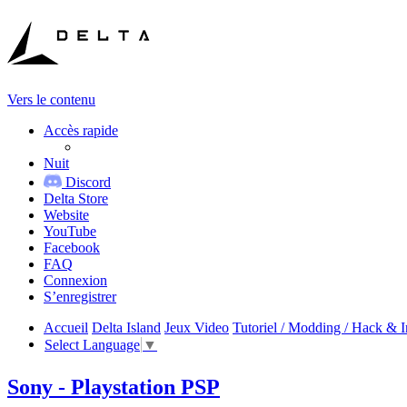
Vers le contenu
Accès rapide
Nuit
Discord
Delta Store
Website
YouTube
Facebook
FAQ
Connexion
S’enregistrer
Accueil
Delta Island
Jeux Video
Tutoriel / Modding / Hack & I
Select Language
▼
Sony - Playstation PSP