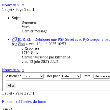
Nouveau sujet
1 sujet • Page
1
sur
1
Sujets
Réponses
Vues
Dernier message
TUTORIEL - Débriquer une PSP Street avec PySweeper et le 
par
Eliot
»
ven. 13 juin 2025 10:53
3
Réponses
1710
Vues
Dernier message
par
kitchen34
ven. 13 juin 2025 22:21
Nouveau sujet
Afficher :
Trier par :
Ordre :
1 sujet • Page
1
sur
1
Retourner à l’index du forum
Aller à