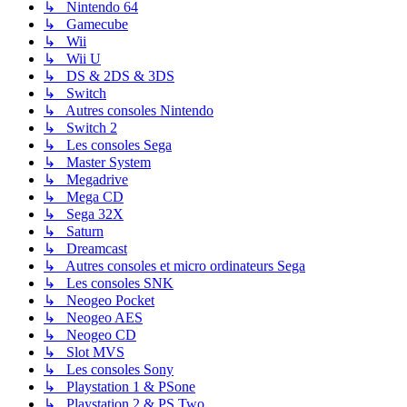
↳ Nintendo 64
↳ Gamecube
↳ Wii
↳ Wii U
↳ DS & 2DS & 3DS
↳ Switch
↳ Autres consoles Nintendo
↳ Switch 2
↳ Les consoles Sega
↳ Master System
↳ Megadrive
↳ Mega CD
↳ Sega 32X
↳ Saturn
↳ Dreamcast
↳ Autres consoles et micro ordinateurs Sega
↳ Les consoles SNK
↳ Neogeo Pocket
↳ Neogeo AES
↳ Neogeo CD
↳ Slot MVS
↳ Les consoles Sony
↳ Playstation 1 & PSone
↳ Playstation 2 & PS Two