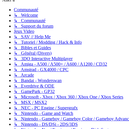
Communauté
↳ Welcome
↳ Communauté
↳ Support du forum
Jeux Video
↳ SAV // Help Me
↳ Tutoriel / Modding / Hack & Info
↳ Bibles et Guides
↳ Général (Divers)
↳ 3DO Interactive Multiplayer
↳ Amiga - A500 / A500+ / A600 / A1200 / CD32
↳ Amstrad - GX4000 / CPC
↳ Arcade
↳ Bandai - Wonderswan
↳ Everdrive & ODE
↳ GamePark - GP32
↳ Microsoft - Xbox / Xbox 360 / Xbox One / Xbox Series
↳ MSX / MSX2
↳ NEC - PC Engine / Supergrafx
↳ Nintendo - Game and Watch
↳ Nintendo - Gameboy / Gameboy Color / Gameboy Advanc
↳ Nintendo - DS/DSi - 2DS/3DS