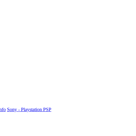
nfo
Sony - Playstation PSP