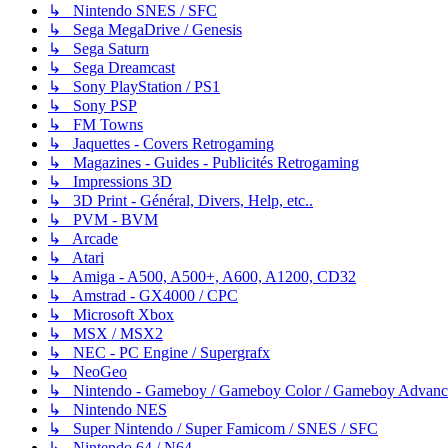
↳ Nintendo SNES / SFC
↳ Sega MegaDrive / Genesis
↳ Sega Saturn
↳ Sega Dreamcast
↳ Sony PlayStation / PS1
↳ Sony PSP
↳ FM Towns
↳ Jaquettes - Covers Retrogaming
↳ Magazines - Guides - Publicités Retrogaming
↳ Impressions 3D
↳ 3D Print - Général, Divers, Help, etc..
↳ PVM - BVM
↳ Arcade
↳ Atari
↳ Amiga - A500, A500+, A600, A1200, CD32
↳ Amstrad - GX4000 / CPC
↳ Microsoft Xbox
↳ MSX / MSX2
↳ NEC - PC Engine / Supergrafx
↳ NeoGeo
↳ Nintendo - Gameboy / Gameboy Color / Gameboy Advanc
↳ Nintendo NES
↳ Super Nintendo / Super Famicom / SNES / SFC
↳ Nintendo 64 / N64