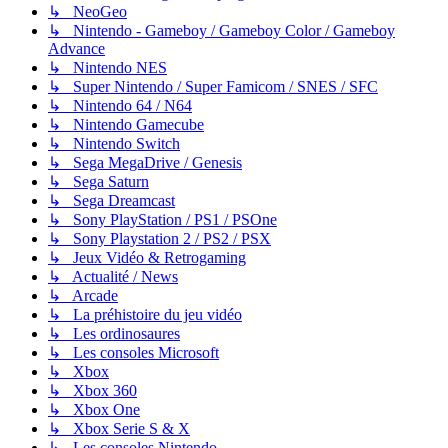
↳ NeoGeo
↳ Nintendo - Gameboy / Gameboy Color / Gameboy
Advance
↳ Nintendo NES
↳ Super Nintendo / Super Famicom / SNES / SFC
↳ Nintendo 64 / N64
↳ Nintendo Gamecube
↳ Nintendo Switch
↳ Sega MegaDrive / Genesis
↳ Sega Saturn
↳ Sega Dreamcast
↳ Sony PlayStation / PS1 / PSOne
↳ Sony Playstation 2 / PS2 / PSX
↳ Jeux Vidéo & Retrogaming
↳ Actualité / News
↳ Arcade
↳ La préhistoire du jeu vidéo
↳ Les ordinosaures
↳ Les consoles Microsoft
↳ Xbox
↳ Xbox 360
↳ Xbox One
↳ Xbox Serie S & X
↳ Les consoles Nintendo