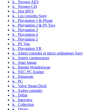
↳ Neogeo AES
↳ Neogeo CD
↳ Slot MVS
↳ Les consoles Sony
↳ Playstation 1 & PSone
↳ Playstation 2 & PS Two
↳ Playstation 3
↳ Playstation 4
↳ Playstation 5
↳ PS Vita
↳ Playstation VR
↳ Autres consoles et micro ordinateurs Sony
↳ Autres constructeurs
↳ Atari Jaguar
↳ Bandai Wonderswan
↳ NEC PC Engine
↳ Panasonic
↳ PC
↳ Valve Steam Deck
↳ Autres consoles
↳ Débat
↳ Interview
↳ Collection
↳ Divers