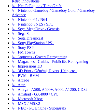
Rétro Innovations
↳ Nec PcEngine / TurboGrafx
↳ Nintendo Gameboy / Gameboy Color / Gameboy
Advance
↳ Nintendo 64 / N64
↳ Nintendo SNES / SFC
↳ Sega MegaDrive / Genesis
↳ Sega Saturn
↳ Sega Dreamcast
↳ Sony PlayStation / PS1
↳ Sony PSP
↳ FM Towns
↳ Jaquettes - Covers Retrogaming
↳ Magazines - Guides - Publicités Retrogaming
↳ Impressions 3D
↳ 3D Print - Général, Divers, Help, etc..
↳ PVM - BVM
↳ Arcade
↳ Atari
↳ Amiga - A500, A500+, A600, A1200, CD32
↳ Amstrad - GX4000 / CPC
↳ Microsoft Xbox
↳ MSX / MSX2
↳ NEC - PC Engine / Supergrafx