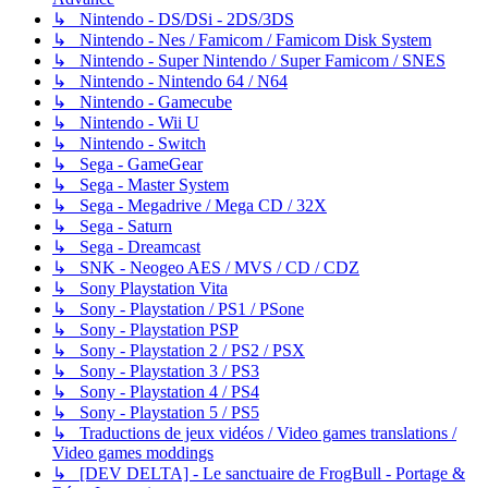
↳ Nintendo - DS/DSi - 2DS/3DS
↳ Nintendo - Nes / Famicom / Famicom Disk System
↳ Nintendo - Super Nintendo / Super Famicom / SNES
↳ Nintendo - Nintendo 64 / N64
↳ Nintendo - Gamecube
↳ Nintendo - Wii U
↳ Nintendo - Switch
↳ Sega - GameGear
↳ Sega - Master System
↳ Sega - Megadrive / Mega CD / 32X
↳ Sega - Saturn
↳ Sega - Dreamcast
↳ SNK - Neogeo AES / MVS / CD / CDZ
↳ Sony Playstation Vita
↳ Sony - Playstation / PS1 / PSone
↳ Sony - Playstation PSP
↳ Sony - Playstation 2 / PS2 / PSX
↳ Sony - Playstation 3 / PS3
↳ Sony - Playstation 4 / PS4
↳ Sony - Playstation 5 / PS5
↳ Traductions de jeux vidéos / Video games translations /
Video games moddings
↳ [DEV DELTA] - Le sanctuaire de FrogBull - Portage &