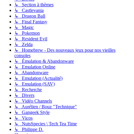
↳ Section à thèmes
↳ Castlevania
↳ Dragon Ball
↳ Final Fantasy
↳ Magic
↳ Pokemon
↳ Resident Evil
↳ Zelda
↳ Homebrew - Des nouveaux jeux pour nos vieilles
consoles
↳ Émulation & Abandonware
↳ Emulation Online
↳ Abandonware
↳ Emulation (Actualité)
↳ Emulation (SAV)
↳ Recherche
↳ Divers
↳ Vidéo Channels
↳ Aurélien / Bouz "Technique"
↳ Gangeek Style
↳ Vicos
↳ NutsSpecies \ Tech Tea Time
↳ Philippe D.