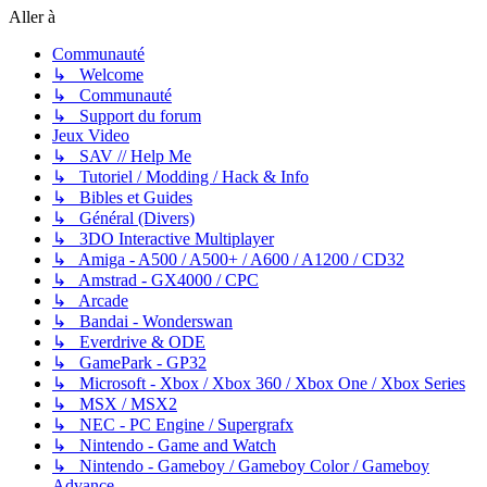
Aller à
Communauté
↳ Welcome
↳ Communauté
↳ Support du forum
Jeux Video
↳ SAV // Help Me
↳ Tutoriel / Modding / Hack & Info
↳ Bibles et Guides
↳ Général (Divers)
↳ 3DO Interactive Multiplayer
↳ Amiga - A500 / A500+ / A600 / A1200 / CD32
↳ Amstrad - GX4000 / CPC
↳ Arcade
↳ Bandai - Wonderswan
↳ Everdrive & ODE
↳ GamePark - GP32
↳ Microsoft - Xbox / Xbox 360 / Xbox One / Xbox Series
↳ MSX / MSX2
↳ NEC - PC Engine / Supergrafx
↳ Nintendo - Game and Watch
↳ Nintendo - Gameboy / Gameboy Color / Gameboy
Advance