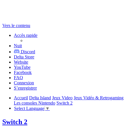
Vers le contenu
Accès rapide
Nuit
Discord
Delta Store
Website
YouTube
Facebook
FAQ
Connexion
S’enregistrer
Accueil
Delta Island
Jeux Video
Jeux Vidéo & Retrogaming
Les consoles Nintendo
Switch 2
Select Language
▼
Switch 2