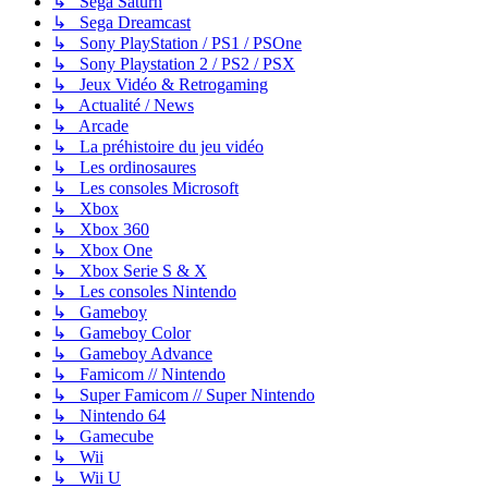
↳ Sega Saturn
↳ Sega Dreamcast
↳ Sony PlayStation / PS1 / PSOne
↳ Sony Playstation 2 / PS2 / PSX
↳ Jeux Vidéo & Retrogaming
↳ Actualité / News
↳ Arcade
↳ La préhistoire du jeu vidéo
↳ Les ordinosaures
↳ Les consoles Microsoft
↳ Xbox
↳ Xbox 360
↳ Xbox One
↳ Xbox Serie S & X
↳ Les consoles Nintendo
↳ Gameboy
↳ Gameboy Color
↳ Gameboy Advance
↳ Famicom // Nintendo
↳ Super Famicom // Super Nintendo
↳ Nintendo 64
↳ Gamecube
↳ Wii
↳ Wii U