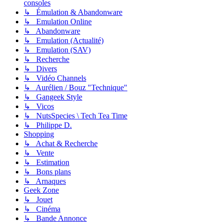
consoles
↳ Émulation & Abandonware
↳ Emulation Online
↳ Abandonware
↳ Emulation (Actualité)
↳ Emulation (SAV)
↳ Recherche
↳ Divers
↳ Vidéo Channels
↳ Aurélien / Bouz "Technique"
↳ Gangeek Style
↳ Vicos
↳ NutsSpecies \ Tech Tea Time
↳ Philippe D.
Shopping
↳ Achat & Recherche
↳ Vente
↳ Estimation
↳ Bons plans
↳ Arnaques
Geek Zone
↳ Jouet
↳ Cinéma
↳ Bande Annonce