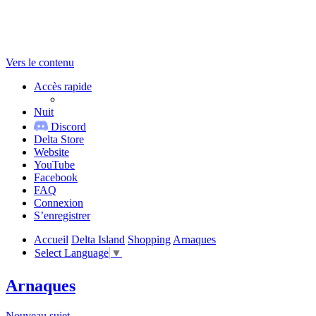
Vers le contenu
Accès rapide
Nuit
Discord
Delta Store
Website
YouTube
Facebook
FAQ
Connexion
S’enregistrer
Accueil
Delta Island
Shopping
Arnaques
Select Language
▼
Arnaques
Nouveau sujet