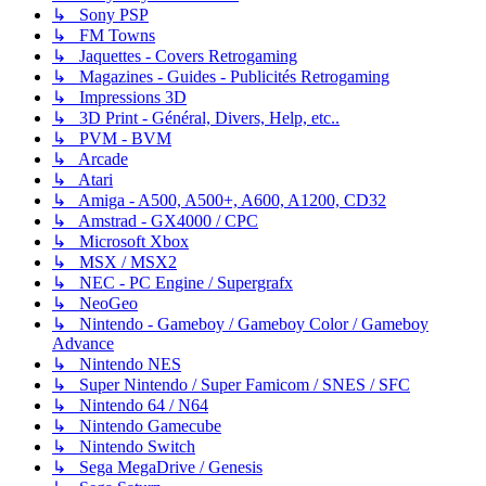
↳ Sony PSP
↳ FM Towns
↳ Jaquettes - Covers Retrogaming
↳ Magazines - Guides - Publicités Retrogaming
↳ Impressions 3D
↳ 3D Print - Général, Divers, Help, etc..
↳ PVM - BVM
↳ Arcade
↳ Atari
↳ Amiga - A500, A500+, A600, A1200, CD32
↳ Amstrad - GX4000 / CPC
↳ Microsoft Xbox
↳ MSX / MSX2
↳ NEC - PC Engine / Supergrafx
↳ NeoGeo
↳ Nintendo - Gameboy / Gameboy Color / Gameboy
Advance
↳ Nintendo NES
↳ Super Nintendo / Super Famicom / SNES / SFC
↳ Nintendo 64 / N64
↳ Nintendo Gamecube
↳ Nintendo Switch
↳ Sega MegaDrive / Genesis