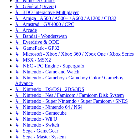
↳ Bibles et Guides
↳ Général (Divers)
↳ 3DO Interactive Multiplayer
↳ Amiga - A500 / A500+ / A600 / A1200 / CD32
↳ Amstrad - GX4000 / CPC
↳ Arcade
↳ Bandai - Wonderswan
↳ Everdrive & ODE
↳ GamePark - GP32
↳ Microsoft - Xbox / Xbox 360 / Xbox One / Xbox Series
↳ MSX / MSX2
↳ NEC - PC Engine / Supergrafx
↳ Nintendo - Game and Watch
↳ Nintendo - Gameboy / Gameboy Color / Gameboy
Advance
↳ Nintendo - DS/DSi - 2DS/3DS
↳ Nintendo - Nes / Famicom / Famicom Disk System
↳ Nintendo - Super Nintendo / Super Famicom / SNES
↳ Nintendo - Nintendo 64 / N64
↳ Nintendo - Gamecube
↳ Nintendo - Wii U
↳ Nintendo - Switch
↳ Sega - GameGear
↳ Sega - Master System