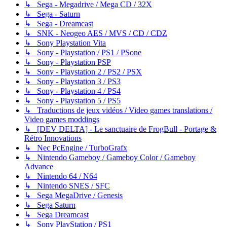
↳ Sega - Megadrive / Mega CD / 32X
↳ Sega - Saturn
↳ Sega - Dreamcast
↳ SNK - Neogeo AES / MVS / CD / CDZ
↳ Sony Playstation Vita
↳ Sony - Playstation / PS1 / PSone
↳ Sony - Playstation PSP
↳ Sony - Playstation 2 / PS2 / PSX
↳ Sony - Playstation 3 / PS3
↳ Sony - Playstation 4 / PS4
↳ Sony - Playstation 5 / PS5
↳ Traductions de jeux vidéos / Video games translations /
Video games moddings
↳ [DEV DELTA] - Le sanctuaire de FrogBull - Portage &
Rétro Innovations
↳ Nec PcEngine / TurboGrafx
↳ Nintendo Gameboy / Gameboy Color / Gameboy
Advance
↳ Nintendo 64 / N64
↳ Nintendo SNES / SFC
↳ Sega MegaDrive / Genesis
↳ Sega Saturn
↳ Sega Dreamcast
↳ Sony PlayStation / PS1