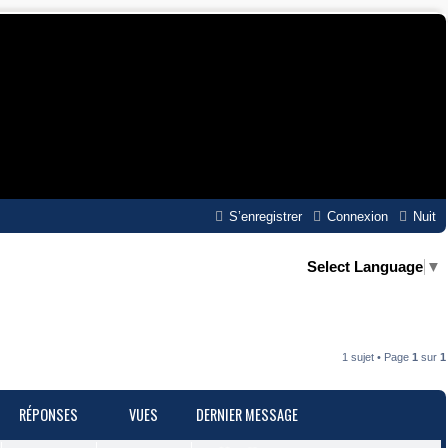
S’enregistrer
Connexion
Nuit
Select Language
▼
1 sujet • Page
1
sur
1
RÉPONSES
VUES
DERNIER MESSAGE