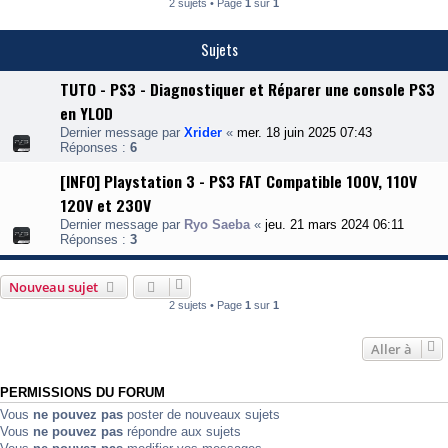
2 sujets • Page
1
sur
1
Sujets
TUTO - PS3 - Diagnostiquer et Réparer une console PS3
en YLOD
Dernier message par
Xrider
«
mer. 18 juin 2025 07:43
Réponses :
6
[INFO] Playstation 3 - PS3 FAT Compatible 100V, 110V
120V et 230V
Dernier message par
Ryo Saeba
«
jeu. 21 mars 2024 06:11
Réponses :
3
Nouveau sujet
2 sujets • Page
1
sur
1
Aller à
PERMISSIONS DU FORUM
Vous
ne pouvez pas
poster de nouveaux sujets
Vous
ne pouvez pas
répondre aux sujets