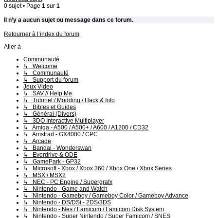
0 sujet • Page
1
sur
1
Il n’y a aucun sujet ou message dans ce forum.
Retourner à l’index du forum
Aller à
Communauté
↳ Welcome
↳ Communauté
↳ Support du forum
Jeux Video
↳ SAV // Help Me
↳ Tutoriel / Modding / Hack & Info
↳ Bibles et Guides
↳ Général (Divers)
↳ 3DO Interactive Multiplayer
↳ Amiga - A500 / A500+ / A600 / A1200 / CD32
↳ Amstrad - GX4000 / CPC
↳ Arcade
↳ Bandai - Wonderswan
↳ Everdrive & ODE
↳ GamePark - GP32
↳ Microsoft - Xbox / Xbox 360 / Xbox One / Xbox Series
↳ MSX / MSX2
↳ NEC - PC Engine / Supergrafx
↳ Nintendo - Game and Watch
↳ Nintendo - Gameboy / Gameboy Color / Gameboy Advance
↳ Nintendo - DS/DSi - 2DS/3DS
↳ Nintendo - Nes / Famicom / Famicom Disk System
↳ Nintendo - Super Nintendo / Super Famicom / SNES