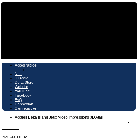
Vers le contenu
Accès rapide
Nuit
Discord
Delta Store
Website
YouTube
Facebook
FAQ
Connexion
S’enregistrer
Accueil
Delta Island
Jeux Video
Impressions 3D
Atari
ATARI
Nouveau sujet