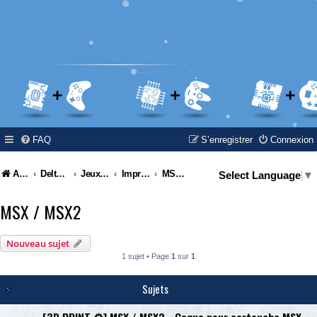
FAQ
S’enregistrer
Connexion
Accueil
Delta Island
Jeux Video
Impressions 3D
MSX / MSX2
Select Language
▼
MSX / MSX2
Nouveau sujet
1 sujet • Page
1
sur
1
Sujets