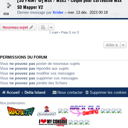
[3D PRINT ⚙️] MSX / MSX2 - Coque pour cartouche MSX
SD Mapper V2
Dernier message par
Xrider
«
mer. 13 déc. 2023 00:18
Nouveau sujet
1 sujet • Page
1
sur
1
Aller à
PERMISSIONS DU FORUM
Vous
ne pouvez pas
poster de nouveaux sujets
Vous
ne pouvez pas
répondre aux sujets
Vous
ne pouvez pas
modifier vos messages
Vous
ne pouvez pas
supprimer vos messages
Vous
ne pouvez pas
joindre des fichiers
Accueil
Delta Island
Nous contacter
Supprimer les cookies
Nos partenaires :