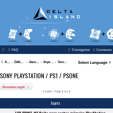
FAQ
S’enregistrer
Connexion
Accueil
Delta Island
Jeux Video
Impressions 3D
Sony PlayStation / PS1 / PSOne
Select Language
▼
SONY PLAYSTATION / PS1 / PSONE
Nouveau sujet
4 sujets • Page
1
sur
1
Sujets