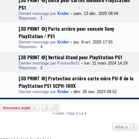
[3D PRINT ⚙️] Boite pour cartes mémoire PlayStation
PS1
Dernier message par
Xrider
«
sam. 13 déc. 2025 08:04
Réponses :
1
[3D PRINT ⚙️] Porte arrière pour console Sony
PlayStation / PS1
Dernier message par
Xrider
«
jeu. 9 oct. 2025 17:55
Réponses :
4
[3D PRINT ⚙️] Vertical Stand pour PlayStation PS1
Dernier message par
Pantoufle31
«
lun. 11 mars 2024 14:29
Réponses :
2
[3D PRINT ⚙️] Protection arrière carte mère PU-8 de la
PlayStation PS1 SCPH-100X
Dernier message par
Xrider
«
dim. 26 nov. 2023 09:52
Nouveau sujet
4 sujets • Page
1
sur
1
Aller à