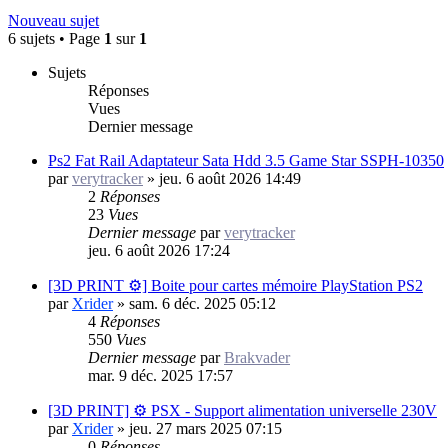
Nouveau sujet
6 sujets • Page
1
sur
1
Sujets
Réponses
Vues
Dernier message
Ps2 Fat Rail Adaptateur Sata Hdd 3.5 Game Star SSPH-10350
par
verytracker
»
jeu. 6 août 2026 14:49
2
Réponses
23
Vues
Dernier message
par
verytracker
jeu. 6 août 2026 17:24
[3D PRINT ⚙️] Boite pour cartes mémoire PlayStation PS2
par
Xrider
»
sam. 6 déc. 2025 05:12
4
Réponses
550
Vues
Dernier message
par
Brakvader
mar. 9 déc. 2025 17:57
[3D PRINT] ⚙️ PSX - Support alimentation universelle 230V
par
Xrider
»
jeu. 27 mars 2025 07:15
0
Réponses