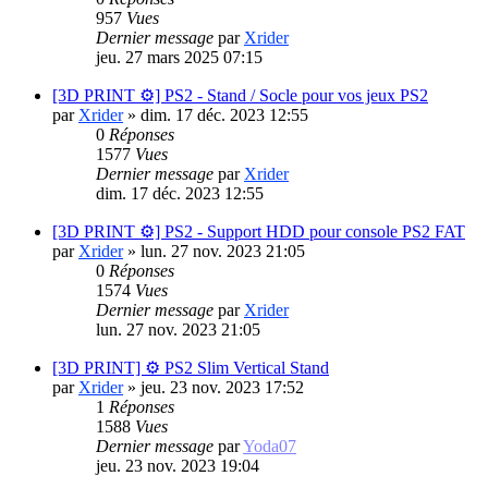
957
Vues
Dernier message
par
Xrider
jeu. 27 mars 2025 07:15
[3D PRINT ⚙️] PS2 - Stand / Socle pour vos jeux PS2
par
Xrider
»
dim. 17 déc. 2023 12:55
0
Réponses
1577
Vues
Dernier message
par
Xrider
dim. 17 déc. 2023 12:55
[3D PRINT ⚙️] PS2 - Support HDD pour console PS2 FAT
par
Xrider
»
lun. 27 nov. 2023 21:05
0
Réponses
1574
Vues
Dernier message
par
Xrider
lun. 27 nov. 2023 21:05
[3D PRINT] ⚙️ PS2 Slim Vertical Stand
par
Xrider
»
jeu. 23 nov. 2023 17:52
1
Réponses
1588
Vues
Dernier message
par
Yoda07
jeu. 23 nov. 2023 19:04