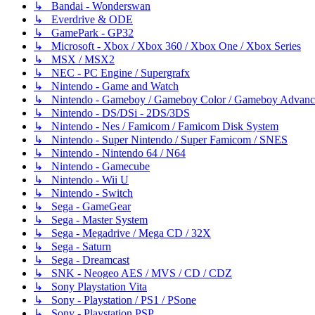
↳ Bandai - Wonderswan
↳ Everdrive & ODE
↳ GamePark - GP32
↳ Microsoft - Xbox / Xbox 360 / Xbox One / Xbox Series
↳ MSX / MSX2
↳ NEC - PC Engine / Supergrafx
↳ Nintendo - Game and Watch
↳ Nintendo - Gameboy / Gameboy Color / Gameboy Advanc
↳ Nintendo - DS/DSi - 2DS/3DS
↳ Nintendo - Nes / Famicom / Famicom Disk System
↳ Nintendo - Super Nintendo / Super Famicom / SNES
↳ Nintendo - Nintendo 64 / N64
↳ Nintendo - Gamecube
↳ Nintendo - Wii U
↳ Nintendo - Switch
↳ Sega - GameGear
↳ Sega - Master System
↳ Sega - Megadrive / Mega CD / 32X
↳ Sega - Saturn
↳ Sega - Dreamcast
↳ SNK - Neogeo AES / MVS / CD / CDZ
↳ Sony Playstation Vita
↳ Sony - Playstation / PS1 / PSone
↳ Sony - Playstation PSP