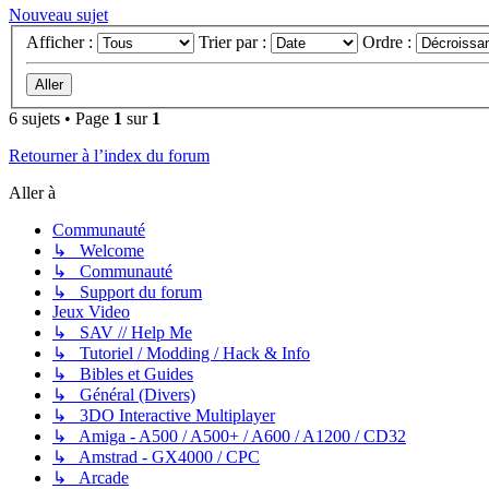
Nouveau sujet
Afficher :
Trier par :
Ordre :
6 sujets • Page
1
sur
1
Retourner à l’index du forum
Aller à
Communauté
↳ Welcome
↳ Communauté
↳ Support du forum
Jeux Video
↳ SAV // Help Me
↳ Tutoriel / Modding / Hack & Info
↳ Bibles et Guides
↳ Général (Divers)
↳ 3DO Interactive Multiplayer
↳ Amiga - A500 / A500+ / A600 / A1200 / CD32
↳ Amstrad - GX4000 / CPC
↳ Arcade