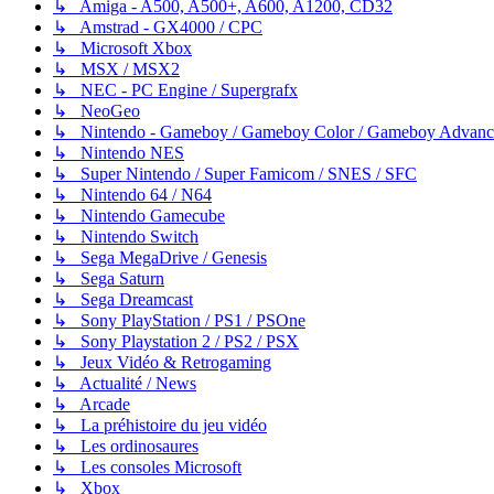
↳ Amiga - A500, A500+, A600, A1200, CD32
↳ Amstrad - GX4000 / CPC
↳ Microsoft Xbox
↳ MSX / MSX2
↳ NEC - PC Engine / Supergrafx
↳ NeoGeo
↳ Nintendo - Gameboy / Gameboy Color / Gameboy Advanc
↳ Nintendo NES
↳ Super Nintendo / Super Famicom / SNES / SFC
↳ Nintendo 64 / N64
↳ Nintendo Gamecube
↳ Nintendo Switch
↳ Sega MegaDrive / Genesis
↳ Sega Saturn
↳ Sega Dreamcast
↳ Sony PlayStation / PS1 / PSOne
↳ Sony Playstation 2 / PS2 / PSX
↳ Jeux Vidéo & Retrogaming
↳ Actualité / News
↳ Arcade
↳ La préhistoire du jeu vidéo
↳ Les ordinosaures
↳ Les consoles Microsoft
↳ Xbox