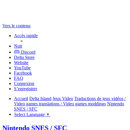
Vers le contenu
Accès rapide
Nuit
Discord
Delta Store
Website
YouTube
Facebook
FAQ
Connexion
S’enregistrer
Accueil
Delta Island
Jeux Video
Traductions de jeux vidéos /
Video games translations / Video games moddings
Nintendo
SNES / SFC
Select Language
▼
Nintendo SNES / SFC