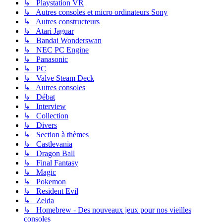
↳ Playstation VR
↳ Autres consoles et micro ordinateurs Sony
↳ Autres constructeurs
↳ Atari Jaguar
↳ Bandai Wonderswan
↳ NEC PC Engine
↳ Panasonic
↳ PC
↳ Valve Steam Deck
↳ Autres consoles
↳ Débat
↳ Interview
↳ Collection
↳ Divers
↳ Section à thèmes
↳ Castlevania
↳ Dragon Ball
↳ Final Fantasy
↳ Magic
↳ Pokemon
↳ Resident Evil
↳ Zelda
↳ Homebrew - Des nouveaux jeux pour nos vieilles
consoles