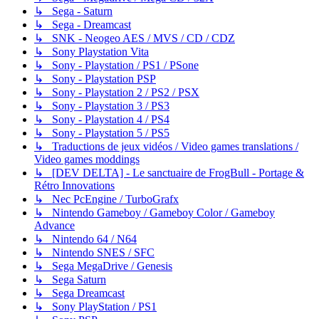
↳ Sega - Saturn
↳ Sega - Dreamcast
↳ SNK - Neogeo AES / MVS / CD / CDZ
↳ Sony Playstation Vita
↳ Sony - Playstation / PS1 / PSone
↳ Sony - Playstation PSP
↳ Sony - Playstation 2 / PS2 / PSX
↳ Sony - Playstation 3 / PS3
↳ Sony - Playstation 4 / PS4
↳ Sony - Playstation 5 / PS5
↳ Traductions de jeux vidéos / Video games translations /
Video games moddings
↳ [DEV DELTA] - Le sanctuaire de FrogBull - Portage &
Rétro Innovations
↳ Nec PcEngine / TurboGrafx
↳ Nintendo Gameboy / Gameboy Color / Gameboy
Advance
↳ Nintendo 64 / N64
↳ Nintendo SNES / SFC
↳ Sega MegaDrive / Genesis
↳ Sega Saturn
↳ Sega Dreamcast
↳ Sony PlayStation / PS1