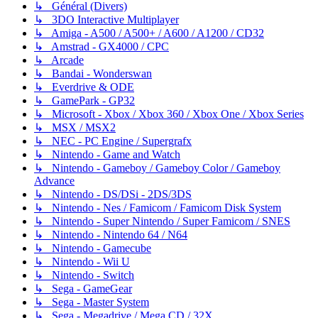
↳ Général (Divers)
↳ 3DO Interactive Multiplayer
↳ Amiga - A500 / A500+ / A600 / A1200 / CD32
↳ Amstrad - GX4000 / CPC
↳ Arcade
↳ Bandai - Wonderswan
↳ Everdrive & ODE
↳ GamePark - GP32
↳ Microsoft - Xbox / Xbox 360 / Xbox One / Xbox Series
↳ MSX / MSX2
↳ NEC - PC Engine / Supergrafx
↳ Nintendo - Game and Watch
↳ Nintendo - Gameboy / Gameboy Color / Gameboy
Advance
↳ Nintendo - DS/DSi - 2DS/3DS
↳ Nintendo - Nes / Famicom / Famicom Disk System
↳ Nintendo - Super Nintendo / Super Famicom / SNES
↳ Nintendo - Nintendo 64 / N64
↳ Nintendo - Gamecube
↳ Nintendo - Wii U
↳ Nintendo - Switch
↳ Sega - GameGear
↳ Sega - Master System
↳ Sega - Megadrive / Mega CD / 32X