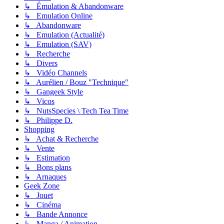
↳ Émulation & Abandonware
↳ Emulation Online
↳ Abandonware
↳ Emulation (Actualité)
↳ Emulation (SAV)
↳ Recherche
↳ Divers
↳ Vidéo Channels
↳ Aurélien / Bouz "Technique"
↳ Gangeek Style
↳ Vicos
↳ NutsSpecies \ Tech Tea Time
↳ Philippe D.
Shopping
↳ Achat & Recherche
↳ Vente
↳ Estimation
↳ Bons plans
↳ Arnaques
Geek Zone
↳ Jouet
↳ Cinéma
↳ Bande Annonce
↳ Manga / Animation