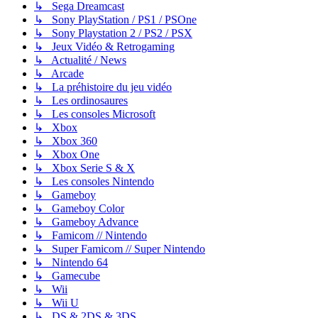
↳ Sega Dreamcast
↳ Sony PlayStation / PS1 / PSOne
↳ Sony Playstation 2 / PS2 / PSX
↳ Jeux Vidéo & Retrogaming
↳ Actualité / News
↳ Arcade
↳ La préhistoire du jeu vidéo
↳ Les ordinosaures
↳ Les consoles Microsoft
↳ Xbox
↳ Xbox 360
↳ Xbox One
↳ Xbox Serie S & X
↳ Les consoles Nintendo
↳ Gameboy
↳ Gameboy Color
↳ Gameboy Advance
↳ Famicom // Nintendo
↳ Super Famicom // Super Nintendo
↳ Nintendo 64
↳ Gamecube
↳ Wii
↳ Wii U
↳ DS & 2DS & 3DS