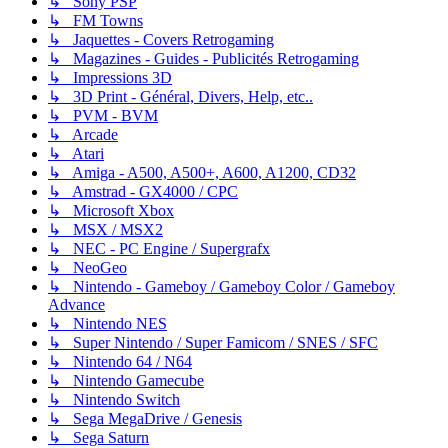
↳ Sony PSP
↳ FM Towns
↳ Jaquettes - Covers Retrogaming
↳ Magazines - Guides - Publicités Retrogaming
↳ Impressions 3D
↳ 3D Print - Général, Divers, Help, etc..
↳ PVM - BVM
↳ Arcade
↳ Atari
↳ Amiga - A500, A500+, A600, A1200, CD32
↳ Amstrad - GX4000 / CPC
↳ Microsoft Xbox
↳ MSX / MSX2
↳ NEC - PC Engine / Supergrafx
↳ NeoGeo
↳ Nintendo - Gameboy / Gameboy Color / Gameboy
Advance
↳ Nintendo NES
↳ Super Nintendo / Super Famicom / SNES / SFC
↳ Nintendo 64 / N64
↳ Nintendo Gamecube
↳ Nintendo Switch
↳ Sega MegaDrive / Genesis
↳ Sega Saturn