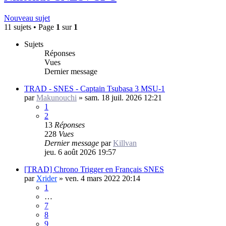
Nouveau sujet
11 sujets • Page
1
sur
1
Sujets
Réponses
Vues
Dernier message
TRAD - SNES - Captain Tsubasa 3 MSU-1
par
Makunouchi
»
sam. 18 juil. 2026 12:21
1
2
13
Réponses
228
Vues
Dernier message
par
Killvan
jeu. 6 août 2026 19:57
[TRAD] Chrono Trigger en Français SNES
par
Xrider
»
ven. 4 mars 2022 20:14
1
…
7
8
9