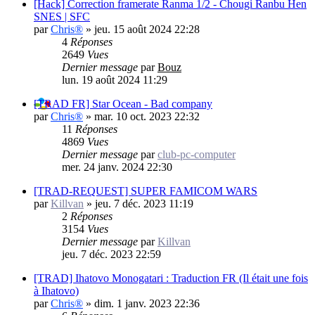
[Hack] Correction framerate Ranma 1/2 - Chougi Ranbu Hen
SNES | SFC
par
Chris®
»
jeu. 15 août 2024 22:28
4
Réponses
2649
Vues
Dernier message
par
Bouz
lun. 19 août 2024 11:29
[TRAD FR] Star Ocean - Bad company
par
Chris®
»
mar. 10 oct. 2023 22:32
11
Réponses
4869
Vues
Dernier message
par
club-pc-computer
mer. 24 janv. 2024 22:30
[TRAD-REQUEST] SUPER FAMICOM WARS
par
Killvan
»
jeu. 7 déc. 2023 11:19
2
Réponses
3154
Vues
Dernier message
par
Killvan
jeu. 7 déc. 2023 22:59
[TRAD] Ihatovo Monogatari : Traduction FR (Il était une fois
à Ihatovo)
par
Chris®
»
dim. 1 janv. 2023 22:36