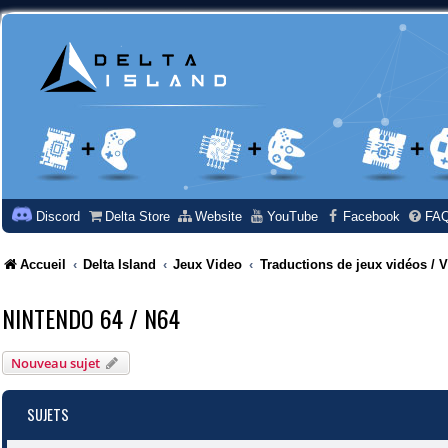
Discord
Delta Store
Website
YouTube
Facebook
FA
Accueil
Delta Island
Jeux Video
Traductions de jeux vidéos /
NINTENDO 64 / N64
Nouveau sujet
SUJETS