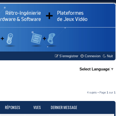
S’enregistrer
Connexion
Nuit
Select Language
▼
4 sujets • Page
1
sur
1
RÉPONSES
VUES
DERNIER MESSAGE