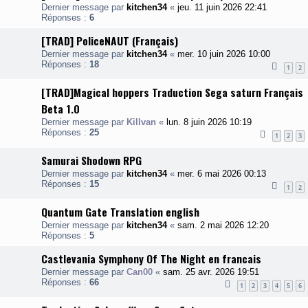
Dernier message par
kitchen34
«
jeu. 11 juin 2026 22:41
Réponses :
6
[TRAD] PoliceNAUT (Français)
Dernier message par
kitchen34
«
mer. 10 juin 2026 10:00
Réponses :
18
1
2
[TRAD]Magical hoppers Traduction Sega saturn Français
Beta 1.0
Dernier message par
Killvan
«
lun. 8 juin 2026 10:19
Réponses :
25
1
2
3
Samurai Shodown RPG
Dernier message par
kitchen34
«
mer. 6 mai 2026 00:13
Réponses :
15
1
2
Quantum Gate Translation english
Dernier message par
kitchen34
«
sam. 2 mai 2026 12:20
Réponses :
5
Castlevania Symphony Of The Night en francais
Dernier message par
Can00
«
sam. 25 avr. 2026 19:51
Réponses :
66
1
2
3
4
5
6