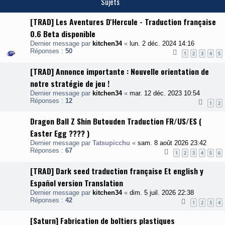
Sujets
[TRAD] Les Aventures D'Hercule - Traduction française
0.6 Beta disponible
Dernier message par
kitchen34
«
lun. 2 déc. 2024 14:16
Réponses :
50
1
2
3
4
5
[TRAD] Annonce importante : Nouvelle orientation de
notre stratégie de jeu !
Dernier message par
kitchen34
«
mar. 12 déc. 2023 10:54
Réponses :
12
1
2
Dragon Ball Z Shin Butouden Traduction FR/US/ES (
Easter Egg ???? )
Dernier message par
Tatsupicchu
«
sam. 8 août 2026 23:42
Réponses :
67
1
2
3
4
5
6
[TRAD] Dark seed traduction française Et english y
Español version Translation
Dernier message par
kitchen34
«
dim. 5 juil. 2026 22:38
Réponses :
42
1
2
3
4
[Saturn] Fabrication de boîtiers plastiques