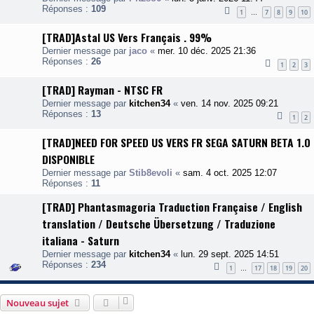
Réponses :
109
1
7
8
9
10
…
[TRAD]Astal US Vers Français . 99%
Dernier message par
jaco
«
mer. 10 déc. 2025 21:36
Réponses :
26
1
2
3
[TRAD] Rayman - NTSC FR
Dernier message par
kitchen34
«
ven. 14 nov. 2025 09:21
Réponses :
13
1
2
[TRAD]NEED FOR SPEED US VERS FR SEGA SATURN BETA 1.0
DISPONIBLE
Dernier message par
Stib8evoli
«
sam. 4 oct. 2025 12:07
Réponses :
11
[TRAD] Phantasmagoria Traduction Française / English
translation / Deutsche Übersetzung / Traduzione
italiana - Saturn
Dernier message par
kitchen34
«
lun. 29 sept. 2025 14:51
Réponses :
234
1
17
18
19
20
…
Nouveau sujet