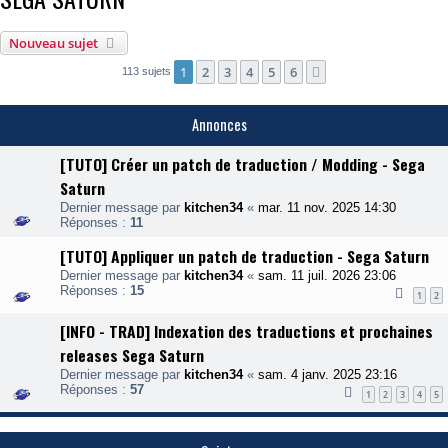
Nouveau sujet
1
2
3
4
5
6
Suivante
113 sujets
Annonces
[TUTO] Créer un patch de traduction / Modding - Sega
Saturn
Dernier message par
kitchen34
«
mar. 11 nov. 2025 14:30
Réponses :
11
[TUTO] Appliquer un patch de traduction - Sega Saturn
Dernier message par
kitchen34
«
sam. 11 juil. 2026 23:06
Réponses :
15
1
2
[INFO - TRAD] Indexation des traductions et prochaines
releases Sega Saturn
Dernier message par
kitchen34
«
sam. 4 janv. 2025 23:16
Réponses :
57
1
2
3
4
5