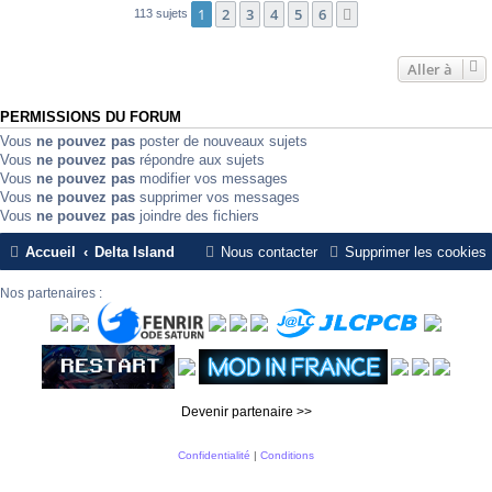
1
2
3
4
5
6
Suivante
113 sujets
Aller à
PERMISSIONS DU FORUM
Vous
ne pouvez pas
poster de nouveaux sujets
Vous
ne pouvez pas
répondre aux sujets
Vous
ne pouvez pas
modifier vos messages
Vous
ne pouvez pas
supprimer vos messages
Vous
ne pouvez pas
joindre des fichiers
Accueil
Delta Island
Nous contacter
Supprimer les cookies
Nos partenaires :
Devenir partenaire >>
Confidentialité
|
Conditions