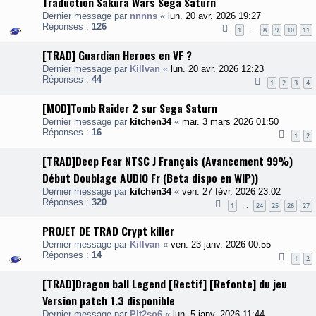
Traduction Sakura Wars Sega Saturn
Dernier message par
nnnns
«
lun. 20 avr. 2026 19:27
Réponses :
126
1
8
9
10
11
…
[TRAD] Guardian Heroes en VF ?
Dernier message par
Killvan
«
lun. 20 avr. 2026 12:23
Réponses :
44
1
2
3
4
[MOD]Tomb Raider 2 sur Sega Saturn
Dernier message par
kitchen34
«
mar. 3 mars 2026 01:50
Réponses :
16
1
2
[TRAD]Deep Fear NTSC J Français (Avancement 99%)
Début Doublage AUDIO Fr (Beta dispo en WIP))
Dernier message par
kitchen34
«
ven. 27 févr. 2026 23:02
Réponses :
320
1
24
25
26
27
…
PROJET DE TRAD Crypt killer
Dernier message par
Killvan
«
ven. 23 janv. 2026 00:55
Réponses :
14
1
2
[TRAD]Dragon ball Legend [Rectif] [Refonte] du jeu
Version patch 1.3 disponible
Dernier message par
Plt2so6
«
lun. 5 janv. 2026 11:44