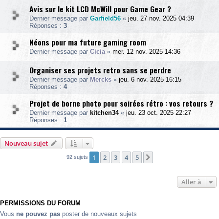
Avis sur le kit LCD McWill pour Game Gear ?
Dernier message par
Garfield56
«
jeu. 27 nov. 2025 04:39
Réponses :
3
Néons pour ma future gaming room
Dernier message par
Cicia
«
mer. 12 nov. 2025 14:36
Organiser ses projets retro sans se perdre
Dernier message par
Mercks
«
jeu. 6 nov. 2025 16:15
Réponses :
4
Projet de borne photo pour soirées rétro : vos retours ?
Dernier message par
kitchen34
«
jeu. 23 oct. 2025 22:27
Réponses :
1
Nouveau sujet
1
2
3
4
5
Suivante
92 sujets
Aller à
PERMISSIONS DU FORUM
Vous
ne pouvez pas
poster de nouveaux sujets