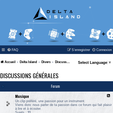
FAQ
S’enregistrer
Connexion
Accueil
Delta Island
Divers
Discussions générales
Select Language
▼
DISCUSSIONS GÉNÉRALES
Forum
Musique
F
l
Un clip préféré, une passion pour un instrument.
u
Viens donc nous parler de ta passion dans ce forum qui fait plaisir
x
à lire et à écouter.
-
Sujets :
11