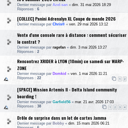
Dernier message par
Azel-san
«
dim. 31 mai 2026 18:29
Réponses :
6
[COLLEC] Panini Adrenalyn XL Coupe du monde 2026
Dernier message par
Chris®
«
ven. 29 mai 2026 13:12
Vente d'une console rare à distance : comment sécuriser
le contrat ?
Dernier message par
ragefan
«
dim. 3 mai 2026 13:27
Réponses :
2
Rencontrez XRIDER à LYON (10min) ce samedi sur WARP-
ZONE
Dernier message par
Domkid
«
ven. 1 mai 2026 11:21
Réponses :
22
1
2
[SPACE] Mission Artemis II - Delta Island community
boarding !
Dernier message par
Garfield56
«
mar. 21 avr. 2026 17:03
Réponses :
38
1
2
3
4
Drôle de surprise dans un lot de cartes Jamma
Dernier message par
Bobby
«
dim. 15 mars 2026 06:21
Réponses :
6