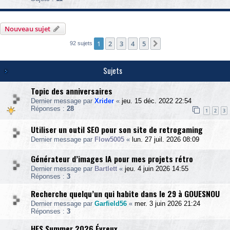
u
s
i
Nouveau sujet
q
u
1
2
3
4
5
Suivante
92 sujets
e
Sujets
Topic des anniversaires
Dernier message par
Xrider
«
jeu. 15 déc. 2022 22:54
Réponses :
28
1
2
3
Utiliser un outil SEO pour son site de retrogaming
Dernier message par
Flow5005
«
lun. 27 juil. 2026 08:09
Générateur d’images IA pour mes projets rétro
Dernier message par
Bartlett
«
jeu. 4 juin 2026 14:55
Réponses :
3
Recherche quelqu’un qui habite dans le 29 à GOUESNOU
Dernier message par
Garfield56
«
mer. 3 juin 2026 21:24
Réponses :
3
HFS Summer 2026 Évreux