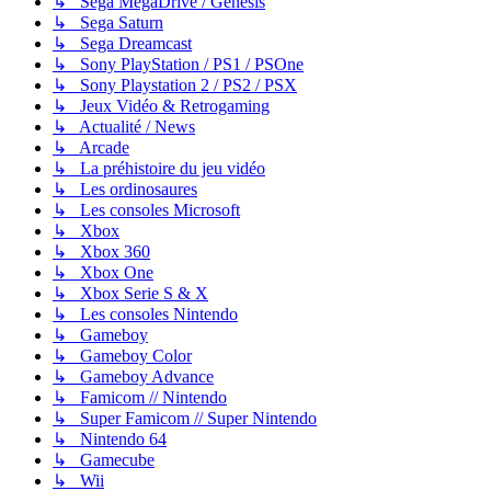
↳ Sega MegaDrive / Genesis
↳ Sega Saturn
↳ Sega Dreamcast
↳ Sony PlayStation / PS1 / PSOne
↳ Sony Playstation 2 / PS2 / PSX
↳ Jeux Vidéo & Retrogaming
↳ Actualité / News
↳ Arcade
↳ La préhistoire du jeu vidéo
↳ Les ordinosaures
↳ Les consoles Microsoft
↳ Xbox
↳ Xbox 360
↳ Xbox One
↳ Xbox Serie S & X
↳ Les consoles Nintendo
↳ Gameboy
↳ Gameboy Color
↳ Gameboy Advance
↳ Famicom // Nintendo
↳ Super Famicom // Super Nintendo
↳ Nintendo 64
↳ Gamecube
↳ Wii