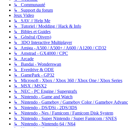
↳ Communauté
↳ Support du forum
Jeux Video
↳ SAV // Help Me
↳ Tutoriel / Modding / Hack & Info
↳ Bibles et Guides
↳ Général (Divers)
↳ 3DO Interactive Multiplayer
↳ Amiga - A500 / A500+ / A600 / A1200 / CD32
↳ Amstrad - GX4000 / CPC
↳ Arcade
↳ Bandai - Wonderswan
↳ Everdrive & ODE
↳ GamePark - GP32
↳ Microsoft - Xbox / Xbox 360 / Xbox One / Xbox Series
↳ MSX / MSX2
↳ NEC - PC Engine / Supergrafx
↳ Nintendo - Game and Watch
↳ Nintendo - Gameboy / Gameboy Color / Gameboy Advanc
↳ Nintendo - DS/DSi - 2DS/3DS
↳ Nintendo - Nes / Famicom / Famicom Disk System
↳ Nintendo - Super Nintendo / Super Famicom / SNES
↳ Nintendo - Nintendo 64 / N64