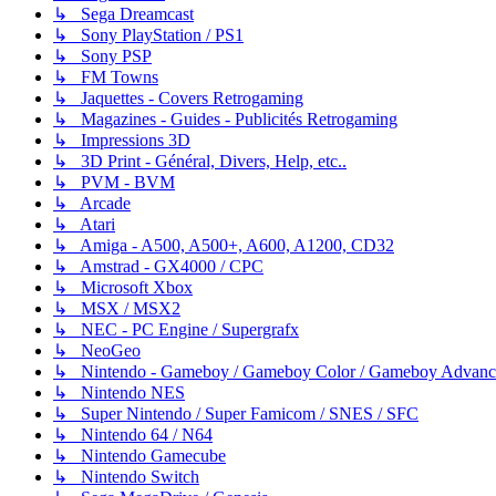
↳ Sega Dreamcast
↳ Sony PlayStation / PS1
↳ Sony PSP
↳ FM Towns
↳ Jaquettes - Covers Retrogaming
↳ Magazines - Guides - Publicités Retrogaming
↳ Impressions 3D
↳ 3D Print - Général, Divers, Help, etc..
↳ PVM - BVM
↳ Arcade
↳ Atari
↳ Amiga - A500, A500+, A600, A1200, CD32
↳ Amstrad - GX4000 / CPC
↳ Microsoft Xbox
↳ MSX / MSX2
↳ NEC - PC Engine / Supergrafx
↳ NeoGeo
↳ Nintendo - Gameboy / Gameboy Color / Gameboy Advanc
↳ Nintendo NES
↳ Super Nintendo / Super Famicom / SNES / SFC
↳ Nintendo 64 / N64
↳ Nintendo Gamecube
↳ Nintendo Switch