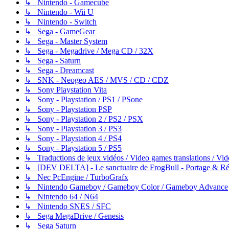
↳ Nintendo - Gamecube
↳ Nintendo - Wii U
↳ Nintendo - Switch
↳ Sega - GameGear
↳ Sega - Master System
↳ Sega - Megadrive / Mega CD / 32X
↳ Sega - Saturn
↳ Sega - Dreamcast
↳ SNK - Neogeo AES / MVS / CD / CDZ
↳ Sony Playstation Vita
↳ Sony - Playstation / PS1 / PSone
↳ Sony - Playstation PSP
↳ Sony - Playstation 2 / PS2 / PSX
↳ Sony - Playstation 3 / PS3
↳ Sony - Playstation 4 / PS4
↳ Sony - Playstation 5 / PS5
↳ Traductions de jeux vidéos / Video games translations / V
↳ [DEV DELTA] - Le sanctuaire de FrogBull - Portage & Rét
↳ Nec PcEngine / TurboGrafx
↳ Nintendo Gameboy / Gameboy Color / Gameboy Advance
↳ Nintendo 64 / N64
↳ Nintendo SNES / SFC
↳ Sega MegaDrive / Genesis
↳ Sega Saturn