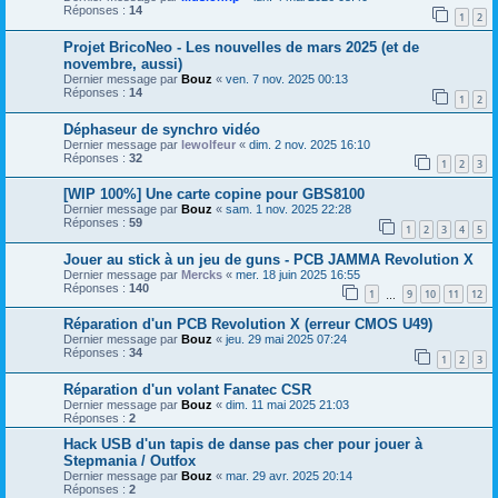
Réponses :
14
1
2
Projet BricoNeo - Les nouvelles de mars 2025 (et de
novembre, aussi)
Dernier message par
Bouz
«
ven. 7 nov. 2025 00:13
Réponses :
14
1
2
Déphaseur de synchro vidéo
Dernier message par
lewolfeur
«
dim. 2 nov. 2025 16:10
Réponses :
32
1
2
3
[WIP 100%] Une carte copine pour GBS8100
Dernier message par
Bouz
«
sam. 1 nov. 2025 22:28
Réponses :
59
1
2
3
4
5
Jouer au stick à un jeu de guns - PCB JAMMA Revolution X
Dernier message par
Mercks
«
mer. 18 juin 2025 16:55
Réponses :
140
1
9
10
11
12
…
Réparation d'un PCB Revolution X (erreur CMOS U49)
Dernier message par
Bouz
«
jeu. 29 mai 2025 07:24
Réponses :
34
1
2
3
Réparation d'un volant Fanatec CSR
Dernier message par
Bouz
«
dim. 11 mai 2025 21:03
Réponses :
2
Hack USB d'un tapis de danse pas cher pour jouer à
Stepmania / Outfox
Dernier message par
Bouz
«
mar. 29 avr. 2025 20:14
Réponses :
2