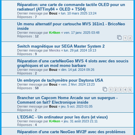
Réparation: une carte de commande tactile OLED pour un
radiateur! (ATTiny84 + OLED + TS04)
Dernier message par
Bouz
«
lun. 10 mars 2025 13:24
Réponses :
7
Un menu alternatif pour cartouche MVS 161in1 - BricoNeo
inside
Dernier message par
Kr4ken
«
ven. 17 janv. 2025 03:48
Réponses :
12
1
2
Switch magnétique sur SEGA Master System 2
Dernier message par
Mercks
«
lun. 29 juil. 2024 19:13
Réponses :
9
Réparation d'une carteNeoGeo MVS 4 slots avec des soucis
graphiques et un mod mono barbare
Dernier message par
Bouz
«
dim. 14 juil. 2024 09:26
Réponses :
2
Un embryon de tachymètre pour Daytona USA
Dernier message par
Bouz
«
ven. 2 févr. 2024 13:23
Réponses :
58
1
2
3
4
5
Brancher un Capcom Home Arcade sur un supergun -
Comment on fait? Electronique inside
Dernier message par
Bouz
«
jeu. 5 oct. 2023 01:05
Réponses :
2
L'EDSAC - Un ordinateur pour les durs (et vieux)
Dernier message par
Kr4ken
«
jeu. 31 août 2023 21:11
Réponses :
4
Réparation d'une carte NeoGeo MV2F avec des problèmes