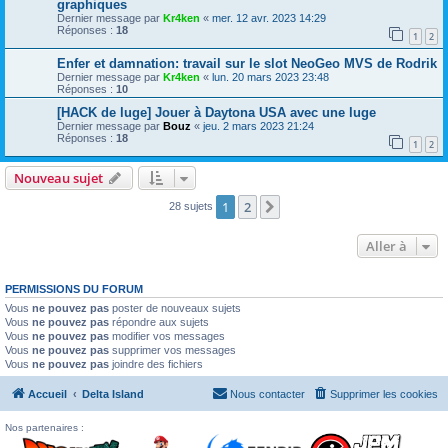
graphiques
Dernier message par
Kr4ken
«
mer. 12 avr. 2023 14:29
Réponses :
18
1
2
Enfer et damnation: travail sur le slot NeoGeo MVS de Rodrik
Dernier message par
Kr4ken
«
lun. 20 mars 2023 23:48
Réponses :
10
[HACK de luge] Jouer à Daytona USA avec une luge
Dernier message par
Bouz
«
jeu. 2 mars 2023 21:24
Réponses :
18
1
2
Nouveau sujet
1
2
Suivante
28 sujets
Aller à
PERMISSIONS DU FORUM
Vous
ne pouvez pas
poster de nouveaux sujets
Vous
ne pouvez pas
répondre aux sujets
Vous
ne pouvez pas
modifier vos messages
Vous
ne pouvez pas
supprimer vos messages
Vous
ne pouvez pas
joindre des fichiers
Accueil
Delta Island
Nous contacter
Supprimer les cookies
Nos partenaires :