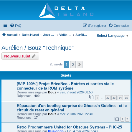
FAQ
S’enregistrer
Connexion
Accueil
Delta Island
Jeux Video
Vidéo Channels
Aurélien / Bouz "Technique"
Select Language
▼
Aurélien / Bouz "Technique"
Nouveau sujet
1
2
Suivante
28 sujets
Sujets
[WIP 100%] Projet BricoNeo - Entrées et sorties via le
connecteur de la ROM système
Dernier message par
Bouz
«
ven. 7 août 2026 08:50
Réponses :
409
1
32
33
34
35
…
Réparation d'un bootleg surprise de Ghosts'n Goblins - et le
circuit de reset en général
Dernier message par
Bouz
«
mer. 20 mai 2026 22:40
Réponses :
17
1
2
Retro Programmers United for Obscure Systems - PHC-25
Dernier message par
Illusionrip
«
lun. 4 mai 2026 05:40