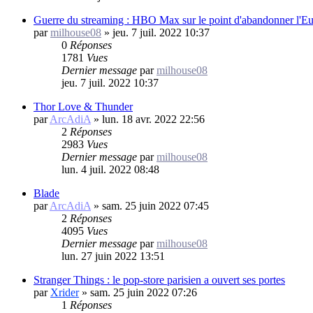
Guerre du streaming : HBO Max sur le point d'abandonner l'Eur
par
milhouse08
»
jeu. 7 juil. 2022 10:37
0
Réponses
1781
Vues
Dernier message
par
milhouse08
jeu. 7 juil. 2022 10:37
Thor Love & Thunder
par
ArcAdiA
»
lun. 18 avr. 2022 22:56
2
Réponses
2983
Vues
Dernier message
par
milhouse08
lun. 4 juil. 2022 08:48
Blade
par
ArcAdiA
»
sam. 25 juin 2022 07:45
2
Réponses
4095
Vues
Dernier message
par
milhouse08
lun. 27 juin 2022 13:51
Stranger Things : le pop-store parisien a ouvert ses portes
par
Xrider
»
sam. 25 juin 2022 07:26
1
Réponses