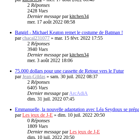
2
Réponses
2428
Vues
Dernier message
par
kitchen34
mer. 17 août 2022 08:58
Batgirl - Michael Keaton remet le costume de Batman !
par
chacal231077
»
mar. 15 févr. 2022 17:55
2
Réponses
3940
Vues
Dernier message
par
kitchen34
mer. 3 août 2022 18:06
75.000 dollars pour une cassette de Retour vers le Futur
par
Jean-Gildas
»
sam. 30 juil. 2022 08:37
2
Réponses
6405
Vues
Dernier message
par
ArcAdiA
dim. 31 juil. 2022 07:45
Emmanuelle, la nouvelle adaptation avec Léa Seydoux se prép
par
Les jeux de J-E
»
dim. 10 juil. 2022 20:50
0
Réponses
1809
Vues
Dernier message
par
Les jeux de J-E
dim. 10 juil. 2022 20:50