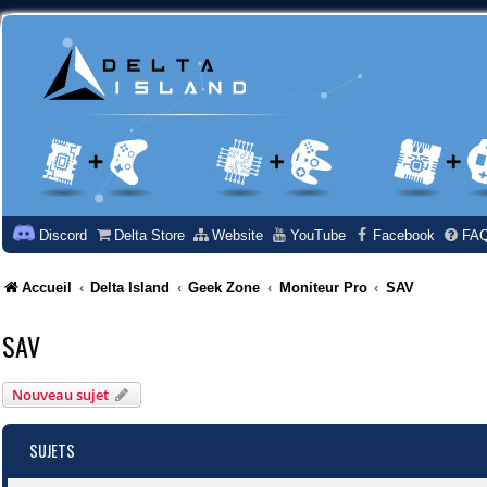
Discord
Delta Store
Website
YouTube
Facebook
FA
Accueil
Delta Island
Geek Zone
Moniteur Pro
SAV
SAV
Nouveau sujet
SUJETS