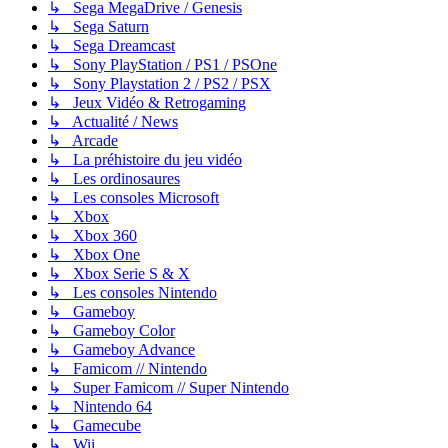
↳ Sega MegaDrive / Genesis
↳ Sega Saturn
↳ Sega Dreamcast
↳ Sony PlayStation / PS1 / PSOne
↳ Sony Playstation 2 / PS2 / PSX
↳ Jeux Vidéo & Retrogaming
↳ Actualité / News
↳ Arcade
↳ La préhistoire du jeu vidéo
↳ Les ordinosaures
↳ Les consoles Microsoft
↳ Xbox
↳ Xbox 360
↳ Xbox One
↳ Xbox Serie S & X
↳ Les consoles Nintendo
↳ Gameboy
↳ Gameboy Color
↳ Gameboy Advance
↳ Famicom // Nintendo
↳ Super Famicom // Super Nintendo
↳ Nintendo 64
↳ Gamecube
↳ Wii