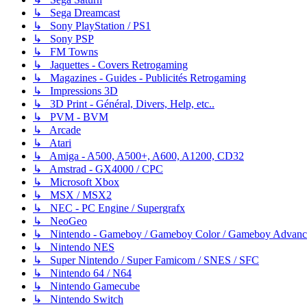
↳ Sega Dreamcast
↳ Sony PlayStation / PS1
↳ Sony PSP
↳ FM Towns
↳ Jaquettes - Covers Retrogaming
↳ Magazines - Guides - Publicités Retrogaming
↳ Impressions 3D
↳ 3D Print - Général, Divers, Help, etc..
↳ PVM - BVM
↳ Arcade
↳ Atari
↳ Amiga - A500, A500+, A600, A1200, CD32
↳ Amstrad - GX4000 / CPC
↳ Microsoft Xbox
↳ MSX / MSX2
↳ NEC - PC Engine / Supergrafx
↳ NeoGeo
↳ Nintendo - Gameboy / Gameboy Color / Gameboy Advanc
↳ Nintendo NES
↳ Super Nintendo / Super Famicom / SNES / SFC
↳ Nintendo 64 / N64
↳ Nintendo Gamecube
↳ Nintendo Switch