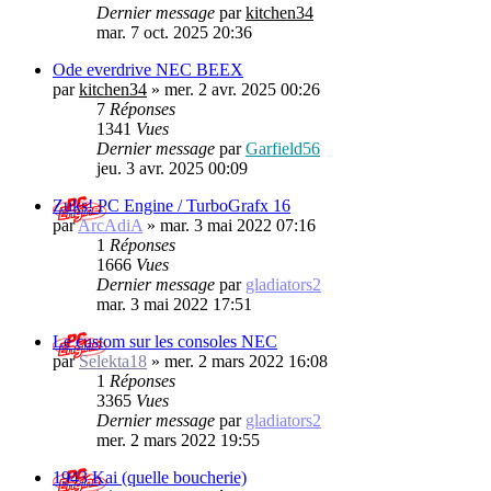
Dernier message
par
kitchen34
mar. 7 oct. 2025 20:36
Ode everdrive NEC BEEX
par
kitchen34
»
mer. 2 avr. 2025 00:26
7
Réponses
1341
Vues
Dernier message
par
Garfield56
jeu. 3 avr. 2025 00:09
Zuks! PC Engine / TurboGrafx 16
par
ArcAdiA
»
mar. 3 mai 2022 07:16
1
Réponses
1666
Vues
Dernier message
par
gladiators2
mar. 3 mai 2022 17:51
Le custom sur les consoles NEC
par
Selekta18
»
mer. 2 mars 2022 16:08
1
Réponses
3365
Vues
Dernier message
par
gladiators2
mer. 2 mars 2022 19:55
1943 Kai (quelle boucherie)