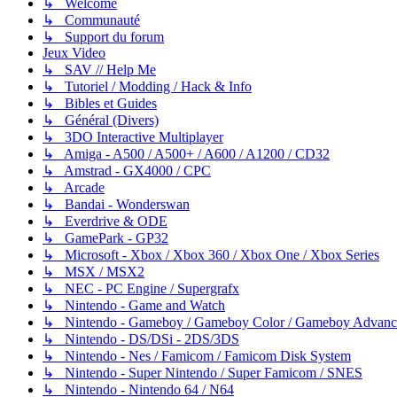
↳ Welcome
↳ Communauté
↳ Support du forum
Jeux Video
↳ SAV // Help Me
↳ Tutoriel / Modding / Hack & Info
↳ Bibles et Guides
↳ Général (Divers)
↳ 3DO Interactive Multiplayer
↳ Amiga - A500 / A500+ / A600 / A1200 / CD32
↳ Amstrad - GX4000 / CPC
↳ Arcade
↳ Bandai - Wonderswan
↳ Everdrive & ODE
↳ GamePark - GP32
↳ Microsoft - Xbox / Xbox 360 / Xbox One / Xbox Series
↳ MSX / MSX2
↳ NEC - PC Engine / Supergrafx
↳ Nintendo - Game and Watch
↳ Nintendo - Gameboy / Gameboy Color / Gameboy Advanc
↳ Nintendo - DS/DSi - 2DS/3DS
↳ Nintendo - Nes / Famicom / Famicom Disk System
↳ Nintendo - Super Nintendo / Super Famicom / SNES
↳ Nintendo - Nintendo 64 / N64