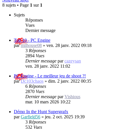
8 sujets • Page
1
sur
1
Sujets
Réponses
Vues
Dernier message
Top 10 - PC Engine
par
milhouse08
»
ven. 28 janv. 2022 09:18
3
Réponses
2894
Vues
Dernier message
par
cazeysan
ven. 28 janv. 2022 11:02
PC Engine - Le meilleur jeu de shoot ?!
par
Dc103chaos
»
dim. 2 janv. 2022 00:35
6
Réponses
2870
Vues
Dernier message
par
Vishious
mar. 10 mars 2026 10:22
Démo In the Hunt Supergrafx
par
Garfield56
»
jeu. 2 oct. 2025 19:39
3
Réponses
532
Vues