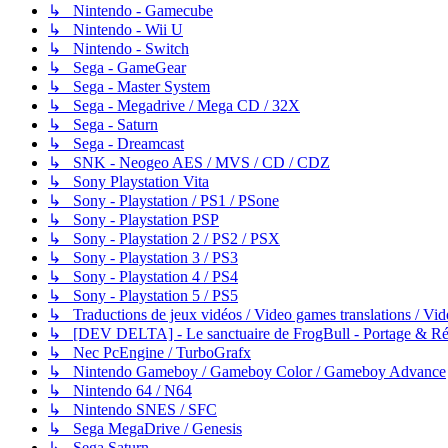
↳ Nintendo - Gamecube
↳ Nintendo - Wii U
↳ Nintendo - Switch
↳ Sega - GameGear
↳ Sega - Master System
↳ Sega - Megadrive / Mega CD / 32X
↳ Sega - Saturn
↳ Sega - Dreamcast
↳ SNK - Neogeo AES / MVS / CD / CDZ
↳ Sony Playstation Vita
↳ Sony - Playstation / PS1 / PSone
↳ Sony - Playstation PSP
↳ Sony - Playstation 2 / PS2 / PSX
↳ Sony - Playstation 3 / PS3
↳ Sony - Playstation 4 / PS4
↳ Sony - Playstation 5 / PS5
↳ Traductions de jeux vidéos / Video games translations / V
↳ [DEV DELTA] - Le sanctuaire de FrogBull - Portage & Rét
↳ Nec PcEngine / TurboGrafx
↳ Nintendo Gameboy / Gameboy Color / Gameboy Advance
↳ Nintendo 64 / N64
↳ Nintendo SNES / SFC
↳ Sega MegaDrive / Genesis
↳ Sega Saturn