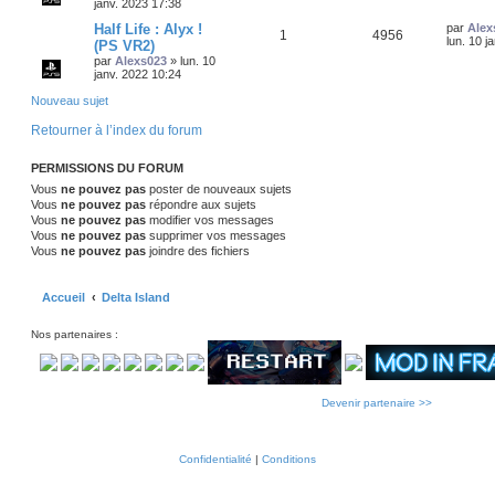
o
s
janv. 2023 17:38
s
e
s
D
Half Life : Alyx !
n
par
Alex
R
V
1
4956
s
e
lun. 10 j
(PS VR2)
a
r
s
par
Alexs023
»
lun. 10
é
u
g
n
janv. 2022 10:24
e
i
e
p
e
e
Nouveau sujet
r
s
o
s
m
Retourner à l’index du forum
e
s
n
s
PERMISSIONS DU FORUM
a
s
g
Vous
ne pouvez pas
poster de nouveaux sujets
e
Vous
ne pouvez pas
répondre aux sujets
e
Vous
ne pouvez pas
modifier vos messages
s
Vous
ne pouvez pas
supprimer vos messages
Vous
ne pouvez pas
joindre des fichiers
Accueil
Delta Island
Nos partenaires :
Devenir partenaire >>
Confidentialité
|
Conditions