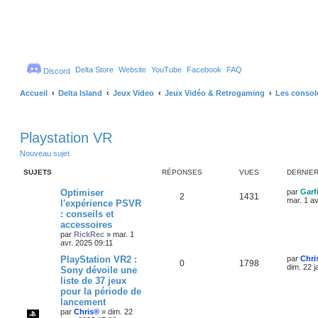
Delta Store
Website
YouTube
Facebook
FAQ
Discord
Accueil
Delta Island
Jeux Video
Jeux Vidéo & Retrogaming
Les consol
Playstation VR
Nouveau sujet
SUJETS
RÉPONSES
VUES
DERNIE
D
Optimiser
par
Garf
R
V
2
1431
e
mar. 1 a
l'expérience PSVR
r
: conseils et
é
u
n
accessoires
i
p
e
e
par
RickRec
»
mar. 1
r
avr. 2025 09:11
o
s
m
D
PlayStation VR2 :
par
Chri
e
R
V
0
1798
e
dim. 22 j
s
Sony dévoile une
n
r
s
liste de 37 jeux
é
u
n
a
s
pour la période de
i
g
p
e
e
lancement
e
e
r
par
Chris®
»
dim. 22
m