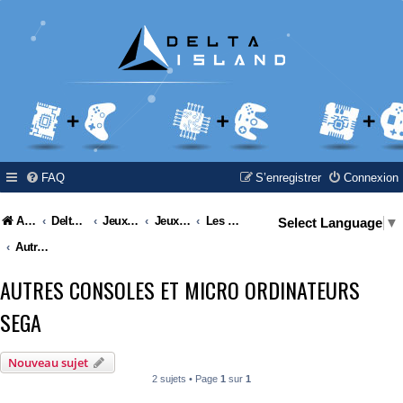
FAQ
S’enregistrer
Connexion
Accueil
Delta Island
Jeux Video
Jeux Vidéo & Retrogaming
Les consoles Sega
Select Language
▼
Autres consoles et micro ordinateurs Sega
AUTRES CONSOLES ET MICRO ORDINATEURS
SEGA
Nouveau sujet
2 sujets • Page
1
sur
1