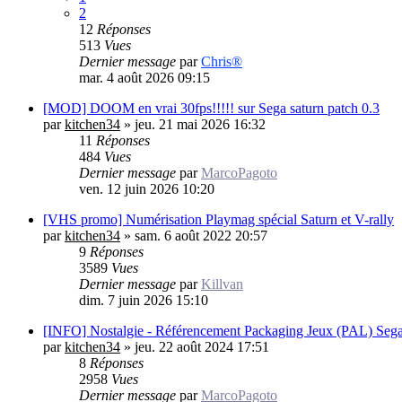
2
12
Réponses
513
Vues
Dernier message
par
Chris®
mar. 4 août 2026 09:15
[MOD] DOOM en vrai 30fps!!!!! sur Sega saturn patch 0.3
par
kitchen34
»
jeu. 21 mai 2026 16:32
11
Réponses
484
Vues
Dernier message
par
MarcoPagoto
ven. 12 juin 2026 10:20
[VHS promo] Numérisation Playmag spécial Saturn et V-rally
par
kitchen34
»
sam. 6 août 2022 20:57
9
Réponses
3589
Vues
Dernier message
par
Killvan
dim. 7 juin 2026 15:10
[INFO] Nostalgie - Référencement Packaging Jeux (PAL) Sega
par
kitchen34
»
jeu. 22 août 2024 17:51
8
Réponses
2958
Vues
Dernier message
par
MarcoPagoto