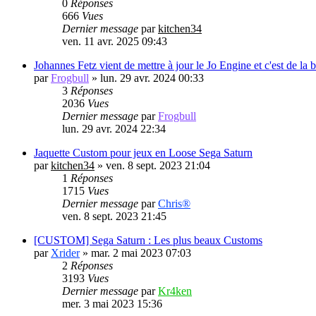
0
Réponses
666
Vues
Dernier message
par
kitchen34
ven. 11 avr. 2025 09:43
Johannes Fetz vient de mettre à jour le Jo Engine et c'est de la
par
Frogbull
»
lun. 29 avr. 2024 00:33
3
Réponses
2036
Vues
Dernier message
par
Frogbull
lun. 29 avr. 2024 22:34
Jaquette Custom pour jeux en Loose Sega Saturn
par
kitchen34
»
ven. 8 sept. 2023 21:04
1
Réponses
1715
Vues
Dernier message
par
Chris®
ven. 8 sept. 2023 21:45
[CUSTOM] Sega Saturn : Les plus beaux Customs
par
Xrider
»
mar. 2 mai 2023 07:03
2
Réponses
3193
Vues
Dernier message
par
Kr4ken
mer. 3 mai 2023 15:36