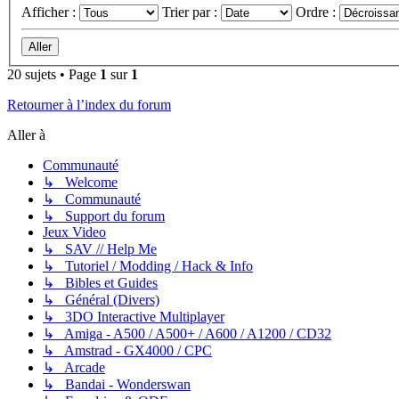
Afficher :
Trier par :
Ordre :
20 sujets • Page
1
sur
1
Retourner à l’index du forum
Aller à
Communauté
↳ Welcome
↳ Communauté
↳ Support du forum
Jeux Video
↳ SAV // Help Me
↳ Tutoriel / Modding / Hack & Info
↳ Bibles et Guides
↳ Général (Divers)
↳ 3DO Interactive Multiplayer
↳ Amiga - A500 / A500+ / A600 / A1200 / CD32
↳ Amstrad - GX4000 / CPC
↳ Arcade
↳ Bandai - Wonderswan