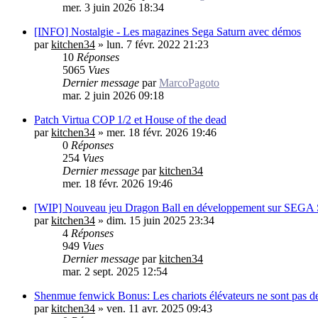
mer. 3 juin 2026 18:34
[INFO] Nostalgie - Les magazines Sega Saturn avec démos
par
kitchen34
»
lun. 7 févr. 2022 21:23
10
Réponses
5065
Vues
Dernier message
par
MarcoPagoto
mar. 2 juin 2026 09:18
Patch Virtua COP 1/2 et House of the dead
par
kitchen34
»
mer. 18 févr. 2026 19:46
0
Réponses
254
Vues
Dernier message
par
kitchen34
mer. 18 févr. 2026 19:46
[WIP] Nouveau jeu Dragon Ball en développement sur SEGA S
par
kitchen34
»
dim. 15 juin 2025 23:34
4
Réponses
949
Vues
Dernier message
par
kitchen34
mar. 2 sept. 2025 12:54
Shenmue fenwick Bonus: Les chariots élévateurs ne sont pas de
par
kitchen34
»
ven. 11 avr. 2025 09:43