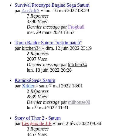
Survival Prototype Engine Sega Saturn
par
ArcAdiA
»
lun. 16 mai 2022 08:29
7
Réponses
3390
Vues
Dernier message
par
Frogbull
mer. 29 mars 2023 13:57
Tomb Raider Saturn "reskin patch"
par
kitchen34
»
dim. 12 juin 2022 23:19
2
Réponses
2097
Vues
Dernier message
par
kitchen34
lun. 13 juin 2022 20:28
Karaoké Sega Saturn
par
Xrider
»
sam. 7 mai 2022 18:01
2
Réponses
2839
Vues
Dernier message
par
milhouse08
lun. 9 mai 2022 11:31
Story of Thor 2 - Saturn
par
Les jeux de J-E
»
mer. 2 févr. 2022 09:34
3
Réponses
3457
Vues