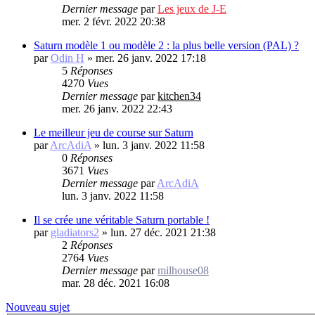
Dernier message
par
Les jeux de J-E
mer. 2 févr. 2022 20:38
Saturn modèle 1 ou modèle 2 : la plus belle version (PAL) ?
par
Odin H
»
mer. 26 janv. 2022 17:18
5
Réponses
4270
Vues
Dernier message
par
kitchen34
mer. 26 janv. 2022 22:43
Le meilleur jeu de course sur Saturn
par
ArcAdiA
»
lun. 3 janv. 2022 11:58
0
Réponses
3671
Vues
Dernier message
par
ArcAdiA
lun. 3 janv. 2022 11:58
Il se crée une véritable Saturn portable !
par
gladiators2
»
lun. 27 déc. 2021 21:38
2
Réponses
2764
Vues
Dernier message
par
milhouse08
mar. 28 déc. 2021 16:08
Nouveau sujet