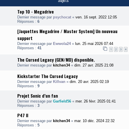
Sujets
Top 10 - Megadrive
Dernier message par
psychocat
«
ven. 16 sept. 2022 12:05
Réponses :
6
[Jaquettes Megadrive / Master System] Un nouveau
support
Dernier message par
Ewwola24
«
lun. 25 mai 2026 07:44
Réponses :
41
1
2
3
4
The Cursed Legacy (GEN/MD) disponible.
Dernier message par
kitchen34
«
dim. 27 avr. 2025 21:08
Kickstarter The Cursed Legacy
Dernier message par
Killvan
«
dim. 20 avr. 2025 02:19
Réponses :
9
Projet Sonic d’un fan
Dernier message par
Garfield56
«
mer. 26 févr. 2025 01:41
Réponses :
3
P47 II
Dernier message par
kitchen34
«
mar. 10 déc. 2024 22:32
Réponses :
5