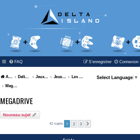
FAQ
S’enregistrer
Connexion
Accueil
Delta Island
Jeux Video
Jeux Vidéo & Retrogaming
Les consoles Sega
Select Language
▼
Megadrive
MEGADRIVE
Nouveau sujet
1
2
3
Suivante
42 sujets