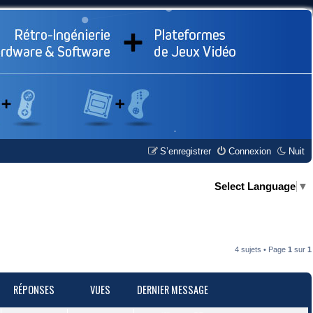
S’enregistrer
Connexion
Nuit
Select Language
▼
4 sujets • Page
1
sur
1
RÉPONSES
VUES
DERNIER MESSAGE