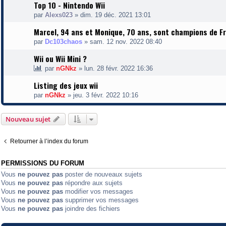
Top 10 - Nintendo Wii
par
Alexs023
»
dim. 19 déc. 2021 13:01
Marcel, 94 ans et Monique, 70 ans, sont champions de Fr
par
Dc103chaos
»
sam. 12 nov. 2022 08:40
Wii ou Wii Mini ?
par
nGNkz
»
lun. 28 févr. 2022 16:36
Listing des jeux wii
par
nGNkz
»
jeu. 3 févr. 2022 10:16
Nouveau sujet
Retourner à l’index du forum
PERMISSIONS DU FORUM
Vous
ne pouvez pas
poster de nouveaux sujets
Vous
ne pouvez pas
répondre aux sujets
Vous
ne pouvez pas
modifier vos messages
Vous
ne pouvez pas
supprimer vos messages
Vous
ne pouvez pas
joindre des fichiers