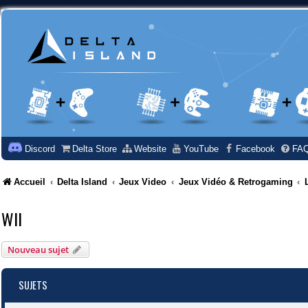
Discord
Delta Store
Website
YouTube
Facebook
FA
Accueil
Delta Island
Jeux Video
Jeux Vidéo & Retrogaming
WII
Nouveau sujet
SUJETS