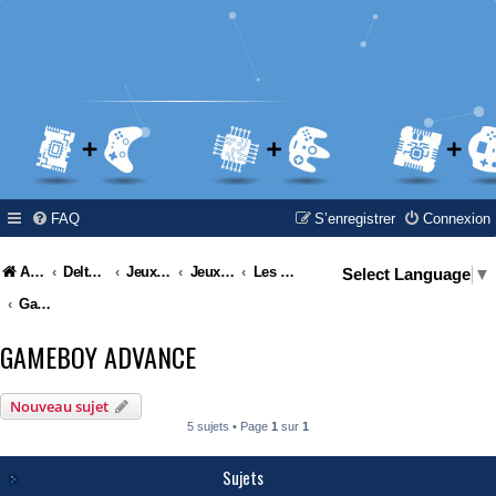
FAQ
S’enregistrer
Connexion
Accueil
Delta Island
Jeux Video
Jeux Vidéo & Retrogaming
Les consoles Nintendo
Select Language
▼
Gameboy Advance
GAMEBOY ADVANCE
Nouveau sujet
5 sujets • Page
1
sur
1
Sujets